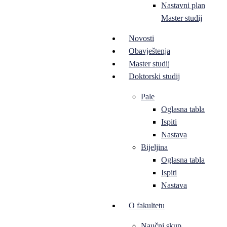
Nastavni plan
Master studij
Novosti
Obavještenja
Master studij
Doktorski studij
Pale
Oglasna tabla
Ispiti
Nastava
Bijeljina
Oglasna tabla
Ispiti
Nastava
O fakultetu
Naučni skup