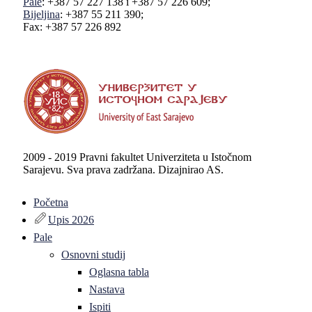
Pale
: +387 57 227 138 i +387 57 226 609;
Bijeljina
: +387 55 211 390;
Fax: +387 57 226 892
2009 - 2019 Pravni fakultet Univerziteta u Istočnom
Sarajevu. Sva prava zadržana. Dizajnirao AS.
Početna
Upis 2026
Pale
Osnovni studij
Oglasna tabla
Nastava
Ispiti