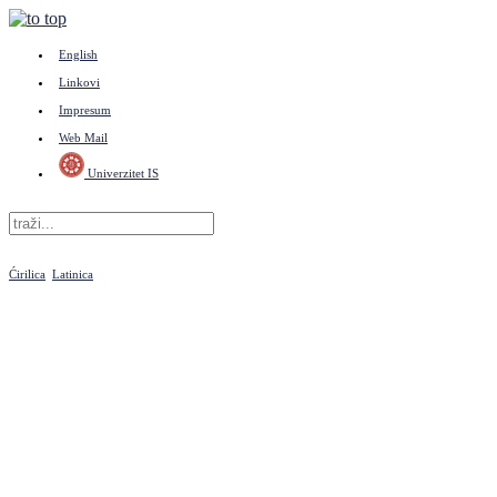
English
Linkovi
Impresum
Web Mail
Univerzitet IS
Ćirilica
Latinica