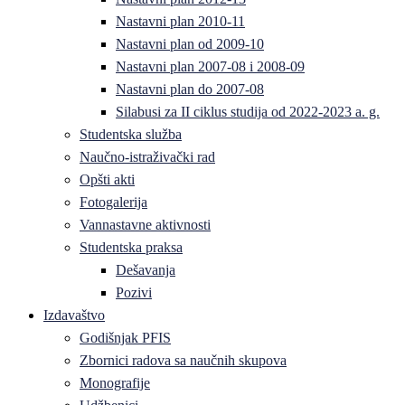
Nastavni plan 2010-11
Nastavni plan od 2009-10
Nastavni plan 2007-08 i 2008-09
Nastavni plan do 2007-08
Silabusi za II ciklus studija od 2022-2023 a. g.
Studentska služba
Naučno-istraživački rad
Opšti akti
Fotogalerija
Vannastavne aktivnosti
Studentska praksa
Dešavanja
Pozivi
Izdavaštvo
Godišnjak PFIS
Zbornici radova sa naučnih skupova
Monografije