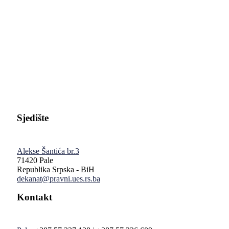
Pravni fakultet Univerziteta u Istočnom Sarajevu
Sjedište
Alekse Šantića br.3
71420 Pale
Republika Srpska - BiH
dekanat@pravni.ues.rs.ba
Kontakt