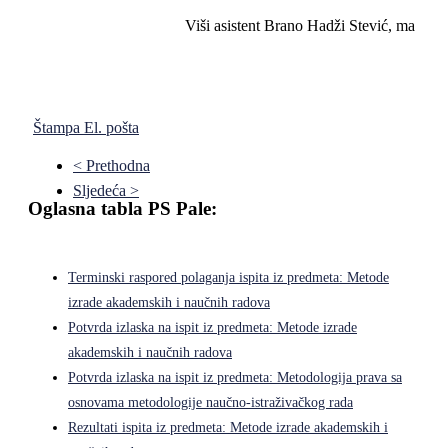
Viši asistent Brano Hadži Stević, ma
Štampa
El. pošta
< Prethodna
Sljedeća >
Oglasna tabla PS Pale:
Terminski raspored polaganja ispita iz predmeta: Metode
izrade akademskih i naučnih radova
Potvrda izlaska na ispit iz predmeta: Metode izrade
akademskih i naučnih radova
Potvrda izlaska na ispit iz predmeta: Metodologija prava sa
osnovama metodologije naučno-istraživačkog rada
Rezultati ispita iz predmeta: Metode izrade akademskih i