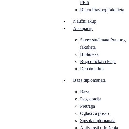
PFIS
Bilten Pravnog fakulteta
Naučni skup
Asocijacije
Savez studenata Pravnog
fakulteta
Biblioteka
Besjednička sekcija
Debatni klub
Baza diplomanata
Baza
Registracija
Pretraga
Oglasi za posao
Spisak diplomanata
Aktivnosti udruženja