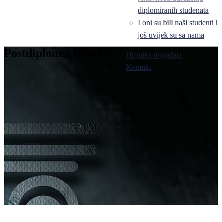
diplomiranih studenata
I oni su bili naši studenti i
još uvijek su sa nama
Postdiplomski studij
Hronika događaja
Pale
Kontakt