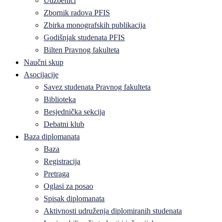
Udžbenici
Zbornik radova PFIS
Zbirka monografskih publikacija
Godišnjak studenata PFIS
Bilten Pravnog fakulteta
Naučni skup
Asocijacije
Savez studenata Pravnog fakulteta
Biblioteka
Besjednička sekcija
Debatni klub
Baza diplomanata
Baza
Registracija
Pretraga
Oglasi za posao
Spisak diplomanata
Aktivnosti udruženja diplomiranih studenata