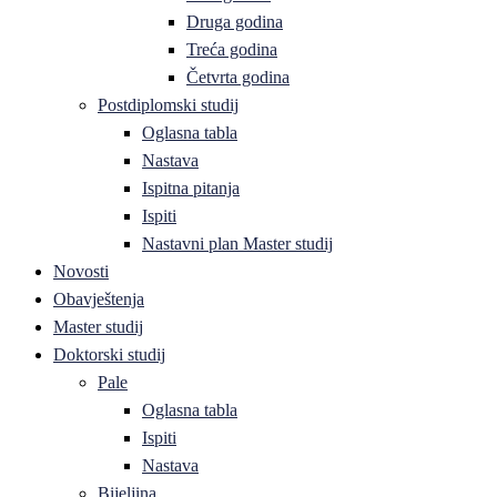
Druga godina
Treća godina
Četvrta godina
Postdiplomski studij
Oglasna tabla
Nastava
Ispitna pitanja
Ispiti
Nastavni plan Master studij
Novosti
Obavještenja
Master studij
Doktorski studij
Pale
Oglasna tabla
Ispiti
Nastava
Bijeljina