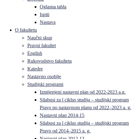
Oglasna tabla
Ispiti
Nastava
O fakultetu
Naučni skup
Pravni fakultet
English
Rukovodstvo fakulteta
Katedre
Nastavno osoblje
Studijski programi
Izmijenjeni nastavni plan od 2022-2023 a.g.
Silabusi za l ciklus studija – studijski program
Pravo po nastavnom planu od 2022–2023 a. g.
Nastavni plan 2014-15
Silabusi za l ciklus studija – studijski program
Pravo od 2014–2015 a. g.
Nastavni plan 2012-13