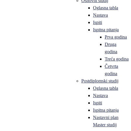
Osnovni studij
Oglasna tabla
Nastava
Ispiti
Ispitna pitanja
Prva godina
Druga
godina
Treća godina
Četvrta
godina
Postdiplomski studij
Oglasna tabla
Nastava
Ispiti
Ispitna pitanja
Nastavni plan
Master studij