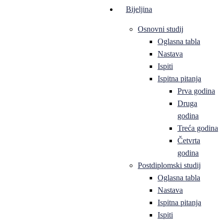
Bijeljina
Osnovni studij
Oglasna tabla
Nastava
Ispiti
Ispitna pitanja
Prva godina
Druga
godina
Treća godina
Četvrta
godina
Postdiplomski studij
Oglasna tabla
Nastava
Ispitna pitanja
Ispiti