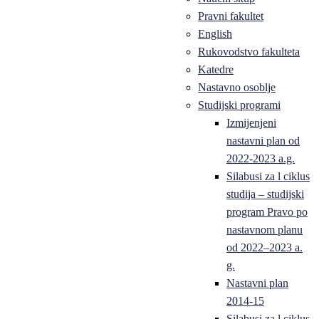
Pravni fakultet
English
Rukovodstvo fakulteta
Katedre
Nastavno osoblje
Studijski programi
Izmijenjeni
nastavni plan od
2022-2023 a.g.
Silabusi za l ciklus
studija – studijski
program Pravo po
nastavnom planu
od 2022–2023 a.
g.
Nastavni plan
2014-15
Silabusi za l ciklus