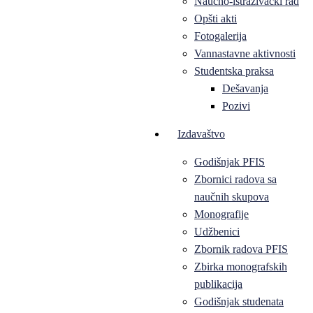
Naučno-istraživački rad
Opšti akti
Fotogalerija
Vannastavne aktivnosti
Studentska praksa
Dešavanja
Pozivi
Izdavaštvo
Godišnjak PFIS
Zbornici radova sa
naučnih skupova
Monografije
Udžbenici
Zbornik radova PFIS
Zbirka monografskih
publikacija
Godišnjak studenata