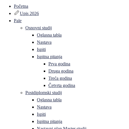
Početna
Upis 2026
Pale
Osnovni studij
Oglasna tabla
Nastava
Ispiti
Ispitna pitanja
Prva godina
Druga godina
Treća godina
Četvrta godina
Postdiplomski studij
Oglasna tabla
Nastava
Ispiti
Ispitna pitanja
Nastavni plan Master studij