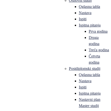
Osnovni studij
Oglasna tabla
Nastava
Ispiti
Ispitna pitanja
Prva godina
Druga
godina
Treća godina
Četvrta
godina
Postdiplomski studij
Oglasna tabla
Nastava
Ispiti
Ispitna pitanja
Nastavni plan
Master studij