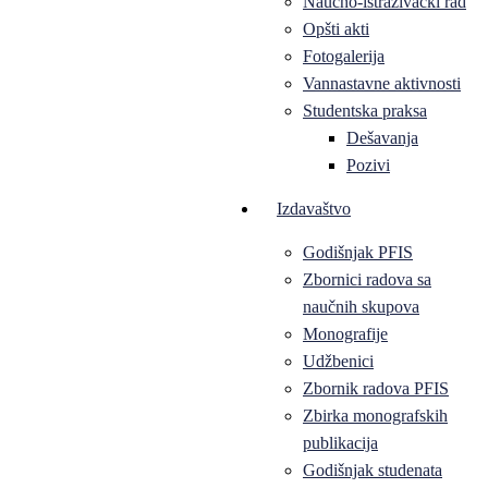
Naučno-istraživački rad
Opšti akti
Fotogalerija
Vannastavne aktivnosti
Studentska praksa
Dešavanja
Pozivi
Izdavaštvo
Godišnjak PFIS
Zbornici radova sa
naučnih skupova
Monografije
Udžbenici
Zbornik radova PFIS
Zbirka monografskih
publikacija
Godišnjak studenata