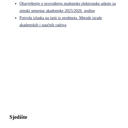
Obavještenje o provođenju studentske elektronske ankete za
zimski semestar akademske 2025/2026. godine
Potvrda izlaska na ispit iz predmeta: Metode izrade
akademskih i naučnih radova
Pravni fakultet Univerziteta u Istočnom Sarajevu
Sjedište