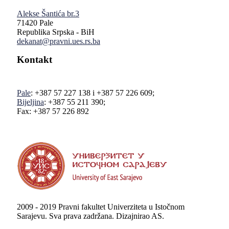
Alekse Šantića br.3
71420 Pale
Republika Srpska - BiH
dekanat@pravni.ues.rs.ba
Kontakt
Pale
: +387 57 227 138 i +387 57 226 609;
Bijeljina
: +387 55 211 390;
Fax: +387 57 226 892
2009 - 2019 Pravni fakultet Univerziteta u Istočnom
Sarajevu. Sva prava zadržana. Dizajnirao AS.