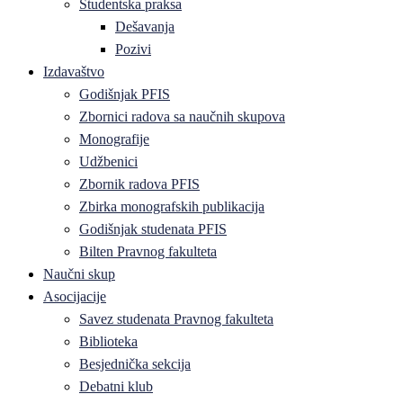
Studentska praksa
Dešavanja
Pozivi
Izdavaštvo
Godišnjak PFIS
Zbornici radova sa naučnih skupova
Monografije
Udžbenici
Zbornik radova PFIS
Zbirka monografskih publikacija
Godišnjak studenata PFIS
Bilten Pravnog fakulteta
Naučni skup
Asocijacije
Savez studenata Pravnog fakulteta
Biblioteka
Besjednička sekcija
Debatni klub