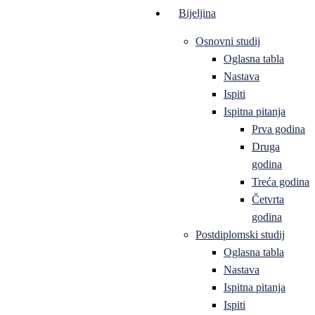
Bijeljina
Osnovni studij
Oglasna tabla
Nastava
Ispiti
Ispitna pitanja
Prva godina
Druga
godina
Treća godina
Četvrta
godina
Postdiplomski studij
Oglasna tabla
Nastava
Ispitna pitanja
Ispiti