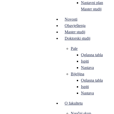
Nastavni plan
Master studij
Novosti
Obavještenja
Master studij
Doktorski studij
Pale
Oglasna tabla
Ispiti
Nastava
Bijeljina
Oglasna tabla
Ispiti
Nastava
O fakultetu
Naučni skup