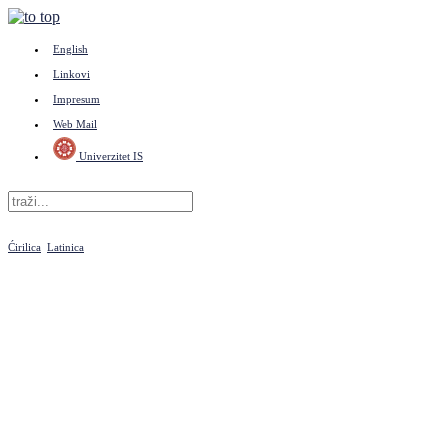
English
Linkovi
Impresum
Web Mail
Univerzitet IS
Ćirilica
Latinica