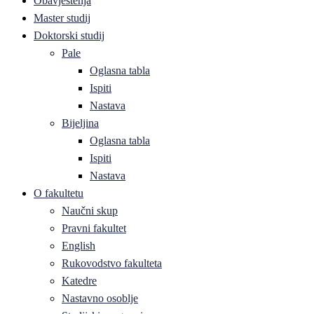
Obavještenja
Master studij
Doktorski studij
Pale
Oglasna tabla
Ispiti
Nastava
Bijeljina
Oglasna tabla
Ispiti
Nastava
O fakultetu
Naučni skup
Pravni fakultet
English
Rukovodstvo fakulteta
Katedre
Nastavno osoblje