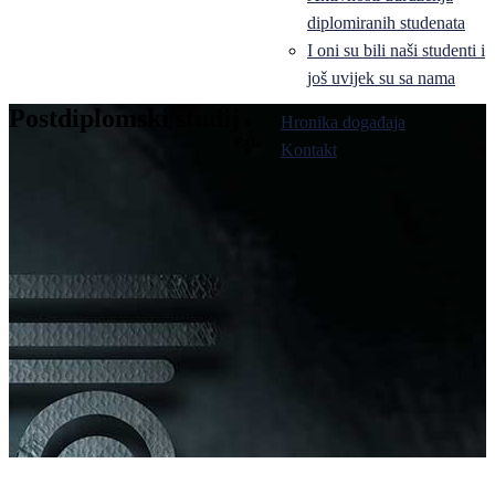
diplomiranih studenata
I oni su bili naši studenti i
još uvijek su sa nama
Postdiplomski studij
Hronika događaja
Pale
Kontakt