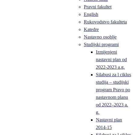
Pravni fakultet
English
Rukovodstvo fakulteta
Katedre
Nastavno osoblje
Studijski programi
Izmijenjeni
nastavni plan od
2022-2023 a.g.
Silabusi za l ciklus
studija – studijski
program Pravo po
nastavnom planu
od 2022–2023 a.
g.
Nastavni plan
2014-15
Silabusi za l ciklus