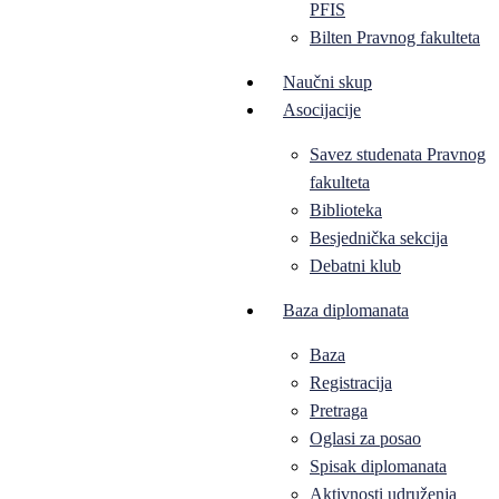
PFIS
Bilten Pravnog fakulteta
Naučni skup
Asocijacije
Savez studenata Pravnog
fakulteta
Biblioteka
Besjednička sekcija
Debatni klub
Baza diplomanata
Baza
Registracija
Pretraga
Oglasi za posao
Spisak diplomanata
Aktivnosti udruženja