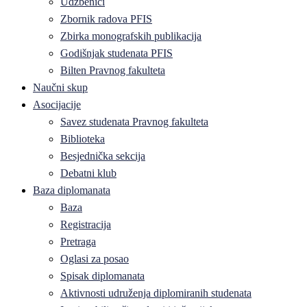
Udžbenici
Zbornik radova PFIS
Zbirka monografskih publikacija
Godišnjak studenata PFIS
Bilten Pravnog fakulteta
Naučni skup
Asocijacije
Savez studenata Pravnog fakulteta
Biblioteka
Besjednička sekcija
Debatni klub
Baza diplomanata
Baza
Registracija
Pretraga
Oglasi za posao
Spisak diplomanata
Aktivnosti udruženja diplomiranih studenata