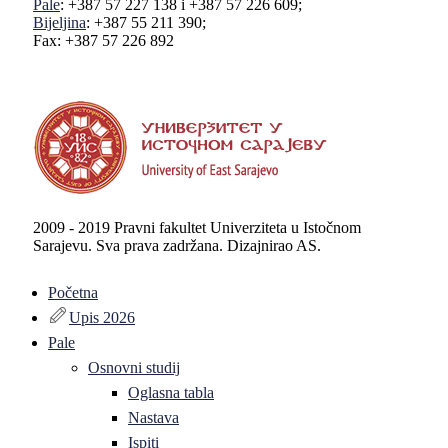
Pale
: +387 57 227 138 i +387 57 226 609;
Bijeljina
: +387 55 211 390;
Fax: +387 57 226 892
2009 - 2019 Pravni fakultet Univerziteta u Istočnom
Sarajevu. Sva prava zadržana. Dizajnirao AS.
Početna
Upis 2026
Pale
Osnovni studij
Oglasna tabla
Nastava
Ispiti