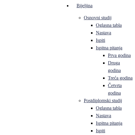
Bijeljina
Osnovni studij
Oglasna tabla
Nastava
Ispiti
Ispitna pitanja
Prva godina
Druga
godina
Treća godina
Četvrta
godina
Postdiplomski studij
Oglasna tabla
Nastava
Ispitna pitanja
Ispiti