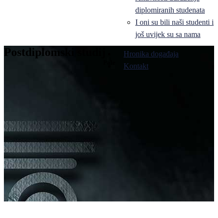
diplomiranih studenata
I oni su bili naši studenti i
još uvijek su sa nama
Postdiplomski studij
Hronika događaja
Pale
Kontakt