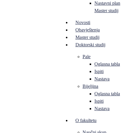
Nastavni plan
Master studij
Novosti
Obavještenja
Master studij
Doktorski studij
Pale
Oglasna tabla
Ispiti
Nastava
Bijeljina
Oglasna tabla
Ispiti
Nastava
O fakultetu
Naučni skup