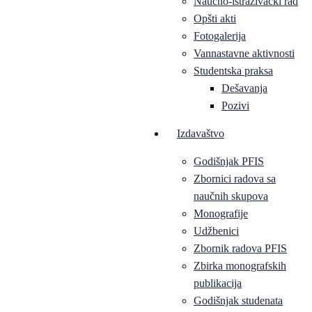
Naučno-istraživački rad
Opšti akti
Fotogalerija
Vannastavne aktivnosti
Studentska praksa
Dešavanja
Pozivi
Izdavaštvo
Godišnjak PFIS
Zbornici radova sa
naučnih skupova
Monografije
Udžbenici
Zbornik radova PFIS
Zbirka monografskih
publikacija
Godišnjak studenata