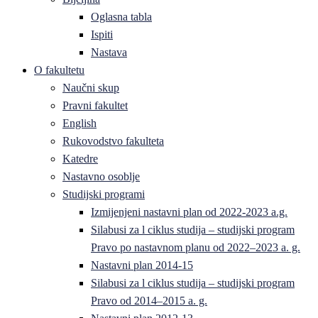
Oglasna tabla
Ispiti
Nastava
O fakultetu
Naučni skup
Pravni fakultet
English
Rukovodstvo fakulteta
Katedre
Nastavno osoblje
Studijski programi
Izmijenjeni nastavni plan od 2022-2023 a.g.
Silabusi za l ciklus studija – studijski program
Pravo po nastavnom planu od 2022–2023 a. g.
Nastavni plan 2014-15
Silabusi za l ciklus studija – studijski program
Pravo od 2014–2015 a. g.