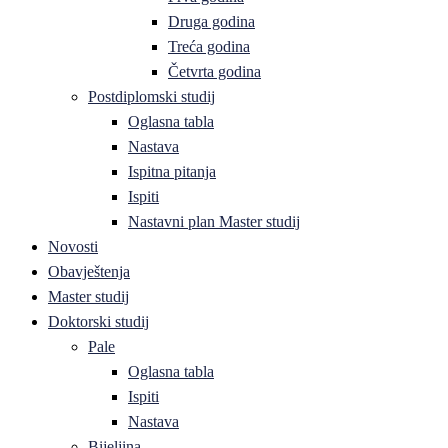
Druga godina
Treća godina
Četvrta godina
Postdiplomski studij
Oglasna tabla
Nastava
Ispitna pitanja
Ispiti
Nastavni plan Master studij
Novosti
Obavještenja
Master studij
Doktorski studij
Pale
Oglasna tabla
Ispiti
Nastava
Bijeljina