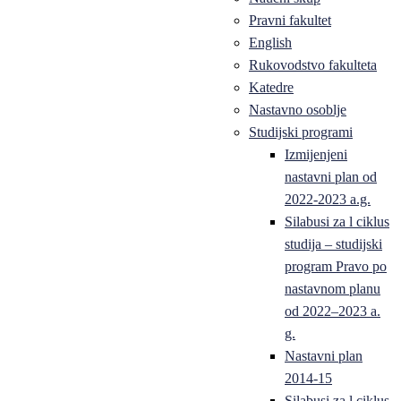
Pravni fakultet
English
Rukovodstvo fakulteta
Katedre
Nastavno osoblje
Studijski programi
Izmijenjeni
nastavni plan od
2022-2023 a.g.
Silabusi za l ciklus
studija – studijski
program Pravo po
nastavnom planu
od 2022–2023 a.
g.
Nastavni plan
2014-15
Silabusi za l ciklus