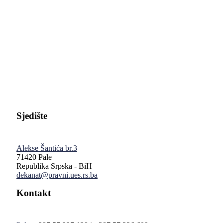
Pravni fakultet Univerziteta u Istočnom Sarajevu
Sjedište
Alekse Šantića br.3
71420 Pale
Republika Srpska - BiH
dekanat@pravni.ues.rs.ba
Kontakt