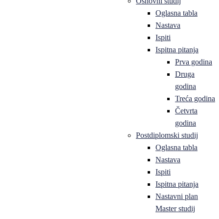
Osnovni studij
Oglasna tabla
Nastava
Ispiti
Ispitna pitanja
Prva godina
Druga
godina
Treća godina
Četvrta
godina
Postdiplomski studij
Oglasna tabla
Nastava
Ispiti
Ispitna pitanja
Nastavni plan
Master studij