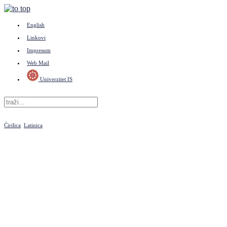
English
Linkovi
Impresum
Web Mail
Univerzitet IS
Ćirilica
Latinica