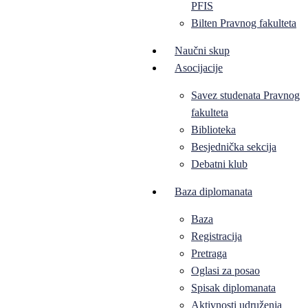
PFIS
Bilten Pravnog fakulteta
Naučni skup
Asocijacije
Savez studenata Pravnog
fakulteta
Biblioteka
Besjednička sekcija
Debatni klub
Baza diplomanata
Baza
Registracija
Pretraga
Oglasi za posao
Spisak diplomanata
Aktivnosti udruženja