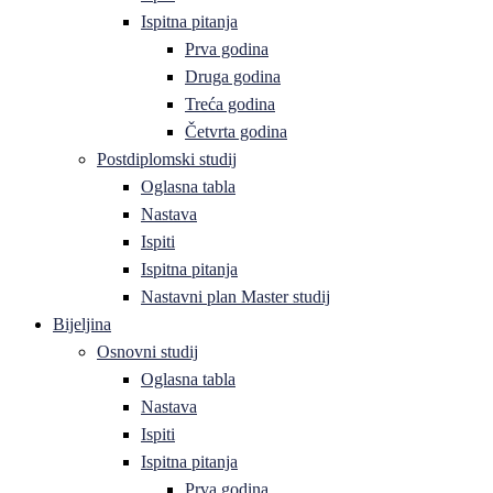
Ispitna pitanja
Prva godina
Druga godina
Treća godina
Četvrta godina
Postdiplomski studij
Oglasna tabla
Nastava
Ispiti
Ispitna pitanja
Nastavni plan Master studij
Bijeljina
Osnovni studij
Oglasna tabla
Nastava
Ispiti
Ispitna pitanja
Prva godina