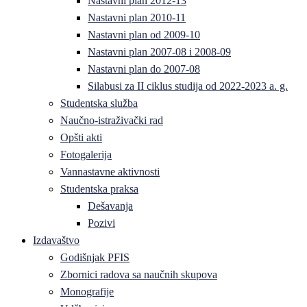
Nastavni plan 2012-13
Nastavni plan 2010-11
Nastavni plan od 2009-10
Nastavni plan 2007-08 i 2008-09
Nastavni plan do 2007-08
Silabusi za II ciklus studija od 2022-2023 a. g.
Studentska služba
Naučno-istraživački rad
Opšti akti
Fotogalerija
Vannastavne aktivnosti
Studentska praksa
Dešavanja
Pozivi
Izdavaštvo
Godišnjak PFIS
Zbornici radova sa naučnih skupova
Monografije