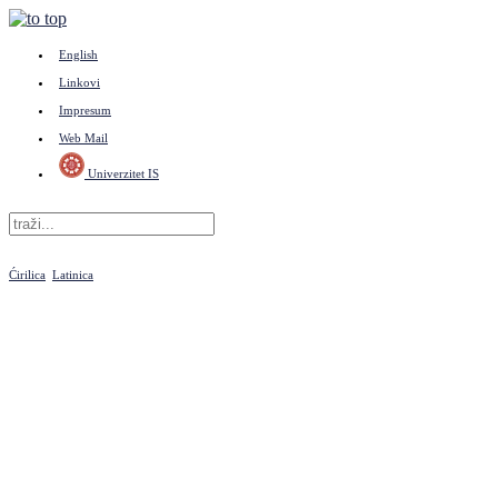
English
Linkovi
Impresum
Web Mail
Univerzitet IS
Ćirilica
Latinica