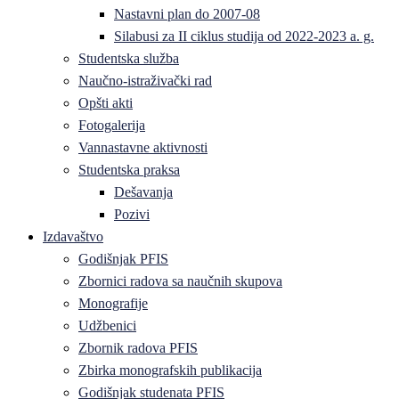
Nastavni plan do 2007-08
Silabusi za II ciklus studija od 2022-2023 a. g.
Studentska služba
Naučno-istraživački rad
Opšti akti
Fotogalerija
Vannastavne aktivnosti
Studentska praksa
Dešavanja
Pozivi
Izdavaštvo
Godišnjak PFIS
Zbornici radova sa naučnih skupova
Monografije
Udžbenici
Zbornik radova PFIS
Zbirka monografskih publikacija
Godišnjak studenata PFIS