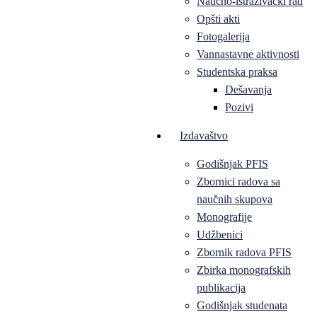
Naučno-istraživački rad
Opšti akti
Fotogalerija
Vannastavne aktivnosti
Studentska praksa
Dešavanja
Pozivi
Izdavaštvo
Godišnjak PFIS
Zbornici radova sa
naučnih skupova
Monografije
Udžbenici
Zbornik radova PFIS
Zbirka monografskih
publikacija
Godišnjak studenata