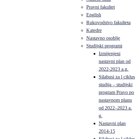
Pravni fakultet
English
Rukovodstvo fakulteta
Katedre
Nastavno osoblje
Studijski programi
Izmijenjeni
nastavni plan od
2022-2023 a.g.
Silabusi za l ciklus
studija – studijski
program Pravo po
nastavnom planu
od 2022–2023 a.
g.
Nastavni plan
2014-15
Silabusi za l ciklus