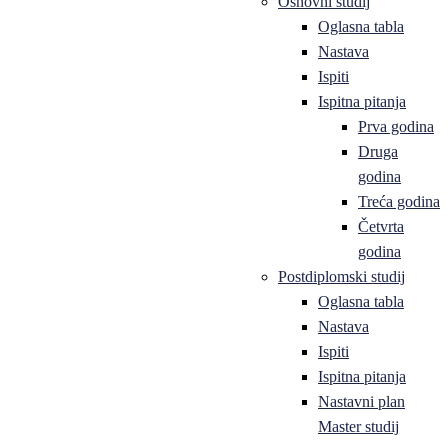
Osnovni studij
Oglasna tabla
Nastava
Ispiti
Ispitna pitanja
Prva godina
Druga
godina
Treća godina
Četvrta
godina
Postdiplomski studij
Oglasna tabla
Nastava
Ispiti
Ispitna pitanja
Nastavni plan
Master studij