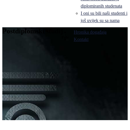
diplomiranih studenata
I oni su bili naši studenti i
još uvijek su sa nama
Postdiplomski studij
Hronika događaja
Pale
Kontakt