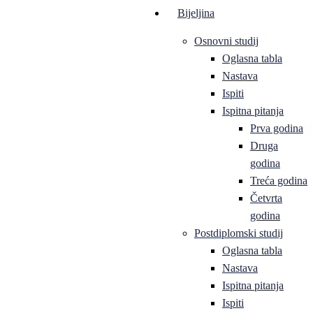
Bijeljina
Osnovni studij
Oglasna tabla
Nastava
Ispiti
Ispitna pitanja
Prva godina
Druga
godina
Treća godina
Četvrta
godina
Postdiplomski studij
Oglasna tabla
Nastava
Ispitna pitanja
Ispiti