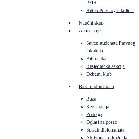
PFIS
Bilten Pravnog fakulteta
Naučni skup
Asocijacije
Savez studenata Pravnog
fakulteta
Biblioteka
Besjednička sekcija
Debatni klub
Baza diplomanata
Baza
Registracija
Pretraga
Oglasi za posao
Spisak diplomanata
Aktivnosti udruženja