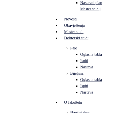
Nastavni plan
Master studij
Novosti
Obavještenja
Master studij
Doktorski studij
Pale
Oglasna tabla
Ispiti
Nastava
Bijeljina
Oglasna tabla
Ispiti
Nastava
O fakultetu
Naučni skup