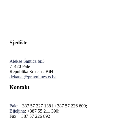
Pravni fakultet Univerziteta u Istočnom Sarajevu
Sjedište
Alekse Šantića br.3
71420 Pale
Republika Srpska - BiH
dekanat@pravni.ues.rs.ba
Kontakt
Pale
: +387 57 227 138 i +387 57 226 609;
Bijeljina
: +387 55 211 390;
Fax: +387 57 226 892