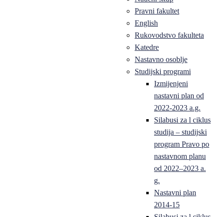
Pravni fakultet
English
Rukovodstvo fakulteta
Katedre
Nastavno osoblje
Studijski programi
Izmijenjeni
nastavni plan od
2022-2023 a.g.
Silabusi za l ciklus
studija – studijski
program Pravo po
nastavnom planu
od 2022–2023 a.
g.
Nastavni plan
2014-15
Silabusi za l ciklus