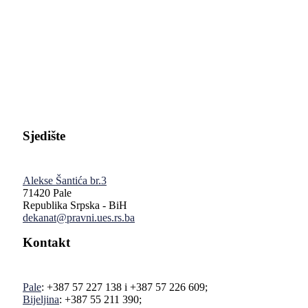
Pravni fakultet Univerziteta u Istočnom Sarajevu
Sjedište
Alekse Šantića br.3
71420 Pale
Republika Srpska - BiH
dekanat@pravni.ues.rs.ba
Kontakt
Pale
: +387 57 227 138 i +387 57 226 609;
Bijeljina
: +387 55 211 390;