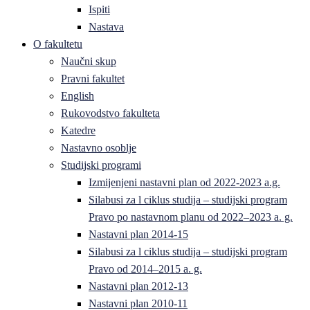
Ispiti
Nastava
O fakultetu
Naučni skup
Pravni fakultet
English
Rukovodstvo fakulteta
Katedre
Nastavno osoblje
Studijski programi
Izmijenjeni nastavni plan od 2022-2023 a.g.
Silabusi za l ciklus studija – studijski program
Pravo po nastavnom planu od 2022–2023 a. g.
Nastavni plan 2014-15
Silabusi za l ciklus studija – studijski program
Pravo od 2014–2015 a. g.
Nastavni plan 2012-13
Nastavni plan 2010-11