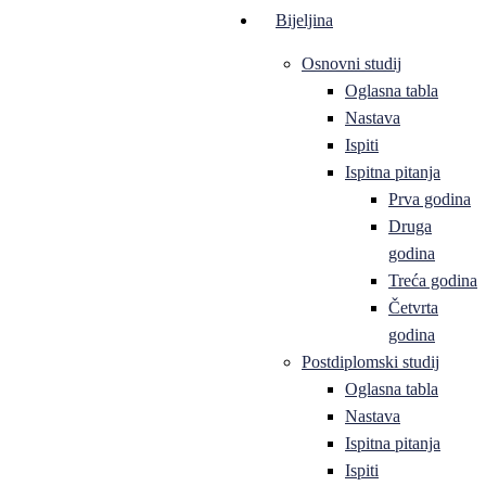
Bijeljina
Osnovni studij
Oglasna tabla
Nastava
Ispiti
Ispitna pitanja
Prva godina
Druga
godina
Treća godina
Četvrta
godina
Postdiplomski studij
Oglasna tabla
Nastava
Ispitna pitanja
Ispiti