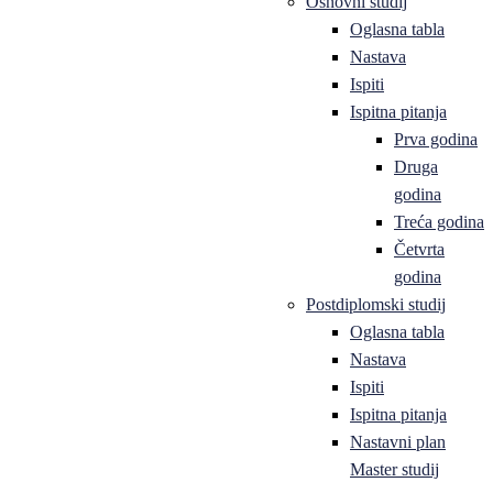
Osnovni studij
Oglasna tabla
Nastava
Ispiti
Ispitna pitanja
Prva godina
Druga
godina
Treća godina
Četvrta
godina
Postdiplomski studij
Oglasna tabla
Nastava
Ispiti
Ispitna pitanja
Nastavni plan
Master studij