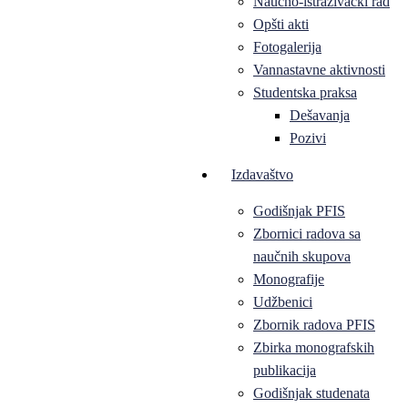
Naučno-istraživački rad
Opšti akti
Fotogalerija
Vannastavne aktivnosti
Studentska praksa
Dešavanja
Pozivi
Izdavaštvo
Godišnjak PFIS
Zbornici radova sa
naučnih skupova
Monografije
Udžbenici
Zbornik radova PFIS
Zbirka monografskih
publikacija
Godišnjak studenata