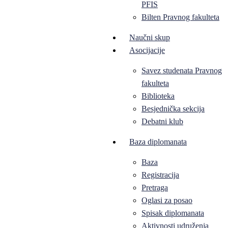
PFIS
Bilten Pravnog fakulteta
Naučni skup
Asocijacije
Savez studenata Pravnog
fakulteta
Biblioteka
Besjednička sekcija
Debatni klub
Baza diplomanata
Baza
Registracija
Pretraga
Oglasi za posao
Spisak diplomanata
Aktivnosti udruženja