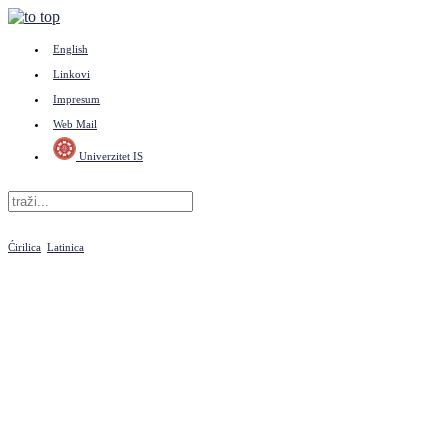
English
Linkovi
Impresum
Web Mail
Univerzitet IS
Ćirilica
Latinica