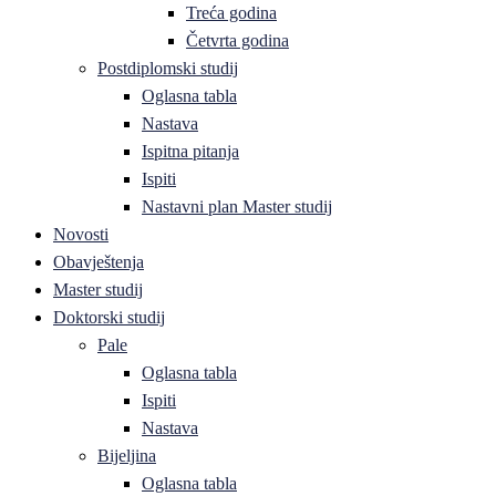
Treća godina
Četvrta godina
Postdiplomski studij
Oglasna tabla
Nastava
Ispitna pitanja
Ispiti
Nastavni plan Master studij
Novosti
Obavještenja
Master studij
Doktorski studij
Pale
Oglasna tabla
Ispiti
Nastava
Bijeljina
Oglasna tabla