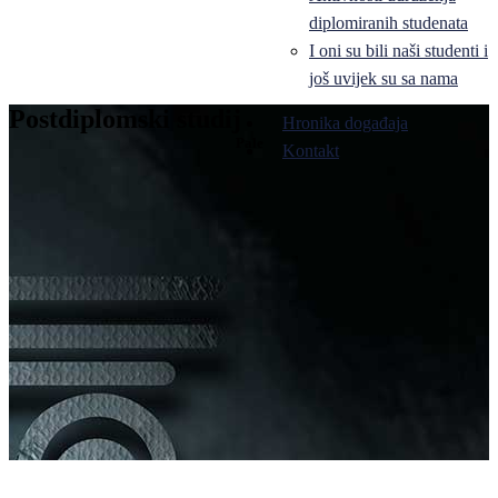
diplomiranih studenata
I oni su bili naši studenti i
još uvijek su sa nama
Postdiplomski studij
Hronika događaja
Pale
Kontakt