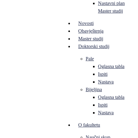
Nastavni plan
Master studij
Novosti
Obavještenja
Master studij
Doktorski studij
Pale
Oglasna tabla
Ispiti
Nastava
Bijeljina
Oglasna tabla
Ispiti
Nastava
O fakultetu
Naučni skup