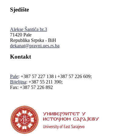
Sjedište
Alekse Šantića br.3
71420 Pale
Republika Srpska - BiH
dekanat@pravni.ues.rs.ba
Kontakt
Pale
: +387 57 227 138 i +387 57 226 609;
Bijeljina
: +387 55 211 390;
Fax: +387 57 226 892