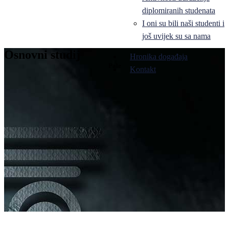
diplomiranih studenata
I oni su bili naši studenti i
još uvijek su sa nama
Osnovni studij
Hronika događaja
Pale
Kontakt