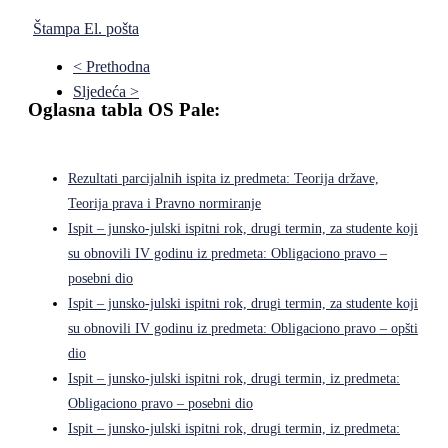
Štampa
El. pošta
< Prethodna
Sljedeća >
Oglasna tabla OS Pale:
Rezultati parcijalnih ispita iz predmeta: Teorija države,
Teorija prava i Pravno normiranje
Ispit – junsko-julski ispitni rok, drugi termin, za studente koji
su obnovili IV godinu iz predmeta: Obligaciono pravo –
posebni dio
Ispit – junsko-julski ispitni rok, drugi termin, za studente koji
su obnovili IV godinu iz predmeta: Obligaciono pravo – opšti
dio
Ispit – junsko-julski ispitni rok, drugi termin, iz predmeta:
Obligaciono pravo – posebni dio
Ispit – junsko-julski ispitni rok, drugi termin, iz predmeta: