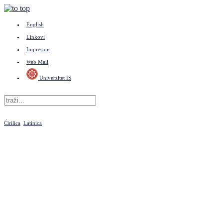
English
Linkovi
Impresum
Web Mail
Univerzitet IS
Ćirilica
Latinica