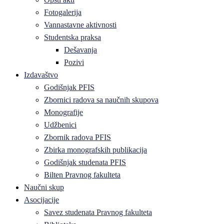
Fotogalerija
Vannastavne aktivnosti
Studentska praksa
Dešavanja
Pozivi
Izdavaštvo
Godišnjak PFIS
Zbornici radova sa naučnih skupova
Monografije
Udžbenici
Zbornik radova PFIS
Zbirka monografskih publikacija
Godišnjak studenata PFIS
Bilten Pravnog fakulteta
Naučni skup
Asocijacije
Savez studenata Pravnog fakulteta