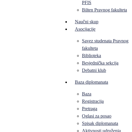
PFIS
Bilten Pravnog fakulteta
Naučni skup
Asocijacije
Savez studenata Pravnog
fakulteta
Biblioteka
Besjednička sekcija
Debatni klub
Baza diplomanata
Baza
Registracija
Pretraga
Oglasi za posao
Spisak diplomanata
Aktivnosti udruženja