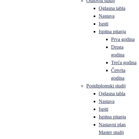
Osnovni studij
Oglasna tabla
Nastava
Ispiti
Ispitna pitanja
Prva godina
Druga
godina
Treća godina
Četvrta
godina
Postdiplomski studij
Oglasna tabla
Nastava
Ispiti
Ispitna pitanja
Nastavni plan
Master studij