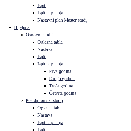
Ispiti
Ispitna pitanja
Nastavni plan Master studij
Bijeljina
Osnovni studij
Oglasna tabla
Nastava
Ispiti
Ispitna pitanja
Prva godina
Druga godina
Treća godina
Četvrta godina
Postdiplomski studij
Oglasna tabla
Nastava
Ispitna pitanja
Ispiti