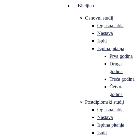
Bijeljina
Osnovni studij
Oglasna tabla
Nastava
Ispiti
Ispitna pitanja
Prva godina
Druga
godina
Treća godina
Četvrta
godina
Postdiplomski studij
Oglasna tabla
Nastava
Ispitna pitanja
Ispiti