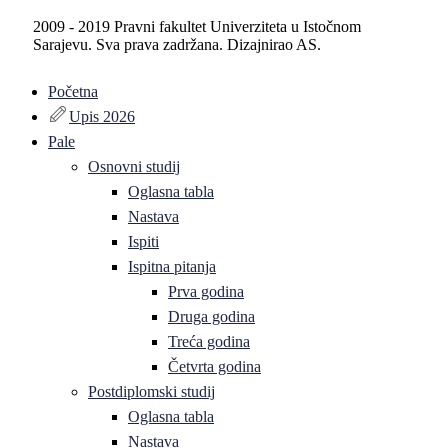
2009 - 2019 Pravni fakultet Univerziteta u Istočnom
Sarajevu. Sva prava zadržana. Dizajnirao AS.
Početna
Upis 2026
Pale
Osnovni studij
Oglasna tabla
Nastava
Ispiti
Ispitna pitanja
Prva godina
Druga godina
Treća godina
Četvrta godina
Postdiplomski studij
Oglasna tabla
Nastava