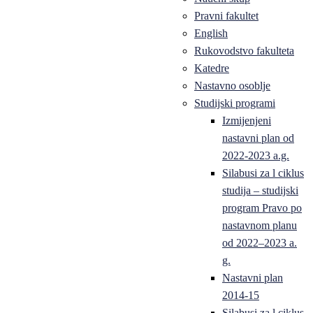
Pravni fakultet
English
Rukovodstvo fakulteta
Katedre
Nastavno osoblje
Studijski programi
Izmijenjeni
nastavni plan od
2022-2023 a.g.
Silabusi za l ciklus
studija – studijski
program Pravo po
nastavnom planu
od 2022–2023 a.
g.
Nastavni plan
2014-15
Silabusi za l ciklus