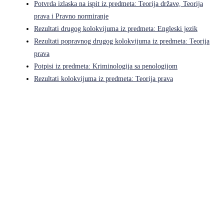
Potvrda izlaska na ispit iz predmeta: Teorija države, Teorija
prava i Pravno normiranje
Rezultati drugog kolokvijuma iz predmeta: Engleski jezik
Rezultati popravnog drugog kolokvijuma iz predmeta: Teorija
prava
Potpisi iz predmeta: Kriminologija sa penologijom
Rezultati kolokvijuma iz predmeta: Teorija prava
Pravni fakultet Univerziteta u Istočnom Sarajevu