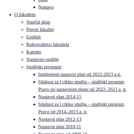
Nastava
O fakultetu
Naučni skup
Pravni fakultet
English
Rukovodstvo fakulteta
Katedre
Nastavno osoblje
Studijski programi
Izmijenjeni nastavni plan od 2022-2023 a.g.
Silabusi za l ciklus studija – studijski program
Pravo po nastavnom planu od 2022–2023 a. g.
Nastavni plan 2014-15
Silabusi za l ciklus studija – studijski program
Pravo od 2014–2015 a. g.
Nastavni plan 2012-13
Nastavni plan 2010-11