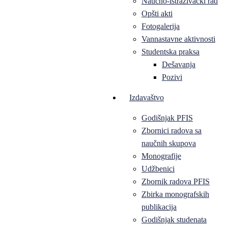
Naučno-istraživački rad
Opšti akti
Fotogalerija
Vannastavne aktivnosti
Studentska praksa
Dešavanja
Pozivi
Izdavaštvo
Godišnjak PFIS
Zbornici radova sa
naučnih skupova
Monografije
Udžbenici
Zbornik radova PFIS
Zbirka monografskih
publikacija
Godišnjak studenata