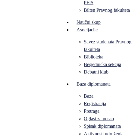
PFIS
Bilten Pravnog fakulteta
Naučni skup
Asocijacije
Savez studenata Pravnog
fakulteta
Biblioteka
Besjednička sekcija
Debatni klub
Baza diplomanata
Baza
Registracija
Pretraga
Oglasi za posao
Spisak diplomanata
Aktivnosti udruženja