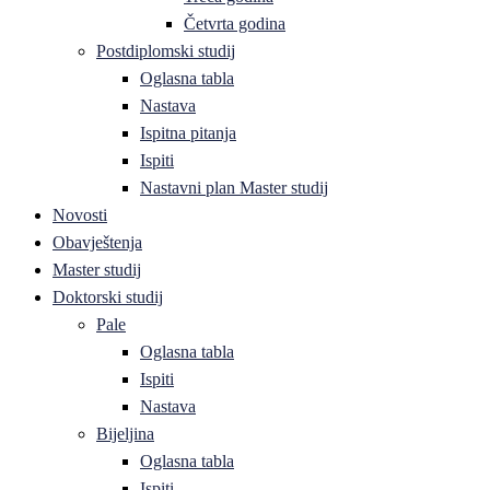
Četvrta godina
Postdiplomski studij
Oglasna tabla
Nastava
Ispitna pitanja
Ispiti
Nastavni plan Master studij
Novosti
Obavještenja
Master studij
Doktorski studij
Pale
Oglasna tabla
Ispiti
Nastava
Bijeljina
Oglasna tabla
Ispiti