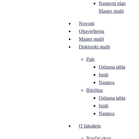
Nastavni plan
Master studij
Novosti
Obavještenja
Master studij
Doktorski studij
Pale
Oglasna tabla
Ispiti
Nastava
Bijeljina
Oglasna tabla
Ispiti
Nastava
O fakultetu
Naučni skup