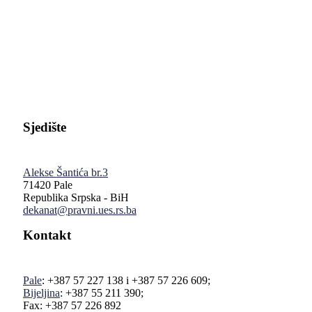
Pravni fakultet Univerziteta u Istočnom Sarajevu
Sjedište
Alekse Šantića br.3
71420 Pale
Republika Srpska - BiH
dekanat@pravni.ues.rs.ba
Kontakt
Pale
: +387 57 227 138 i +387 57 226 609;
Bijeljina
: +387 55 211 390;
Fax: +387 57 226 892