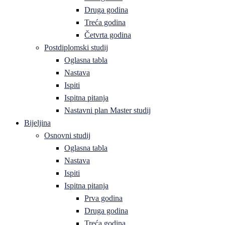
Druga godina
Treća godina
Četvrta godina
Postdiplomski studij
Oglasna tabla
Nastava
Ispiti
Ispitna pitanja
Nastavni plan Master studij
Bijeljina
Osnovni studij
Oglasna tabla
Nastava
Ispiti
Ispitna pitanja
Prva godina
Druga godina
Treća godina