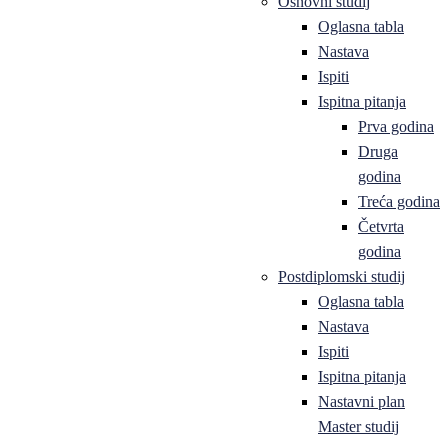
Osnovni studij
Oglasna tabla
Nastava
Ispiti
Ispitna pitanja
Prva godina
Druga
godina
Treća godina
Četvrta
godina
Postdiplomski studij
Oglasna tabla
Nastava
Ispiti
Ispitna pitanja
Nastavni plan
Master studij