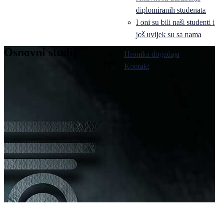
diplomiranih studenata
I oni su bili naši studenti i
još uvijek su sa nama
Osnovni studij
Hronika događaja
Pale
Kontakt