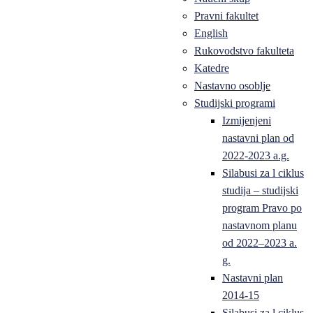
Pravni fakultet
English
Rukovodstvo fakulteta
Katedre
Nastavno osoblje
Studijski programi
Izmijenjeni
nastavni plan od
2022-2023 a.g.
Silabusi za l ciklus
studija – studijski
program Pravo po
nastavnom planu
od 2022–2023 a.
g.
Nastavni plan
2014-15
Silabusi za l ciklus