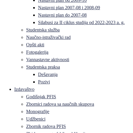
Nastavni plan od 2009-10
Nastavni plan 2007-08 i 2008-09
Nastavni plan do 2007-08
Silabusi za II ciklus studija od 2022-2023 a. g.
Studentska služba
Naučno-istraživački rad
Opšti akti
Fotogalerija
Vannastavne aktivnosti
Studentska praksa
Dešavanja
Pozivi
Izdavaštvo
Godišnjak PFIS
Zbornici radova sa naučnih skupova
Monografije
Udžbenici
Zbornik radova PFIS