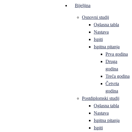
Bijeljina
Osnovni studij
Oglasna tabla
Nastava
Ispiti
Ispitna pitanja
Prva godina
Druga
godina
Treća godina
Četvrta
godina
Postdiplomski studij
Oglasna tabla
Nastava
Ispitna pitanja
Ispiti