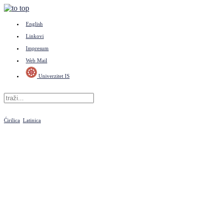
English
Linkovi
Impresum
Web Mail
Univerzitet IS
Ćirilica
Latinica