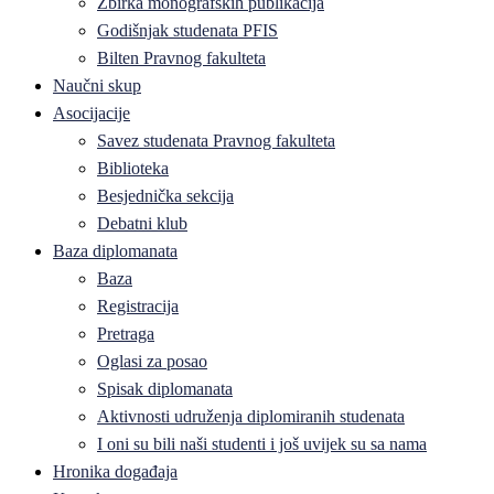
Zbirka monografskih publikacija
Godišnjak studenata PFIS
Bilten Pravnog fakulteta
Naučni skup
Asocijacije
Savez studenata Pravnog fakulteta
Biblioteka
Besjednička sekcija
Debatni klub
Baza diplomanata
Baza
Registracija
Pretraga
Oglasi za posao
Spisak diplomanata
Aktivnosti udruženja diplomiranih studenata
I oni su bili naši studenti i još uvijek su sa nama
Hronika događaja