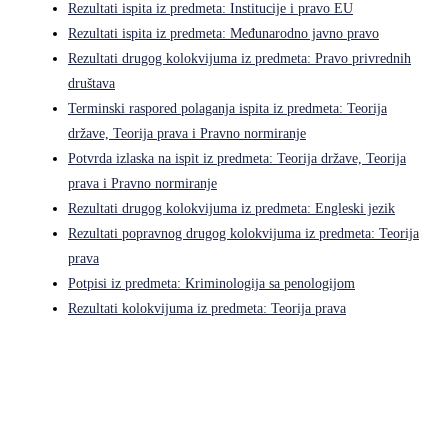
Rezultati ispita iz predmeta: Institucije i pravo EU
Rezultati ispita iz predmeta: Međunarodno javno pravo
Rezultati drugog kolokvijuma iz predmeta: Pravo privrednih
društava
Terminski raspored polaganja ispita iz predmeta: Teorija
države, Teorija prava i Pravno normiranje
Potvrda izlaska na ispit iz predmeta: Teorija države, Teorija
prava i Pravno normiranje
Rezultati drugog kolokvijuma iz predmeta: Engleski jezik
Rezultati popravnog drugog kolokvijuma iz predmeta: Teorija
prava
Potpisi iz predmeta: Kriminologija sa penologijom
Rezultati kolokvijuma iz predmeta: Teorija prava