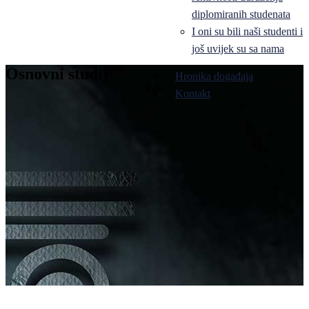
diplomiranih studenata
I oni su bili naši studenti i
još uvijek su sa nama
Osnovni studij
Hronika događaja
Pale
Kontakt