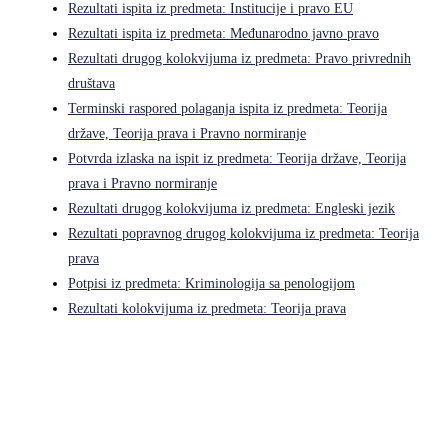
Rezultati ispita iz predmeta: Institucije i pravo EU
Rezultati ispita iz predmeta: Međunarodno javno pravo
Rezultati drugog kolokvijuma iz predmeta: Pravo privrednih
društava
Terminski raspored polaganja ispita iz predmeta: Teorija
države, Teorija prava i Pravno normiranje
Potvrda izlaska na ispit iz predmeta: Teorija države, Teorija
prava i Pravno normiranje
Rezultati drugog kolokvijuma iz predmeta: Engleski jezik
Rezultati popravnog drugog kolokvijuma iz predmeta: Teorija
prava
Potpisi iz predmeta: Kriminologija sa penologijom
Rezultati kolokvijuma iz predmeta: Teorija prava