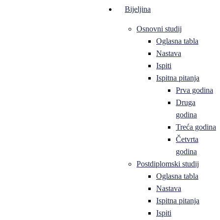
Bijeljina
Osnovni studij
Oglasna tabla
Nastava
Ispiti
Ispitna pitanja
Prva godina
Druga
godina
Treća godina
Četvrta
godina
Postdiplomski studij
Oglasna tabla
Nastava
Ispitna pitanja
Ispiti