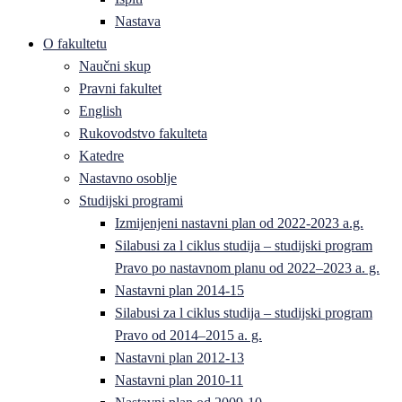
Nastava
O fakultetu
Naučni skup
Pravni fakultet
English
Rukovodstvo fakulteta
Katedre
Nastavno osoblje
Studijski programi
Izmijenjeni nastavni plan od 2022-2023 a.g.
Silabusi za l ciklus studija – studijski program
Pravo po nastavnom planu od 2022–2023 a. g.
Nastavni plan 2014-15
Silabusi za l ciklus studija – studijski program
Pravo od 2014–2015 a. g.
Nastavni plan 2012-13
Nastavni plan 2010-11