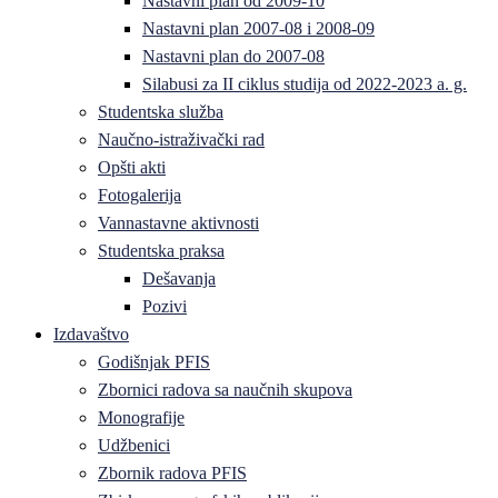
Nastavni plan od 2009-10
Nastavni plan 2007-08 i 2008-09
Nastavni plan do 2007-08
Silabusi za II ciklus studija od 2022-2023 a. g.
Studentska služba
Naučno-istraživački rad
Opšti akti
Fotogalerija
Vannastavne aktivnosti
Studentska praksa
Dešavanja
Pozivi
Izdavaštvo
Godišnjak PFIS
Zbornici radova sa naučnih skupova
Monografije
Udžbenici
Zbornik radova PFIS