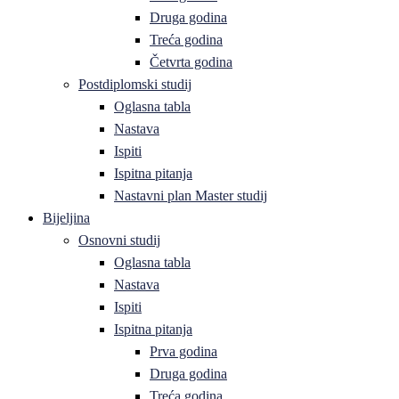
Druga godina
Treća godina
Četvrta godina
Postdiplomski studij
Oglasna tabla
Nastava
Ispiti
Ispitna pitanja
Nastavni plan Master studij
Bijeljina
Osnovni studij
Oglasna tabla
Nastava
Ispiti
Ispitna pitanja
Prva godina
Druga godina
Treća godina