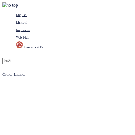
English
Linkovi
Impresum
Web Mail
Univerzitet IS
Ćirilica
Latinica