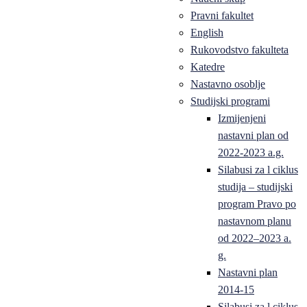
Pravni fakultet
English
Rukovodstvo fakulteta
Katedre
Nastavno osoblje
Studijski programi
Izmijenjeni
nastavni plan od
2022-2023 a.g.
Silabusi za l ciklus
studija – studijski
program Pravo po
nastavnom planu
od 2022–2023 a.
g.
Nastavni plan
2014-15
Silabusi za l ciklus