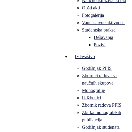
Naučno-istraživački rad
Opšti akti
Fotogalerija
Vannastavne aktivnosti
Studentska praksa
Dešavanja
Pozivi
Izdavaštvo
Godišnjak PFIS
Zbornici radova sa
naučnih skupova
Monografije
Udžbenici
Zbornik radova PFIS
Zbirka monografskih
publikacija
Godišnjak studenata