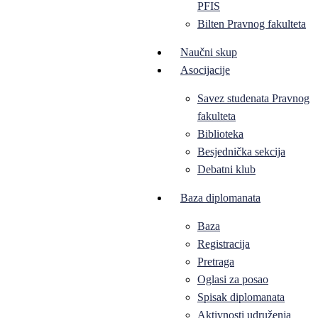
PFIS
Bilten Pravnog fakulteta
Naučni skup
Asocijacije
Savez studenata Pravnog
fakulteta
Biblioteka
Besjednička sekcija
Debatni klub
Baza diplomanata
Baza
Registracija
Pretraga
Oglasi za posao
Spisak diplomanata
Aktivnosti udruženja