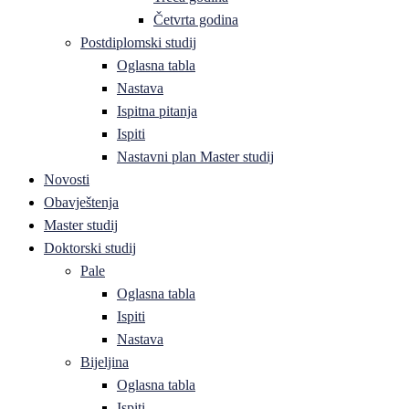
Četvrta godina
Postdiplomski studij
Oglasna tabla
Nastava
Ispitna pitanja
Ispiti
Nastavni plan Master studij
Novosti
Obavještenja
Master studij
Doktorski studij
Pale
Oglasna tabla
Ispiti
Nastava
Bijeljina
Oglasna tabla
Ispiti