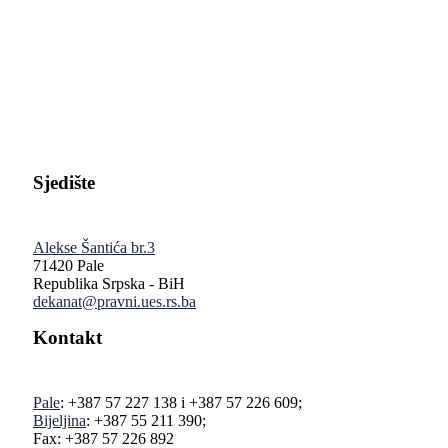
Pravni fakultet Univerziteta u Istočnom Sarajevu
Sjedište
Alekse Šantića br.3
71420 Pale
Republika Srpska - BiH
dekanat@pravni.ues.rs.ba
Kontakt
Pale
: +387 57 227 138 i +387 57 226 609;
Bijeljina
: +387 55 211 390;
Fax: +387 57 226 892