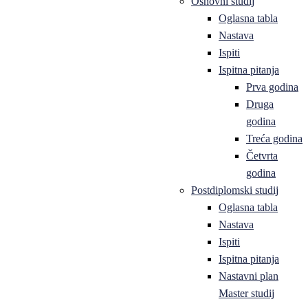
Osnovni studij
Oglasna tabla
Nastava
Ispiti
Ispitna pitanja
Prva godina
Druga
godina
Treća godina
Četvrta
godina
Postdiplomski studij
Oglasna tabla
Nastava
Ispiti
Ispitna pitanja
Nastavni plan
Master studij