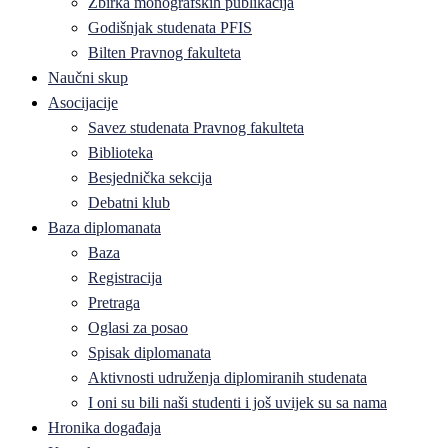
Zbirka monografskih publikacija
Godišnjak studenata PFIS
Bilten Pravnog fakulteta
Naučni skup
Asocijacije
Savez studenata Pravnog fakulteta
Biblioteka
Besjednička sekcija
Debatni klub
Baza diplomanata
Baza
Registracija
Pretraga
Oglasi za posao
Spisak diplomanata
Aktivnosti udruženja diplomiranih studenata
I oni su bili naši studenti i još uvijek su sa nama
Hronika događaja