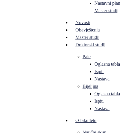
Nastavni plan
Master studij
Novosti
Obavještenja
Master studij
Doktorski studij
Pale
Oglasna tabla
Ispiti
Nastava
Bijeljina
Oglasna tabla
Ispiti
Nastava
O fakultetu
Naučni skup