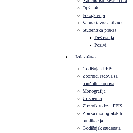
Naučno-istraživački rad
Opšti akti
Fotogalerija
Vannastavne aktivnosti
Studentska praksa
Dešavanja
Pozivi
Izdavaštvo
Godišnjak PFIS
Zbornici radova sa
naučnih skupova
Monografije
Udžbenici
Zbornik radova PFIS
Zbirka monografskih
publikacija
Godišnjak studenata