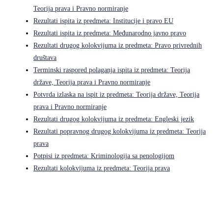
Teorija prava i Pravno normiranje
Rezultati ispita iz predmeta: Institucije i pravo EU
Rezultati ispita iz predmeta: Međunarodno javno pravo
Rezultati drugog kolokvijuma iz predmeta: Pravo privrednih
društava
Terminski raspored polaganja ispita iz predmeta: Teorija
države, Teorija prava i Pravno normiranje
Potvrda izlaska na ispit iz predmeta: Teorija države, Teorija
prava i Pravno normiranje
Rezultati drugog kolokvijuma iz predmeta: Engleski jezik
Rezultati popravnog drugog kolokvijuma iz predmeta: Teorija
prava
Potpisi iz predmeta: Kriminologija sa penologijom
Rezultati kolokvijuma iz predmeta: Teorija prava