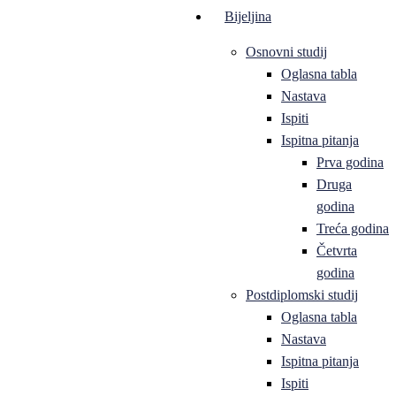
Bijeljina
Osnovni studij
Oglasna tabla
Nastava
Ispiti
Ispitna pitanja
Prva godina
Druga
godina
Treća godina
Četvrta
godina
Postdiplomski studij
Oglasna tabla
Nastava
Ispitna pitanja
Ispiti