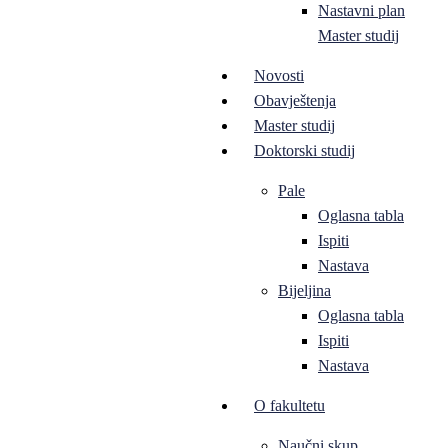
Nastavni plan
Master studij
Novosti
Obavještenja
Master studij
Doktorski studij
Pale
Oglasna tabla
Ispiti
Nastava
Bijeljina
Oglasna tabla
Ispiti
Nastava
O fakultetu
Naučni skup