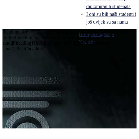
diplomiranih studenata
I oni su bili naši studenti i
još uvijek su sa nama
[heading size="h1" style="uk-module-title-alt uk-margin-large-top
Hronika događaja
tm-text-medium uk-margin-bottom-remove"]Osnovni
Kontakt
studij[/heading] [heading size="h5" style="uk-sub-title-
small"]Pale[/heading]