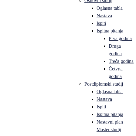
Osnovni studij
Oglasna tabla
Nastava
Ispiti
Ispitna pitanja
Prva godina
Druga
godina
Treća godina
Četvrta
godina
Postdiplomski studij
Oglasna tabla
Nastava
Ispiti
Ispitna pitanja
Nastavni plan
Master studij