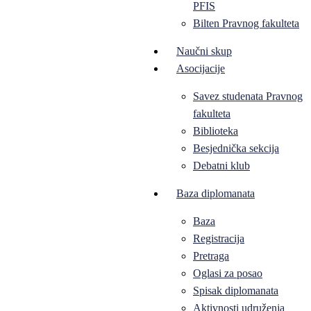
PFIS
Bilten Pravnog fakulteta
Naučni skup
Asocijacije
Savez studenata Pravnog
fakulteta
Biblioteka
Besjednička sekcija
Debatni klub
Baza diplomanata
Baza
Registracija
Pretraga
Oglasi za posao
Spisak diplomanata
Aktivnosti udruženja