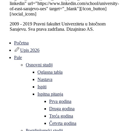
linkedin" url="https://www.linkedin.com/school/university-
of-east-sarajevo-ues" target="_blank"][/icon_button]
[/social_icons]
2009 - 2019 Pravni fakultet Univerziteta u Istočnom
Sarajevu. Sva prava zadržana. Dizajnirao AS.
Početna
Upis 2026
Pale
Osnovni studij
Oglasna tabla
Nastava
Ispiti
Ispitna pitanja
Prva godina
Druga godina
Treća godina
Četvrta godina
Postdiplomski studij