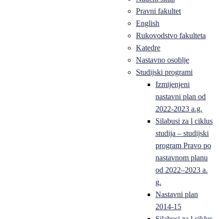
Pravni fakultet
English
Rukovodstvo fakulteta
Katedre
Nastavno osoblje
Studijski programi
Izmijenjeni
nastavni plan od
2022-2023 a.g.
Silabusi za l ciklus
studija – studijski
program Pravo po
nastavnom planu
od 2022–2023 a.
g.
Nastavni plan
2014-15
Silabusi za l ciklus