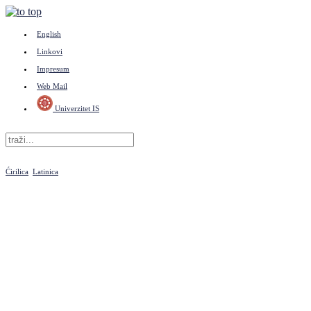
English
Linkovi
Impresum
Web Mail
Univerzitet IS
Ćirilica
Latinica