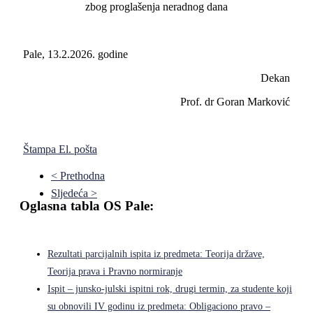
zbog proglašenja neradnog dana
Pale, 13.2.2026. godine
Dekan
Prof. dr Goran Marković
Štampa
El. pošta
< Prethodna
Sljedeća >
Oglasna tabla OS Pale:
Rezultati parcijalnih ispita iz predmeta: Teorija države,
Teorija prava i Pravno normiranje
Ispit – junsko-julski ispitni rok, drugi termin, za studente koji
su obnovili IV godinu iz predmeta: Obligaciono pravo –