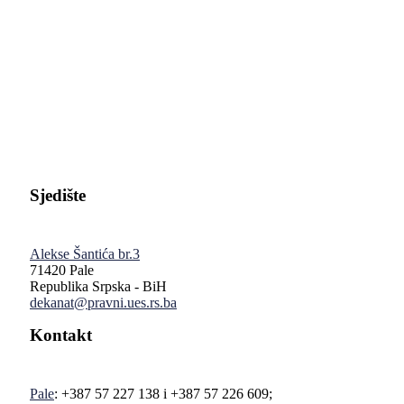
Pravni fakultet Univerziteta u Istočnom Sarajevu
Sjedište
Alekse Šantića br.3
71420 Pale
Republika Srpska - BiH
dekanat@pravni.ues.rs.ba
Kontakt
Pale
: +387 57 227 138 i +387 57 226 609;