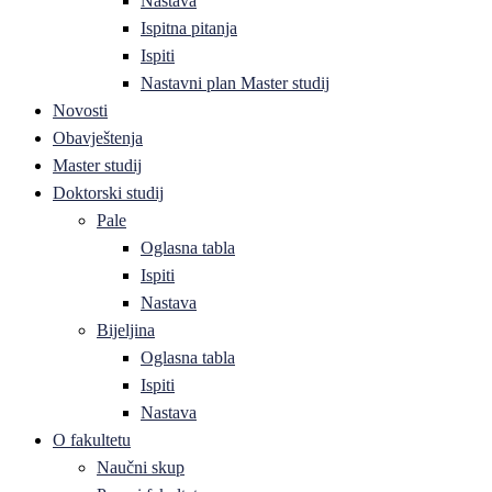
Nastava
Ispitna pitanja
Ispiti
Nastavni plan Master studij
Novosti
Obavještenja
Master studij
Doktorski studij
Pale
Oglasna tabla
Ispiti
Nastava
Bijeljina
Oglasna tabla
Ispiti
Nastava
O fakultetu
Naučni skup