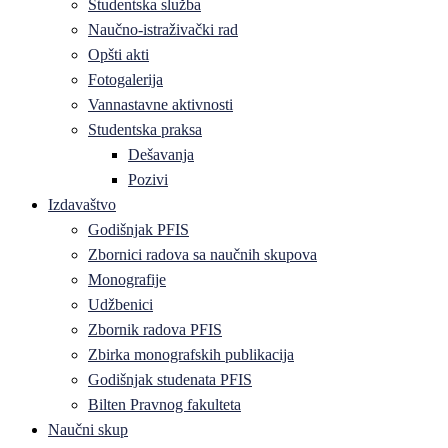
Studentska služba
Naučno-istraživački rad
Opšti akti
Fotogalerija
Vannastavne aktivnosti
Studentska praksa
Dešavanja
Pozivi
Izdavaštvo
Godišnjak PFIS
Zbornici radova sa naučnih skupova
Monografije
Udžbenici
Zbornik radova PFIS
Zbirka monografskih publikacija
Godišnjak studenata PFIS
Bilten Pravnog fakulteta
Naučni skup