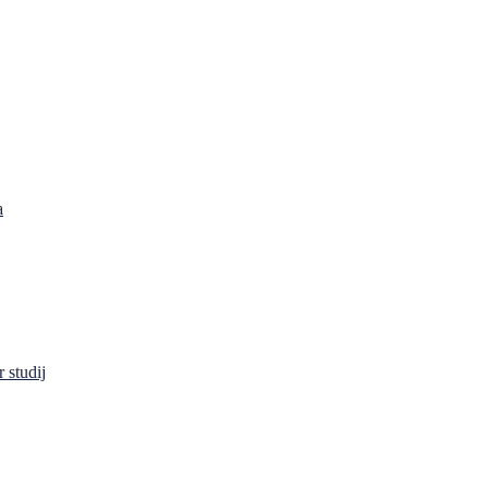
a
 studij