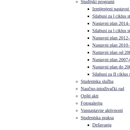
Studijski programi
Izmijenjeni nastavni
Silabusi za l ciklus
Nastavni plan 2014
Silabusi za l ciklus
Nastavni plan 2012
Nastavni plan 2010-
Nastavni plan od 20
Nastavni plan 2007-
Nastavni plan do 20
Silabusi za II ciklus
Studentska služba
Naučno-istraživački rad
Opšti akti
Fotogalerija
Vannastavne aktivnosti
Studentska praksa
Dešavanja