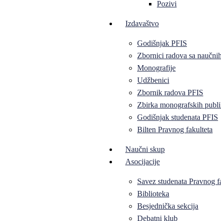
Pozivi
Izdavaštvo
Godišnjak PFIS
Zbornici radova sa naučni
Monografije
Udžbenici
Zbornik radova PFIS
Zbirka monografskih publi
Godišnjak studenata PFIS
Bilten Pravnog fakulteta
Naučni skup
Asocijacije
Savez studenata Pravnog f
Biblioteka
Besjednička sekcija
Debatni klub