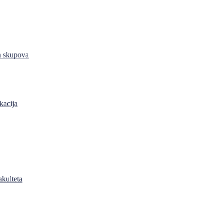
h skupova
kacija
akulteta