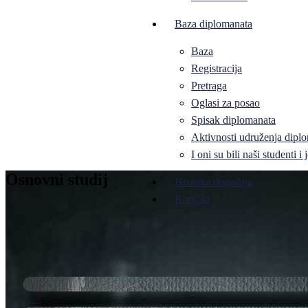
Baza diplomanata
Baza
Registracija
Pretraga
Oglasi za posao
Spisak diplomanata
Aktivnosti udruženja diplo
I oni su bili naši studenti 
Osnovni studij
Hronika događaja
Kontakt