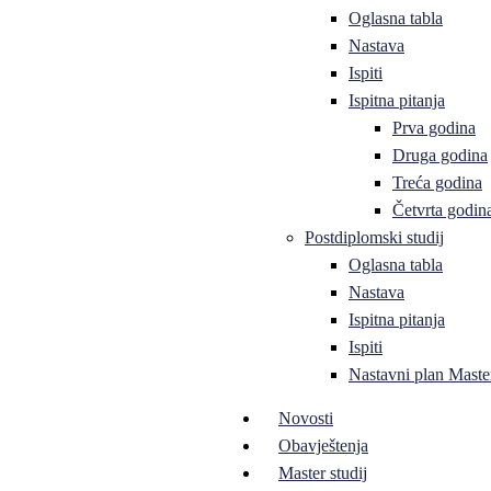
Oglasna tabla
Nastava
Ispiti
Ispitna pitanja
Prva godina
Druga godina
Treća godina
Četvrta godin
Postdiplomski studij
Oglasna tabla
Nastava
Ispitna pitanja
Ispiti
Nastavni plan Master
Novosti
Obavještenja
Master studij