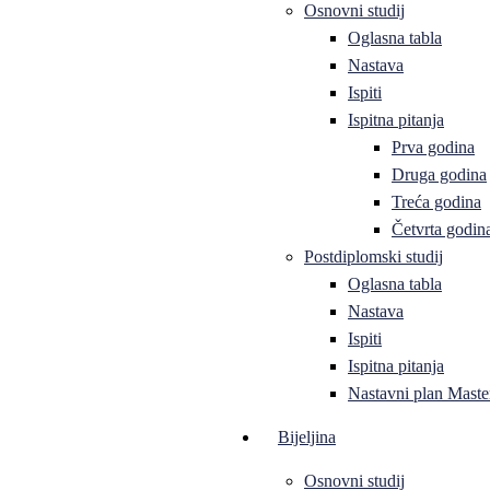
Osnovni studij
Oglasna tabla
Nastava
Ispiti
Ispitna pitanja
Prva godina
Druga godina
Treća godina
Četvrta godin
Postdiplomski studij
Oglasna tabla
Nastava
Ispiti
Ispitna pitanja
Nastavni plan Master
Bijeljina
Osnovni studij