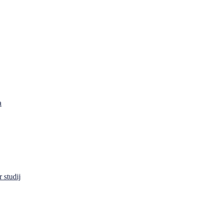
a
 studij