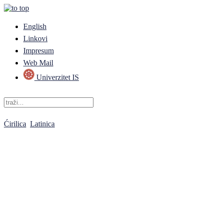
English
Linkovi
Impresum
Web Mail
Univerzitet IS
Ćirilica
Latinica