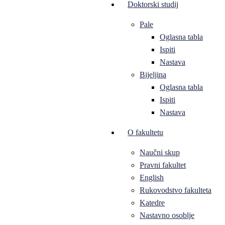
Doktorski studij
Pale
Oglasna tabla
Ispiti
Nastava
Bijeljina
Oglasna tabla
Ispiti
Nastava
O fakultetu
Naučni skup
Pravni fakultet
English
Rukovodstvo fakulteta
Katedre
Nastavno osoblje