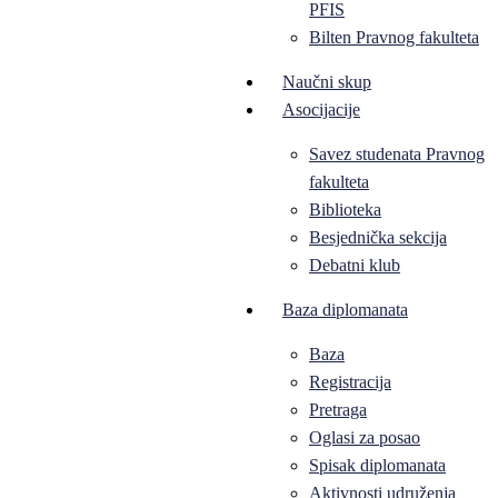
PFIS
Bilten Pravnog fakulteta
Naučni skup
Asocijacije
Savez studenata Pravnog
fakulteta
Biblioteka
Besjednička sekcija
Debatni klub
Baza diplomanata
Baza
Registracija
Pretraga
Oglasi za posao
Spisak diplomanata
Aktivnosti udruženja