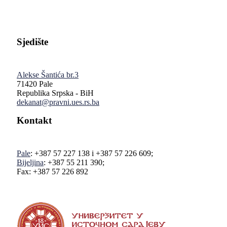
Sjedište
Alekse Šantića br.3
71420 Pale
Republika Srpska - BiH
dekanat@pravni.ues.rs.ba
Kontakt
Pale
: +387 57 227 138 i +387 57 226 609;
Bijeljina
: +387 55 211 390;
Fax: +387 57 226 892