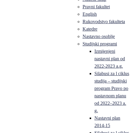
Pravni fakultet
English
Rukovodstvo fakulteta
Katedre
Nastavno osoblje
Studijski programi
Izmijenjeni
nastavni plan od
2022-2023 a.g.
Silabusi za l ciklus
studija – studijski
program Pravo po
nastavnom planu
od 2022–2023 a.
g.
Nastavni plan
2014-15
Silabusi za l ciklus