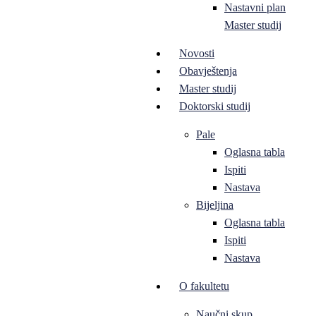
Nastavni plan
Master studij
Novosti
Obavještenja
Master studij
Doktorski studij
Pale
Oglasna tabla
Ispiti
Nastava
Bijeljina
Oglasna tabla
Ispiti
Nastava
O fakultetu
Naučni skup