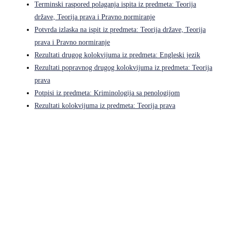
Terminski raspored polaganja ispita iz predmeta: Teorija
države, Teorija prava i Pravno normiranje
Potvrda izlaska na ispit iz predmeta: Teorija države, Teorija
prava i Pravno normiranje
Rezultati drugog kolokvijuma iz predmeta: Engleski jezik
Rezultati popravnog drugog kolokvijuma iz predmeta: Teorija
prava
Potpisi iz predmeta: Kriminologija sa penologijom
Rezultati kolokvijuma iz predmeta: Teorija prava
Pravni fakultet Univerziteta u Istočnom Sarajevu