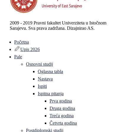
2009 - 2019 Pravni fakultet Univerziteta u Istočnom
Sarajevu. Sva prava zadržana. Dizajnirao AS.
Početna
Upis 2026
Pale
Osnovni studij
Oglasna tabla
Nastava
Ispiti
Ispitna pitanja
Prva godina
Druga godina
Treća godina
Četvrta godina
Postdiplomski studij