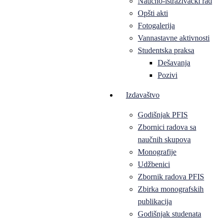
Naučno-istraživački rad
Opšti akti
Fotogalerija
Vannastavne aktivnosti
Studentska praksa
Dešavanja
Pozivi
Izdavaštvo
Godišnjak PFIS
Zbornici radova sa
naučnih skupova
Monografije
Udžbenici
Zbornik radova PFIS
Zbirka monografskih
publikacija
Godišnjak studenata