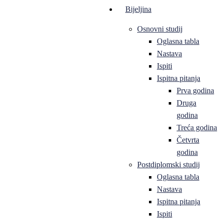
Bijeljina
Osnovni studij
Oglasna tabla
Nastava
Ispiti
Ispitna pitanja
Prva godina
Druga
godina
Treća godina
Četvrta
godina
Postdiplomski studij
Oglasna tabla
Nastava
Ispitna pitanja
Ispiti