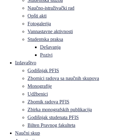
Studentska služba
Naučno-istraživački rad
Opšti akti
Fotogalerija
Vannastavne aktivnosti
Studentska praksa
Dešavanja
Pozivi
Izdavaštvo
Godišnjak PFIS
Zbornici radova sa naučnih skupova
Monografije
Udžbenici
Zbornik radova PFIS
Zbirka monografskih publikacija
Godišnjak studenata PFIS
Bilten Pravnog fakulteta
Naučni skup