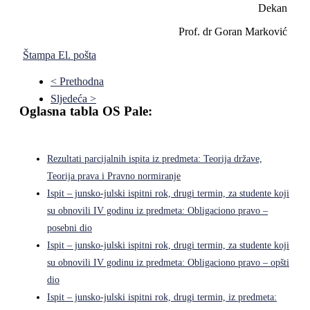
Dekan
Prof. dr Goran Marković
Štampa
El. pošta
< Prethodna
Sljedeća >
Oglasna tabla OS Pale:
Rezultati parcijalnih ispita iz predmeta: Teorija države,
Teorija prava i Pravno normiranje
Ispit – junsko-julski ispitni rok, drugi termin, za studente koji
su obnovili IV godinu iz predmeta: Obligaciono pravo –
posebni dio
Ispit – junsko-julski ispitni rok, drugi termin, za studente koji
su obnovili IV godinu iz predmeta: Obligaciono pravo – opšti
dio
Ispit – junsko-julski ispitni rok, drugi termin, iz predmeta: