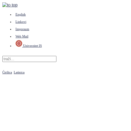
English
Linkovi
Impresum
Web Mail
Univerzitet IS
Ćirilica
Latinica