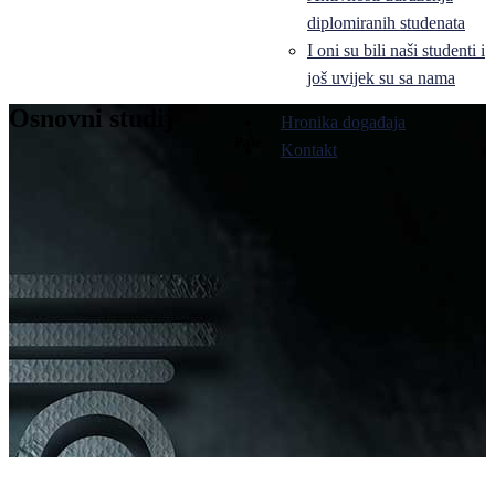
diplomiranih studenata
I oni su bili naši studenti i
još uvijek su sa nama
Osnovni studij
Hronika događaja
Pale
Kontakt