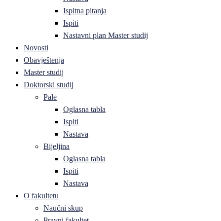
Ispitna pitanja
Ispiti
Nastavni plan Master studij
Novosti
Obavještenja
Master studij
Doktorski studij
Pale
Oglasna tabla
Ispiti
Nastava
Bijeljina
Oglasna tabla
Ispiti
Nastava
O fakultetu
Naučni skup
Pravni fakultet