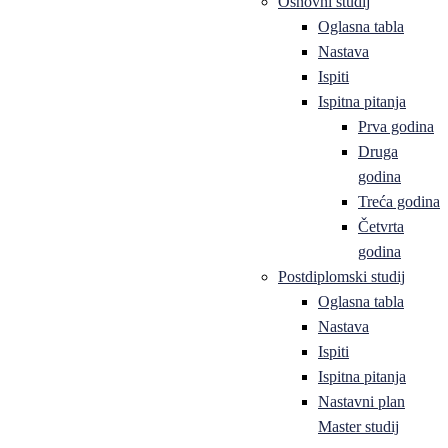
Osnovni studij
Oglasna tabla
Nastava
Ispiti
Ispitna pitanja
Prva godina
Druga
godina
Treća godina
Četvrta
godina
Postdiplomski studij
Oglasna tabla
Nastava
Ispiti
Ispitna pitanja
Nastavni plan
Master studij