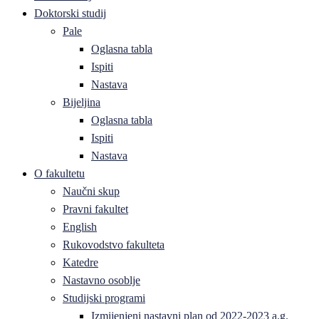
Doktorski studij
Pale
Oglasna tabla
Ispiti
Nastava
Bijeljina
Oglasna tabla
Ispiti
Nastava
O fakultetu
Naučni skup
Pravni fakultet
English
Rukovodstvo fakulteta
Katedre
Nastavno osoblje
Studijski programi
Izmijenjeni nastavni plan od 2022-2023 a.g.