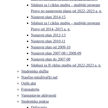
Silabusi za l ciklus studija – studijski program
Pravo po nastavnom planu od 2022–2023 a. g.
Nastavni plan 2014-15
Silabusi za l ciklus studija – studijski program
Pravo od 2014–2015 a. g.
Nastavni plan 2012-13
Nastavni plan 2010-11
Nastavni plan od 2009-10
Nastavni plan 2007-08 i 2008-09
Nastavni plan do 2007-08
Silabusi za II ciklus studija od 2022-2023 a. g.
Studentska služba
Naučno-istraživački rad
Opšti akti
Fotogalerija
Vannastavne aktivnosti
Studentska praksa
Dešavanja