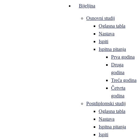
Bijeljina
Osnovni studij
Oglasna tabla
Nastava
Ispiti
Ispitna pitanja
Prva godina
Druga
godina
Treća godina
Četvrta
godina
Postdiplomski studij
Oglasna tabla
Nastava
Ispitna pitanja
Ispiti