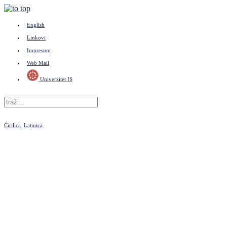
English
Linkovi
Impresum
Web Mail
Univerzitet IS
Ćirilica
Latinica