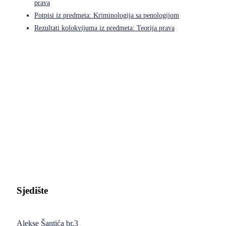
prava
Potpisi iz predmeta: Kriminologija sa penologijom
Rezultati kolokvijuma iz predmeta: Teorija prava
Pravni fakultet Univerziteta u Istočnom Sarajevu
Sjedište
Alekse Šantića br.3