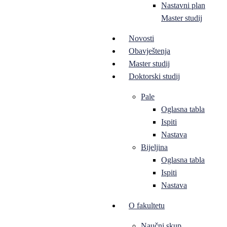
Nastavni plan
Master studij
Novosti
Obavještenja
Master studij
Doktorski studij
Pale
Oglasna tabla
Ispiti
Nastava
Bijeljina
Oglasna tabla
Ispiti
Nastava
O fakultetu
Naučni skup