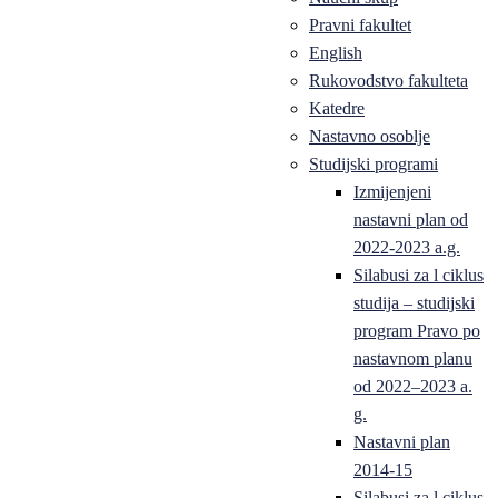
Pravni fakultet
English
Rukovodstvo fakulteta
Katedre
Nastavno osoblje
Studijski programi
Izmijenjeni
nastavni plan od
2022-2023 a.g.
Silabusi za l ciklus
studija – studijski
program Pravo po
nastavnom planu
od 2022–2023 a.
g.
Nastavni plan
2014-15
Silabusi za l ciklus