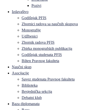
Pozivi
Izdavaštvo
Godišnjak PFIS
Zbornici radova sa naučnih skupova
Monografije
Udžbenici
Zbornik radova PFIS
Zbirka monografskih publikacija
Godišnjak studenata PFIS
Bilten Pravnog fakulteta
Naučni skup
Asocijacije
Savez studenata Pravnog fakulteta
Biblioteka
Besjednička sekcija
Debatni klub
Baza diplomanata
Baza