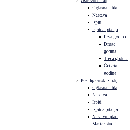
Osnovni studij
Oglasna tabla
Nastava
Ispiti
Ispitna pitanja
Prva godina
Druga
godina
Treća godina
Četvrta
godina
Postdiplomski studij
Oglasna tabla
Nastava
Ispiti
Ispitna pitanja
Nastavni plan
Master studij