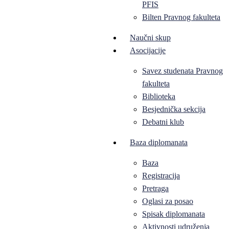
PFIS
Bilten Pravnog fakulteta
Naučni skup
Asocijacije
Savez studenata Pravnog
fakulteta
Biblioteka
Besjednička sekcija
Debatni klub
Baza diplomanata
Baza
Registracija
Pretraga
Oglasi za posao
Spisak diplomanata
Aktivnosti udruženja