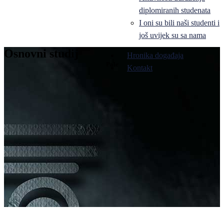
diplomiranih studenata
I oni su bili naši studenti i
još uvijek su sa nama
Osnovni studij
Hronika događaja
Pale
Kontakt