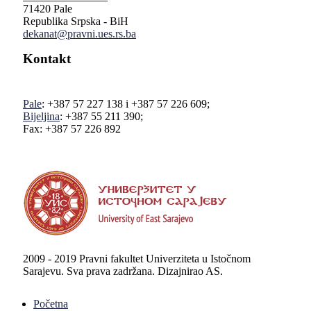
71420 Pale
Republika Srpska - BiH
dekanat@pravni.ues.rs.ba
Kontakt
Pale
: +387 57 227 138 i +387 57 226 609;
Bijeljina
: +387 55 211 390;
Fax: +387 57 226 892
2009 - 2019 Pravni fakultet Univerziteta u Istočnom
Sarajevu. Sva prava zadržana. Dizajnirao AS.
Početna