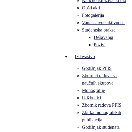
Naučno-istraživački rad
Opšti akti
Fotogalerija
Vannastavne aktivnosti
Studentska praksa
Dešavanja
Pozivi
Izdavaštvo
Godišnjak PFIS
Zbornici radova sa
naučnih skupova
Monografije
Udžbenici
Zbornik radova PFIS
Zbirka monografskih
publikacija
Godišnjak studenata