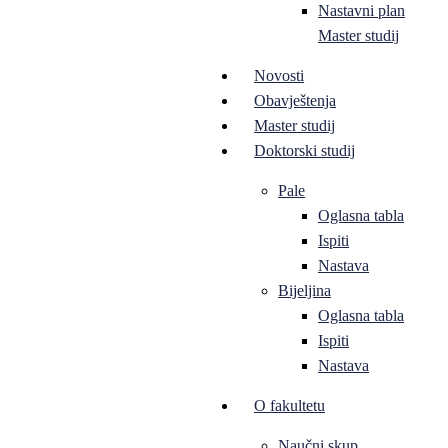
Nastavni plan
Master studij
Novosti
Obavještenja
Master studij
Doktorski studij
Pale
Oglasna tabla
Ispiti
Nastava
Bijeljina
Oglasna tabla
Ispiti
Nastava
O fakultetu
Naučni skup