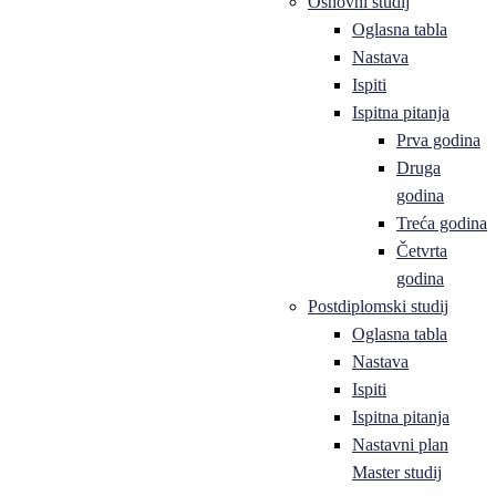
Osnovni studij
Oglasna tabla
Nastava
Ispiti
Ispitna pitanja
Prva godina
Druga
godina
Treća godina
Četvrta
godina
Postdiplomski studij
Oglasna tabla
Nastava
Ispiti
Ispitna pitanja
Nastavni plan
Master studij