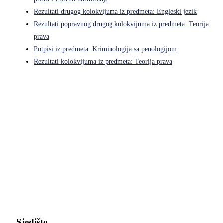
Rezultati drugog kolokvijuma iz predmeta: Engleski jezik
Rezultati popravnog drugog kolokvijuma iz predmeta: Teorija
prava
Potpisi iz predmeta: Kriminologija sa penologijom
Rezultati kolokvijuma iz predmeta: Teorija prava
Pravni fakultet Univerziteta u Istočnom Sarajevu
Sjedište