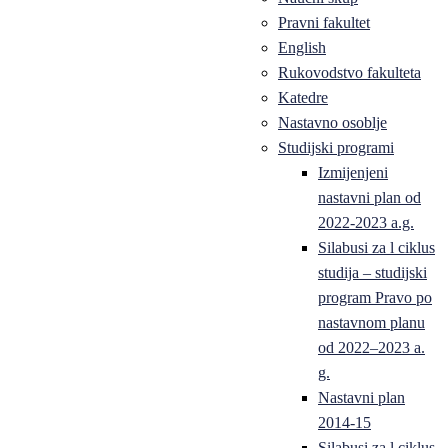
Pravni fakultet
English
Rukovodstvo fakulteta
Katedre
Nastavno osoblje
Studijski programi
Izmijenjeni
nastavni plan od
2022-2023 a.g.
Silabusi za l ciklus
studija – studijski
program Pravo po
nastavnom planu
od 2022–2023 a.
g.
Nastavni plan
2014-15
Silabusi za l ciklus