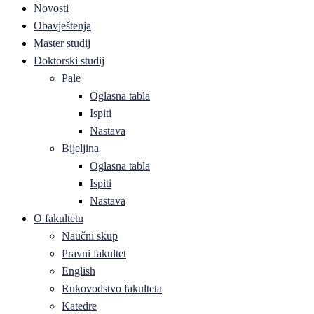
Novosti
Obavještenja
Master studij
Doktorski studij
Pale
Oglasna tabla
Ispiti
Nastava
Bijeljina
Oglasna tabla
Ispiti
Nastava
O fakultetu
Naučni skup
Pravni fakultet
English
Rukovodstvo fakulteta
Katedre