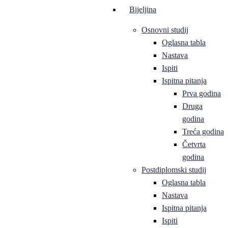
Bijeljina
Osnovni studij
Oglasna tabla
Nastava
Ispiti
Ispitna pitanja
Prva godina
Druga
godina
Treća godina
Četvrta
godina
Postdiplomski studij
Oglasna tabla
Nastava
Ispitna pitanja
Ispiti