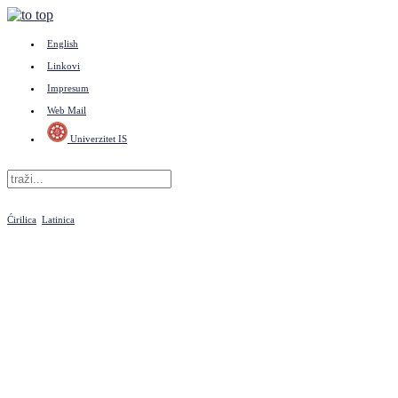
English
Linkovi
Impresum
Web Mail
Univerzitet IS
Ćirilica
Latinica