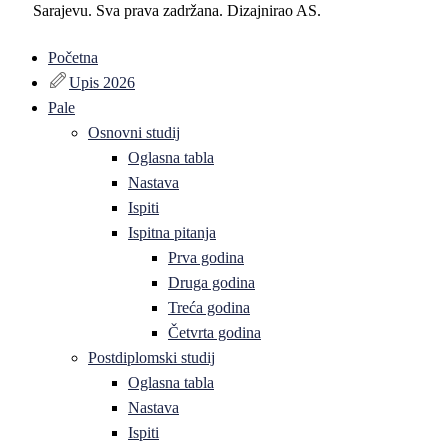
Sarajevu. Sva prava zadržana. Dizajnirao AS.
Početna
Upis 2026
Pale
Osnovni studij
Oglasna tabla
Nastava
Ispiti
Ispitna pitanja
Prva godina
Druga godina
Treća godina
Četvrta godina
Postdiplomski studij
Oglasna tabla
Nastava
Ispiti