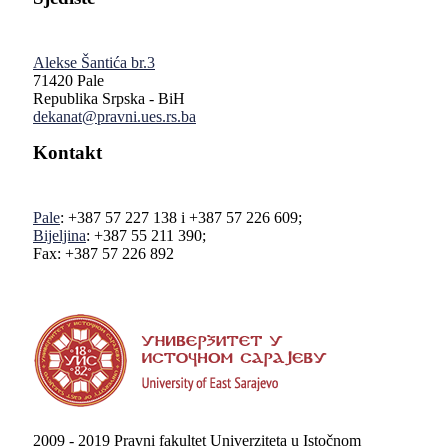
Alekse Šantića br.3
71420 Pale
Republika Srpska - BiH
dekanat@pravni.ues.rs.ba
Kontakt
Pale
: +387 57 227 138 i +387 57 226 609;
Bijeljina
: +387 55 211 390;
Fax: +387 57 226 892
2009 - 2019 Pravni fakultet Univerziteta u Istočnom