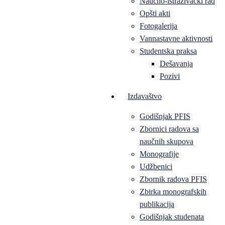
Naučno-istraživački rad
Opšti akti
Fotogalerija
Vannastavne aktivnosti
Studentska praksa
Dešavanja
Pozivi
Izdavaštvo
Godišnjak PFIS
Zbornici radova sa
naučnih skupova
Monografije
Udžbenici
Zbornik radova PFIS
Zbirka monografskih
publikacija
Godišnjak studenata