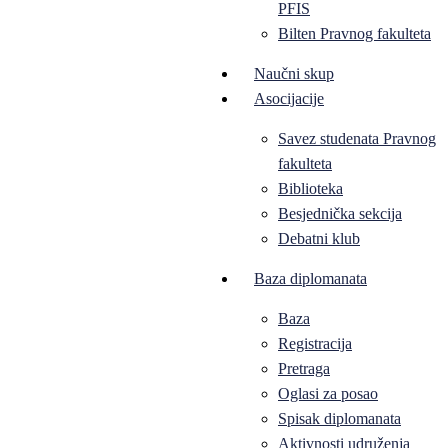
PFIS
Bilten Pravnog fakulteta
Naučni skup
Asocijacije
Savez studenata Pravnog
fakulteta
Biblioteka
Besjednička sekcija
Debatni klub
Baza diplomanata
Baza
Registracija
Pretraga
Oglasi za posao
Spisak diplomanata
Aktivnosti udruženja