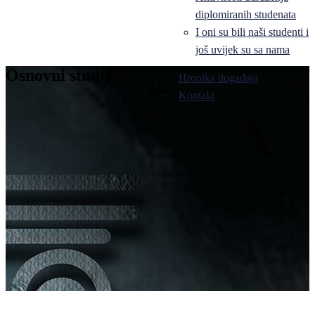
diplomiranih studenata
I oni su bili naši studenti i
još uvijek su sa nama
Osnovni studij
Hronika događaja
Pale
Kontakt