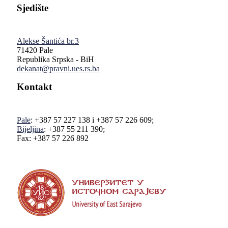
Sjedište
Alekse Šantića br.3
71420 Pale
Republika Srpska - BiH
dekanat@pravni.ues.rs.ba
Kontakt
Pale
: +387 57 227 138 i +387 57 226 609;
Bijeljina
: +387 55 211 390;
Fax: +387 57 226 892