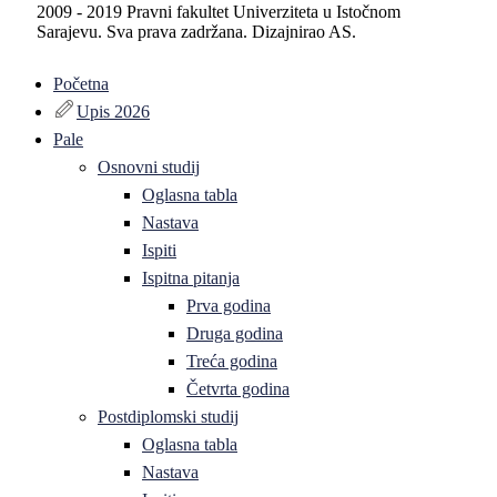
2009 - 2019 Pravni fakultet Univerziteta u Istočnom
Sarajevu. Sva prava zadržana. Dizajnirao AS.
Početna
Upis 2026
Pale
Osnovni studij
Oglasna tabla
Nastava
Ispiti
Ispitna pitanja
Prva godina
Druga godina
Treća godina
Četvrta godina
Postdiplomski studij
Oglasna tabla
Nastava