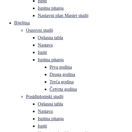
Ispiti
Ispitna pitanja
Nastavni plan Master studij
Bijeljina
Osnovni studij
Oglasna tabla
Nastava
Ispiti
Ispitna pitanja
Prva godina
Druga godina
Treća godina
Četvrta godina
Postdiplomski studij
Oglasna tabla
Nastava
Ispitna pitanja
Ispiti