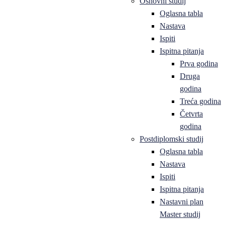
Osnovni studij
Oglasna tabla
Nastava
Ispiti
Ispitna pitanja
Prva godina
Druga
godina
Treća godina
Četvrta
godina
Postdiplomski studij
Oglasna tabla
Nastava
Ispiti
Ispitna pitanja
Nastavni plan
Master studij