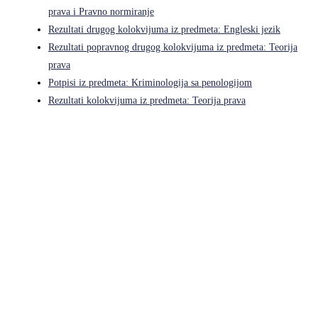
prava i Pravno normiranje
Rezultati drugog kolokvijuma iz predmeta: Engleski jezik
Rezultati popravnog drugog kolokvijuma iz predmeta: Teorija
prava
Potpisi iz predmeta: Kriminologija sa penologijom
Rezultati kolokvijuma iz predmeta: Teorija prava
Pravni fakultet Univerziteta u Istočnom Sarajevu