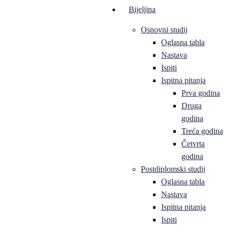
Bijeljina
Osnovni studij
Oglasna tabla
Nastava
Ispiti
Ispitna pitanja
Prva godina
Druga
godina
Treća godina
Četvrta
godina
Postdiplomski studij
Oglasna tabla
Nastava
Ispitna pitanja
Ispiti