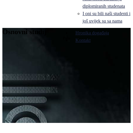
diplomiranih studenata
I oni su bili naši studenti i
još uvijek su sa nama
Osnovni studij
Hronika događaja
Pale
Kontakt