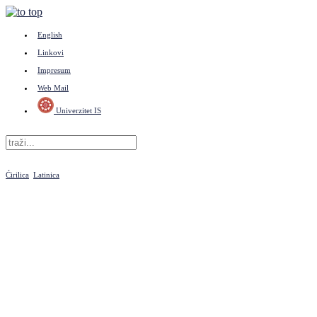
English
Linkovi
Impresum
Web Mail
Univerzitet IS
Ćirilica
Latinica