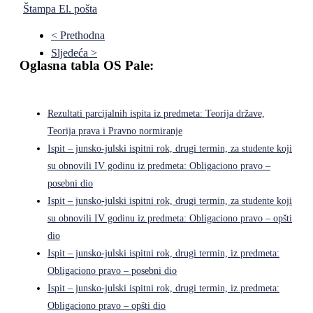
Štampa
El. pošta
< Prethodna
Sljedeća >
Oglasna tabla OS Pale:
Rezultati parcijalnih ispita iz predmeta: Teorija države,
Teorija prava i Pravno normiranje
Ispit – junsko-julski ispitni rok, drugi termin, za studente koji
su obnovili IV godinu iz predmeta: Obligaciono pravo –
posebni dio
Ispit – junsko-julski ispitni rok, drugi termin, za studente koji
su obnovili IV godinu iz predmeta: Obligaciono pravo – opšti
dio
Ispit – junsko-julski ispitni rok, drugi termin, iz predmeta:
Obligaciono pravo – posebni dio
Ispit – junsko-julski ispitni rok, drugi termin, iz predmeta:
Obligaciono pravo – opšti dio