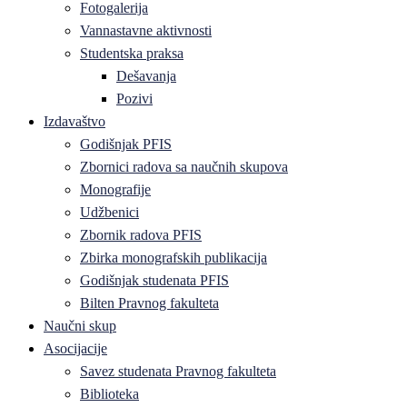
Fotogalerija
Vannastavne aktivnosti
Studentska praksa
Dešavanja
Pozivi
Izdavaštvo
Godišnjak PFIS
Zbornici radova sa naučnih skupova
Monografije
Udžbenici
Zbornik radova PFIS
Zbirka monografskih publikacija
Godišnjak studenata PFIS
Bilten Pravnog fakulteta
Naučni skup
Asocijacije
Savez studenata Pravnog fakulteta
Biblioteka