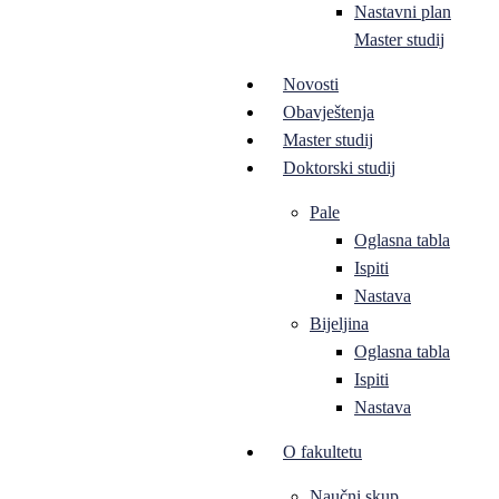
Nastavni plan
Master studij
Novosti
Obavještenja
Master studij
Doktorski studij
Pale
Oglasna tabla
Ispiti
Nastava
Bijeljina
Oglasna tabla
Ispiti
Nastava
O fakultetu
Naučni skup