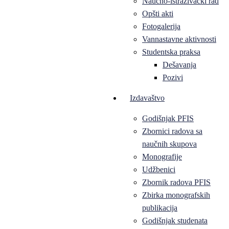
Naučno-istraživački rad
Opšti akti
Fotogalerija
Vannastavne aktivnosti
Studentska praksa
Dešavanja
Pozivi
Izdavaštvo
Godišnjak PFIS
Zbornici radova sa
naučnih skupova
Monografije
Udžbenici
Zbornik radova PFIS
Zbirka monografskih
publikacija
Godišnjak studenata