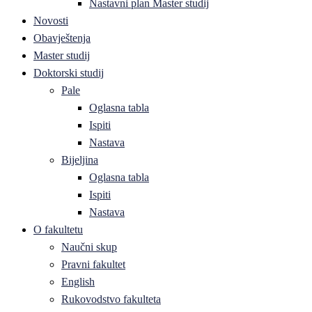
Nastavni plan Master studij
Novosti
Obavještenja
Master studij
Doktorski studij
Pale
Oglasna tabla
Ispiti
Nastava
Bijeljina
Oglasna tabla
Ispiti
Nastava
O fakultetu
Naučni skup
Pravni fakultet
English
Rukovodstvo fakulteta