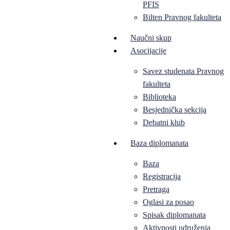
PFIS
Bilten Pravnog fakulteta
Naučni skup
Asocijacije
Savez studenata Pravnog
fakulteta
Biblioteka
Besjednička sekcija
Debatni klub
Baza diplomanata
Baza
Registracija
Pretraga
Oglasi za posao
Spisak diplomanata
Aktivnosti udruženja