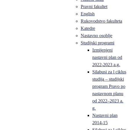
Pravni fakultet
English
Rukovodstvo fakulteta
Katedre
Nastavno osoblje
Studijski programi
Izmijenjeni
nastavni plan od
2022-2023 a.g.
Silabusi za l ciklus
studija – studijski
program Pravo po
nastavnom planu
od 2022–2023 a.
g.
Nastavni plan
2014-15
Silabusi za l ciklus