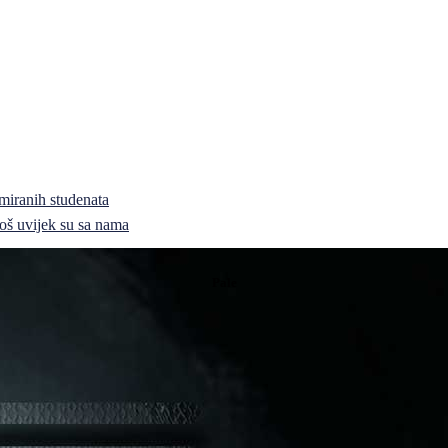
miranih studenata
i još uvijek su sa nama
Pale