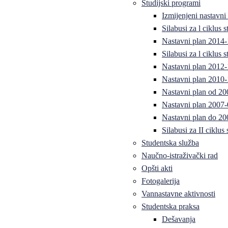
Studijski programi
Izmijenjeni nastavni
Silabusi za l ciklus
Nastavni plan 2014
Silabusi za l ciklus
Nastavni plan 2012
Nastavni plan 2010-
Nastavni plan od 20
Nastavni plan 2007-
Nastavni plan do 20
Silabusi za II ciklus
Studentska služba
Naučno-istraživački rad
Opšti akti
Fotogalerija
Vannastavne aktivnosti
Studentska praksa
Dešavanja