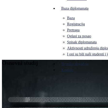
Baza diplomanata
Baza
Registracija
Pretraga
Oglasi za posao
Spisak diplomanata
Aktivnosti udruženja diplo
I oni su bili naši studenti 
Osnovni studij
Hronika događaja
Kontakt