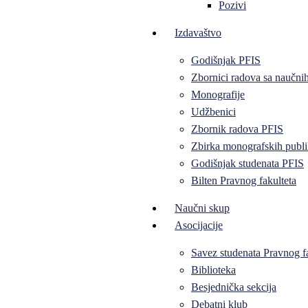
Pozivi
Izdavaštvo
Godišnjak PFIS
Zbornici radova sa naučni
Monografije
Udžbenici
Zbornik radova PFIS
Zbirka monografskih publi
Godišnjak studenata PFIS
Bilten Pravnog fakulteta
Naučni skup
Asocijacije
Savez studenata Pravnog f
Biblioteka
Besjednička sekcija
Debatni klub