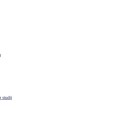
a
 studij