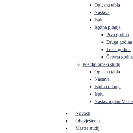
Oglasna tabla
Nastava
Ispiti
Ispitna pitanja
Prva godina
Druga godina
Treća godina
Četvrta godin
Postdiplomski studij
Oglasna tabla
Nastava
Ispitna pitanja
Ispiti
Nastavni plan Master
Novosti
Obavještenja
Master studij