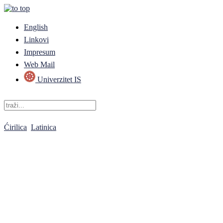
English
Linkovi
Impresum
Web Mail
Univerzitet IS
Ćirilica
Latinica