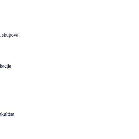
h skupova
kacija
akulteta