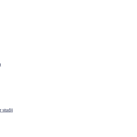
a
 studij