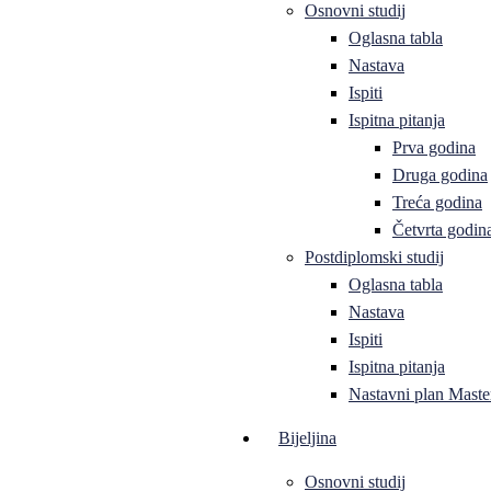
Osnovni studij
Oglasna tabla
Nastava
Ispiti
Ispitna pitanja
Prva godina
Druga godina
Treća godina
Četvrta godin
Postdiplomski studij
Oglasna tabla
Nastava
Ispiti
Ispitna pitanja
Nastavni plan Master
Bijeljina
Osnovni studij