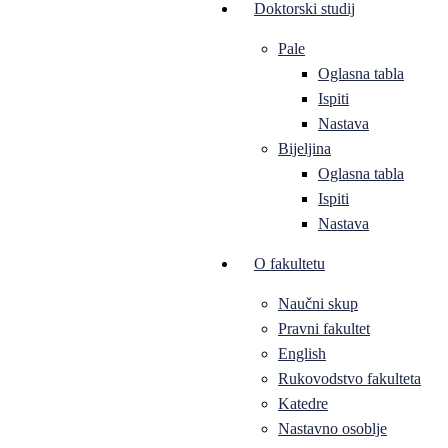
Doktorski studij
Pale
Oglasna tabla
Ispiti
Nastava
Bijeljina
Oglasna tabla
Ispiti
Nastava
O fakultetu
Naučni skup
Pravni fakultet
English
Rukovodstvo fakulteta
Katedre
Nastavno osoblje