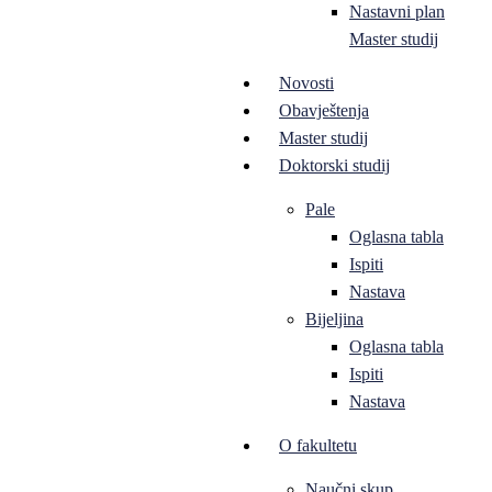
Nastavni plan
Master studij
Novosti
Obavještenja
Master studij
Doktorski studij
Pale
Oglasna tabla
Ispiti
Nastava
Bijeljina
Oglasna tabla
Ispiti
Nastava
O fakultetu
Naučni skup