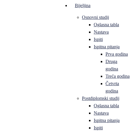
Bijeljina
Osnovni studij
Oglasna tabla
Nastava
Ispiti
Ispitna pitanja
Prva godina
Druga
godina
Treća godina
Četvrta
godina
Postdiplomski studij
Oglasna tabla
Nastava
Ispitna pitanja
Ispiti