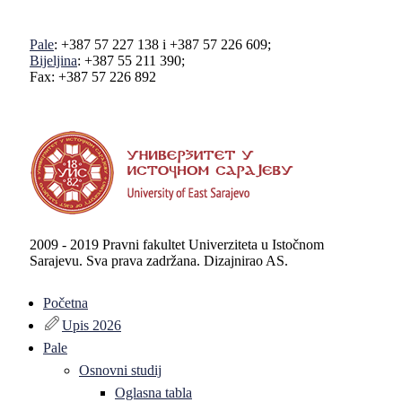
Pale
: +387 57 227 138 i +387 57 226 609;
Bijeljina
: +387 55 211 390;
Fax: +387 57 226 892
2009 - 2019 Pravni fakultet Univerziteta u Istočnom
Sarajevu. Sva prava zadržana. Dizajnirao AS.
Početna
Upis 2026
Pale
Osnovni studij
Oglasna tabla