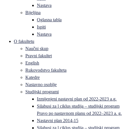
Nastava
Bijeljina
Oglasna tabla
Ispiti
Nastava
O fakultetu
Naučni skup
Pravni fakultet
English
Rukovodstvo fakulteta
Katedre
Nastavno osoblje
Studijski programi
Izmijenjeni nastavni plan od 2022-2023 a.g.
Silabusi za l ciklus studija – studijski program
Pravo po nastavnom planu od 2022–2023 a. g.
Nastavni plan 2014-15
Silabusi za l ciklus studija – studijski program