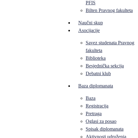
PFIS
Bilten Pravnog fakulteta
Naučni skup
Asocijacije
Savez studenata Pravnog
fakulteta
Biblioteka
Besjednička sekcija
Debatni klub
Baza diplomanata
Baza
Registracija
Pretraga
Oglasi za posao
Spisak diplomanata
Aktivnosti udruženja