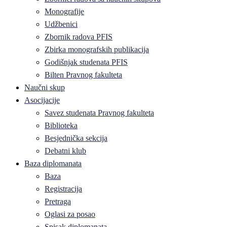
Monografije
Udžbenici
Zbornik radova PFIS
Zbirka monografskih publikacija
Godišnjak studenata PFIS
Bilten Pravnog fakulteta
Naučni skup
Asocijacije
Savez studenata Pravnog fakulteta
Biblioteka
Besjednička sekcija
Debatni klub
Baza diplomanata
Baza
Registracija
Pretraga
Oglasi za posao
Spisak diplomanata