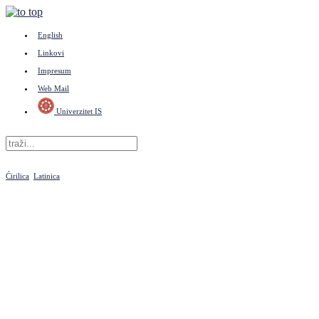
English
Linkovi
Impresum
Web Mail
Univerzitet IS
Ćirilica
Latinica