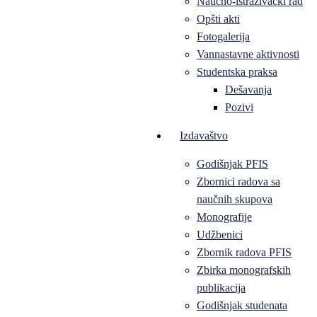
Naučno-istraživački rad
Opšti akti
Fotogalerija
Vannastavne aktivnosti
Studentska praksa
Dešavanja
Pozivi
Izdavaštvo
Godišnjak PFIS
Zbornici radova sa
naučnih skupova
Monografije
Udžbenici
Zbornik radova PFIS
Zbirka monografskih
publikacija
Godišnjak studenata