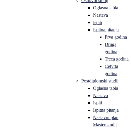
Osnovni studij
Oglasna tabla
Nastava
Ispiti
Ispitna pitanja
Prva godina
Druga
godina
Treća godina
Četvrta
godina
Postdiplomski studij
Oglasna tabla
Nastava
Ispiti
Ispitna pitanja
Nastavni plan
Master studij