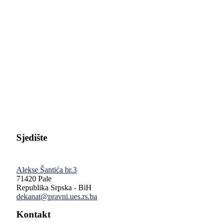
Pravni fakultet Univerziteta u Istočnom Sarajevu
Sjedište
Alekse Šantića br.3
71420 Pale
Republika Srpska - BiH
dekanat@pravni.ues.rs.ba
Kontakt