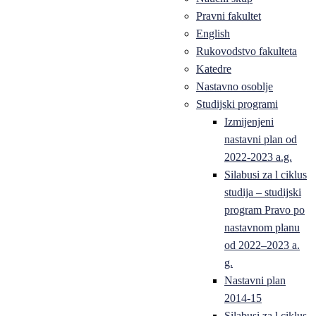
Pravni fakultet
English
Rukovodstvo fakulteta
Katedre
Nastavno osoblje
Studijski programi
Izmijenjeni
nastavni plan od
2022-2023 a.g.
Silabusi za l ciklus
studija – studijski
program Pravo po
nastavnom planu
od 2022–2023 a.
g.
Nastavni plan
2014-15
Silabusi za l ciklus