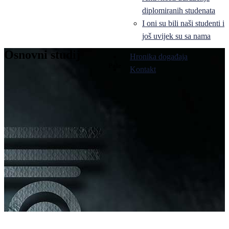
diplomiranih studenata
I oni su bili naši studenti i
još uvijek su sa nama
Osnovni studij
Hronika događaja
Pale
Kontakt