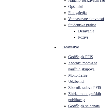
Naučno-istraživački rad
Opšti akti
Fotogalerija
Vannastavne aktivnosti
Studentska praksa
Dešavanja
Pozivi
Izdavaštvo
Godišnjak PFIS
Zbornici radova sa
naučnih skupova
Monografije
Udžbenici
Zbornik radova PFIS
Zbirka monografskih
publikacija
Godišnjak studenata