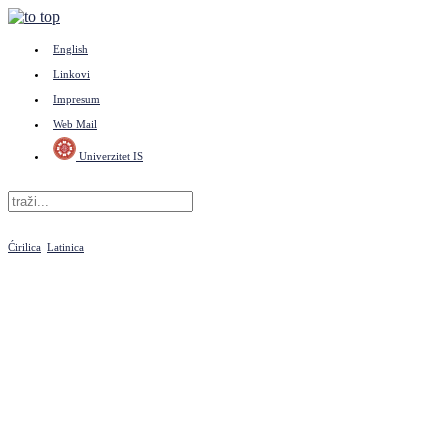
English
Linkovi
Impresum
Web Mail
Univerzitet IS
Ćirilica
Latinica