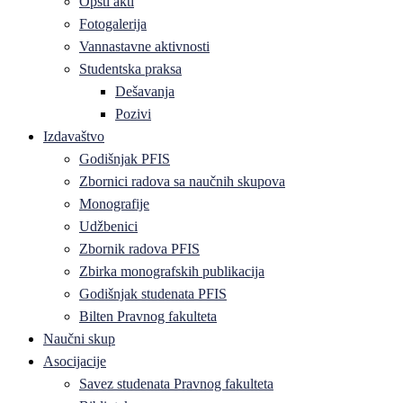
Opšti akti
Fotogalerija
Vannastavne aktivnosti
Studentska praksa
Dešavanja
Pozivi
Izdavaštvo
Godišnjak PFIS
Zbornici radova sa naučnih skupova
Monografije
Udžbenici
Zbornik radova PFIS
Zbirka monografskih publikacija
Godišnjak studenata PFIS
Bilten Pravnog fakulteta
Naučni skup
Asocijacije
Savez studenata Pravnog fakulteta