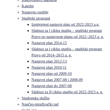
Katedre
Nastavno osoblje
Studijski programi
Izmijenjeni nastavni plan od 2022-2023 a.g.
Silabusi za l ciklus studija – studijski program
Pravo po nastavnom planu od 2022–2023 a. g.
Nastavni plan 2014-15
Silabusi za l ciklus studija – studijski program
Pravo od 2014–2015 a. g.
Nastavni plan 2012-13
Nastavni plan 2010-11
Nastavni plan od 2009-10
Nastavni plan 2007-08 i 2008-09
Nastavni plan do 2007-08
Silabusi za II ciklus studija od 2022-2023 a. g.
Studentska služba
Naučno-istraživački rad