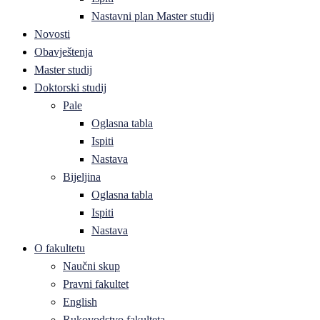
Nastavni plan Master studij
Novosti
Obavještenja
Master studij
Doktorski studij
Pale
Oglasna tabla
Ispiti
Nastava
Bijeljina
Oglasna tabla
Ispiti
Nastava
O fakultetu
Naučni skup
Pravni fakultet
English
Rukovodstvo fakulteta