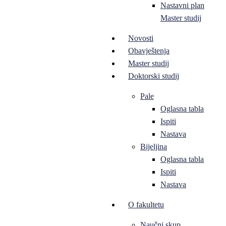
Nastavni plan
Master studij
Novosti
Obavještenja
Master studij
Doktorski studij
Pale
Oglasna tabla
Ispiti
Nastava
Bijeljina
Oglasna tabla
Ispiti
Nastava
O fakultetu
Naučni skup