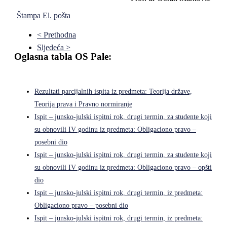
Štampa
El. pošta
< Prethodna
Sljedeća >
Oglasna tabla OS Pale:
Rezultati parcijalnih ispita iz predmeta: Teorija države,
Teorija prava i Pravno normiranje
Ispit – junsko-julski ispitni rok, drugi termin, za studente koji
su obnovili IV godinu iz predmeta: Obligaciono pravo –
posebni dio
Ispit – junsko-julski ispitni rok, drugi termin, za studente koji
su obnovili IV godinu iz predmeta: Obligaciono pravo – opšti
dio
Ispit – junsko-julski ispitni rok, drugi termin, iz predmeta:
Obligaciono pravo – posebni dio
Ispit – junsko-julski ispitni rok, drugi termin, iz predmeta: