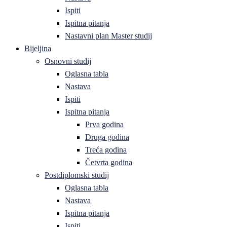
Ispiti
Ispitna pitanja
Nastavni plan Master studij
Bijeljina
Osnovni studij
Oglasna tabla
Nastava
Ispiti
Ispitna pitanja
Prva godina
Druga godina
Treća godina
Četvrta godina
Postdiplomski studij
Oglasna tabla
Nastava
Ispitna pitanja
Ispiti