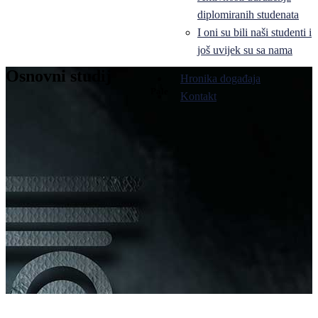
diplomiranih studenata
I oni su bili naši studenti i
još uvijek su sa nama
Osnovni studij
Hronika događaja
Pale
Kontakt