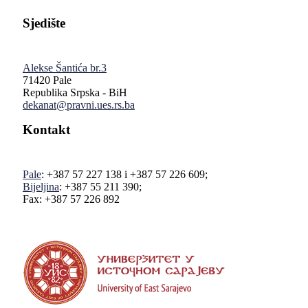
Sjedište
Alekse Šantića br.3
71420 Pale
Republika Srpska - BiH
dekanat@pravni.ues.rs.ba
Kontakt
Pale
: +387 57 227 138 i +387 57 226 609;
Bijeljina
: +387 55 211 390;
Fax: +387 57 226 892