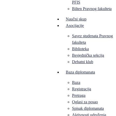
PFIS
Bilten Pravnog fakulteta
Naučni skup
Asocijacije
Savez studenata Pravnog
fakulteta
Biblioteka
Besjednička sekcija
Debatni klub
Baza diplomanata
Baza
Registracija
Pretraga
Oglasi za posao
Spisak diplomanata
Aktivnosti udruženja