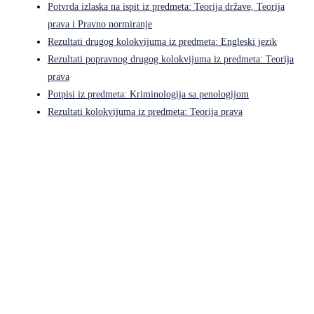
Potvrda izlaska na ispit iz predmeta: Teorija države, Teorija
prava i Pravno normiranje
Rezultati drugog kolokvijuma iz predmeta: Engleski jezik
Rezultati popravnog drugog kolokvijuma iz predmeta: Teorija
prava
Potpisi iz predmeta: Kriminologija sa penologijom
Rezultati kolokvijuma iz predmeta: Teorija prava
Pravni fakultet Univerziteta u Istočnom Sarajevu