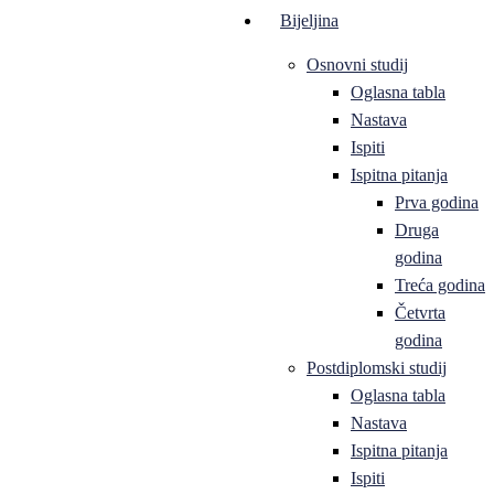
Bijeljina
Osnovni studij
Oglasna tabla
Nastava
Ispiti
Ispitna pitanja
Prva godina
Druga
godina
Treća godina
Četvrta
godina
Postdiplomski studij
Oglasna tabla
Nastava
Ispitna pitanja
Ispiti