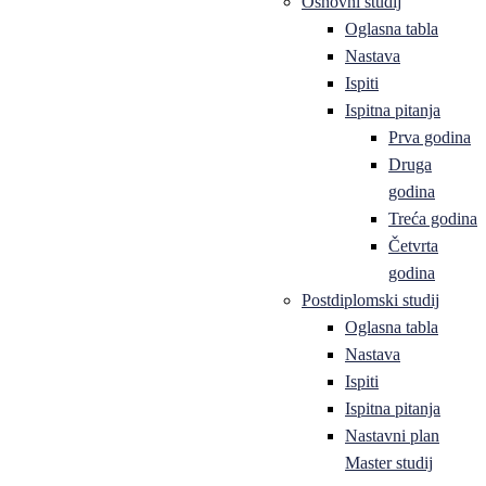
Osnovni studij
Oglasna tabla
Nastava
Ispiti
Ispitna pitanja
Prva godina
Druga
godina
Treća godina
Četvrta
godina
Postdiplomski studij
Oglasna tabla
Nastava
Ispiti
Ispitna pitanja
Nastavni plan
Master studij