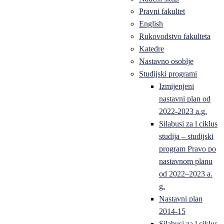
Pravni fakultet
English
Rukovodstvo fakulteta
Katedre
Nastavno osoblje
Studijski programi
Izmijenjeni
nastavni plan od
2022-2023 a.g.
Silabusi za l ciklus
studija – studijski
program Pravo po
nastavnom planu
od 2022–2023 a.
g.
Nastavni plan
2014-15
Silabusi za l ciklus