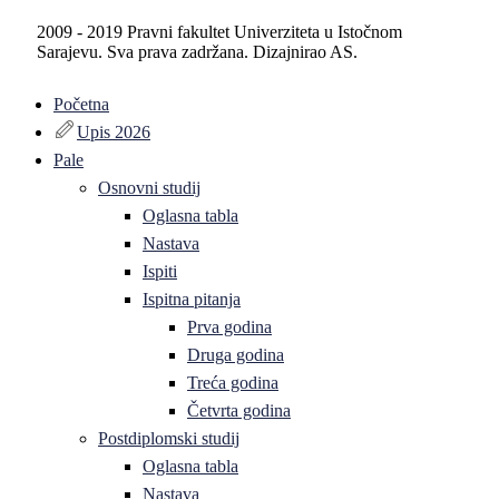
2009 - 2019 Pravni fakultet Univerziteta u Istočnom
Sarajevu. Sva prava zadržana. Dizajnirao AS.
Početna
Upis 2026
Pale
Osnovni studij
Oglasna tabla
Nastava
Ispiti
Ispitna pitanja
Prva godina
Druga godina
Treća godina
Četvrta godina
Postdiplomski studij
Oglasna tabla
Nastava