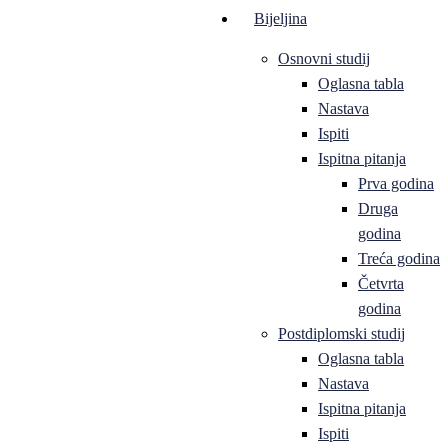
Bijeljina
Osnovni studij
Oglasna tabla
Nastava
Ispiti
Ispitna pitanja
Prva godina
Druga
godina
Treća godina
Četvrta
godina
Postdiplomski studij
Oglasna tabla
Nastava
Ispitna pitanja
Ispiti