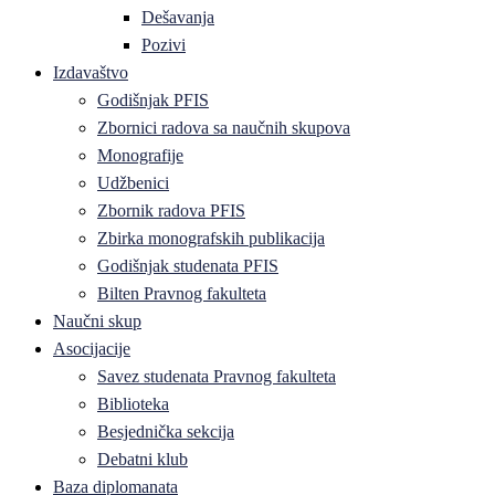
Dešavanja
Pozivi
Izdavaštvo
Godišnjak PFIS
Zbornici radova sa naučnih skupova
Monografije
Udžbenici
Zbornik radova PFIS
Zbirka monografskih publikacija
Godišnjak studenata PFIS
Bilten Pravnog fakulteta
Naučni skup
Asocijacije
Savez studenata Pravnog fakulteta
Biblioteka
Besjednička sekcija
Debatni klub
Baza diplomanata