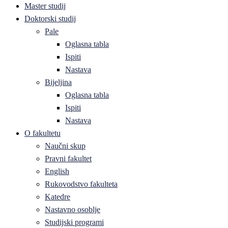
Master studij
Doktorski studij
Pale
Oglasna tabla
Ispiti
Nastava
Bijeljina
Oglasna tabla
Ispiti
Nastava
O fakultetu
Naučni skup
Pravni fakultet
English
Rukovodstvo fakulteta
Katedre
Nastavno osoblje
Studijski programi