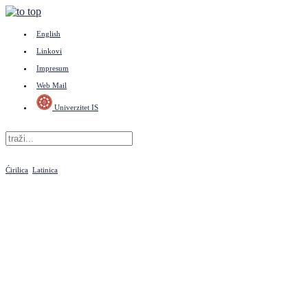
English
Linkovi
Impresum
Web Mail
Univerzitet IS
Ćirilica
Latinica