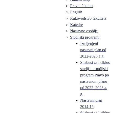
Pravni fakultet
English
Rukovodstvo fakulteta
Katedre
Nastavno osoblje
Studijski programi
Izmijenjeni
nastavni plan od
2022-2023 a.g.
Silabusi za l ciklus
studija – studijski
program Pravo po
nastavnom planu
od 2022–2023 a.
g.
Nastavni plan
2014-15
Silabusi za l ciklus