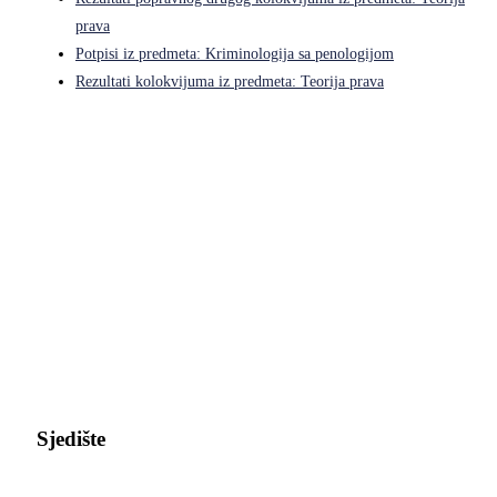
prava
Potpisi iz predmeta: Kriminologija sa penologijom
Rezultati kolokvijuma iz predmeta: Teorija prava
Pravni fakultet Univerziteta u Istočnom Sarajevu
Sjedište