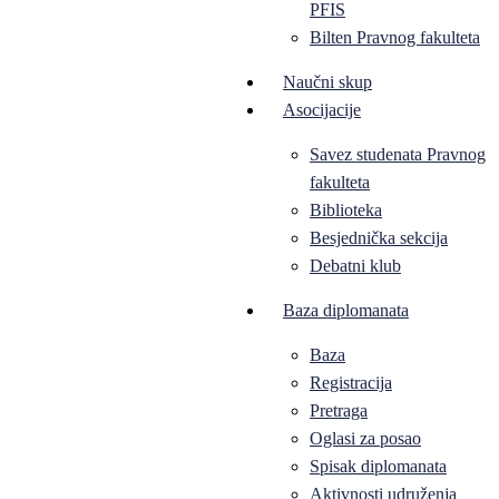
PFIS
Bilten Pravnog fakulteta
Naučni skup
Asocijacije
Savez studenata Pravnog
fakulteta
Biblioteka
Besjednička sekcija
Debatni klub
Baza diplomanata
Baza
Registracija
Pretraga
Oglasi za posao
Spisak diplomanata
Aktivnosti udruženja