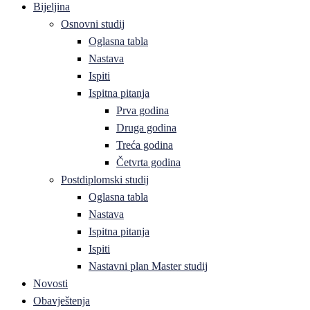
Bijeljina
Osnovni studij
Oglasna tabla
Nastava
Ispiti
Ispitna pitanja
Prva godina
Druga godina
Treća godina
Četvrta godina
Postdiplomski studij
Oglasna tabla
Nastava
Ispitna pitanja
Ispiti
Nastavni plan Master studij
Novosti
Obavještenja