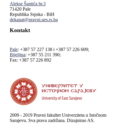
Alekse Šantića br.3
71420 Pale
Republika Srpska - BiH
dekanat@pravni.ues.rs.ba
Kontakt
Pale
: +387 57 227 138 i +387 57 226 609;
Bijeljina
: +387 55 211 390;
Fax: +387 57 226 892
2009 - 2019 Pravni fakultet Univerziteta u Istočnom
Sarajevu. Sva prava zadržana. Dizajnirao AS.