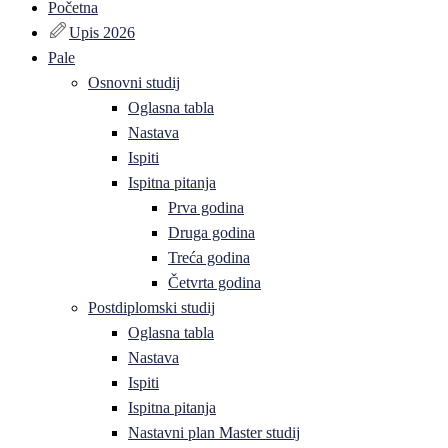
Početna
Upis 2026
Pale
Osnovni studij
Oglasna tabla
Nastava
Ispiti
Ispitna pitanja
Prva godina
Druga godina
Treća godina
Četvrta godina
Postdiplomski studij
Oglasna tabla
Nastava
Ispiti
Ispitna pitanja
Nastavni plan Master studij