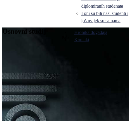
diplomiranih studenata
I oni su bili naši studenti i
još uvijek su sa nama
Osnovni studij
Hronika događaja
Pale
Kontakt