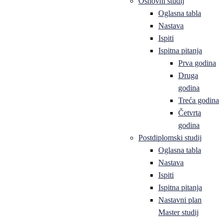
Osnovni studij
Oglasna tabla
Nastava
Ispiti
Ispitna pitanja
Prva godina
Druga
godina
Treća godina
Četvrta
godina
Postdiplomski studij
Oglasna tabla
Nastava
Ispiti
Ispitna pitanja
Nastavni plan
Master studij