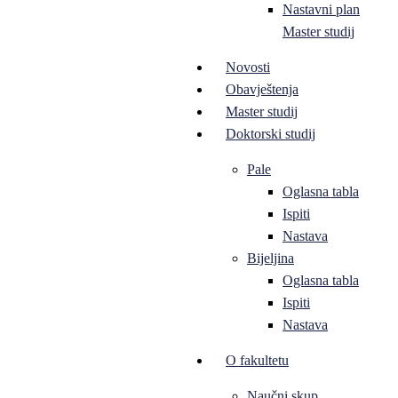
Nastavni plan
Master studij
Novosti
Obavještenja
Master studij
Doktorski studij
Pale
Oglasna tabla
Ispiti
Nastava
Bijeljina
Oglasna tabla
Ispiti
Nastava
O fakultetu
Naučni skup