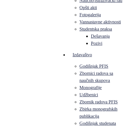
Naučno-istraživački rad
Opšti akti
Fotogalerija
Vannastavne aktivnosti
Studentska praksa
Dešavanja
Pozivi
Izdavaštvo
Godišnjak PFIS
Zbornici radova sa
naučnih skupova
Monografije
Udžbenici
Zbornik radova PFIS
Zbirka monografskih
publikacija
Godišnjak studenata