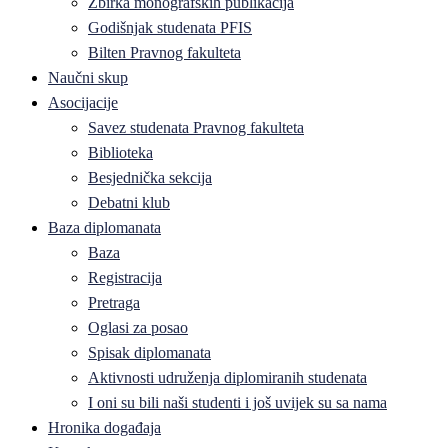
Zbirka monografskih publikacija
Godišnjak studenata PFIS
Bilten Pravnog fakulteta
Naučni skup
Asocijacije
Savez studenata Pravnog fakulteta
Biblioteka
Besjednička sekcija
Debatni klub
Baza diplomanata
Baza
Registracija
Pretraga
Oglasi za posao
Spisak diplomanata
Aktivnosti udruženja diplomiranih studenata
I oni su bili naši studenti i još uvijek su sa nama
Hronika događaja