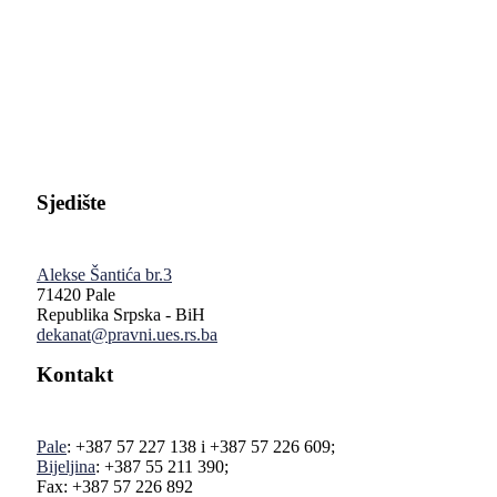
Pravni fakultet Univerziteta u Istočnom Sarajevu
Sjedište
Alekse Šantića br.3
71420 Pale
Republika Srpska - BiH
dekanat@pravni.ues.rs.ba
Kontakt
Pale
: +387 57 227 138 i +387 57 226 609;
Bijeljina
: +387 55 211 390;
Fax: +387 57 226 892