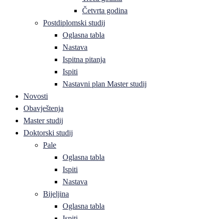
Četvrta godina
Postdiplomski studij
Oglasna tabla
Nastava
Ispitna pitanja
Ispiti
Nastavni plan Master studij
Novosti
Obavještenja
Master studij
Doktorski studij
Pale
Oglasna tabla
Ispiti
Nastava
Bijeljina
Oglasna tabla
Ispiti