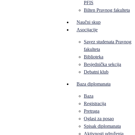
PFIS
Bilten Pravnog fakulteta
Naučni skup
Asocijacije
Savez studenata Pravnog
fakulteta
Biblioteka
Besjednička sekcija
Debatni klub
Baza diplomanata
Baza
Registracija
Pretraga
Oglasi za posao
Spisak diplomanata
Aktivnosti udruženja