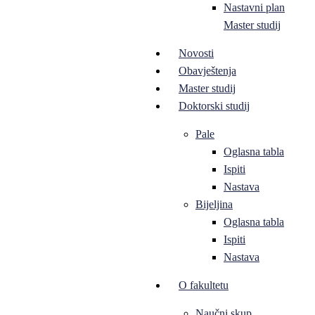
Nastavni plan
Master studij
Novosti
Obavještenja
Master studij
Doktorski studij
Pale
Oglasna tabla
Ispiti
Nastava
Bijeljina
Oglasna tabla
Ispiti
Nastava
O fakultetu
Naučni skup