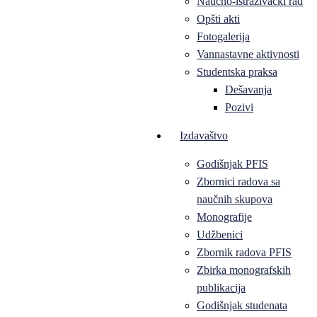
Naučno-istraživački rad
Opšti akti
Fotogalerija
Vannastavne aktivnosti
Studentska praksa
Dešavanja
Pozivi
Izdavaštvo
Godišnjak PFIS
Zbornici radova sa
naučnih skupova
Monografije
Udžbenici
Zbornik radova PFIS
Zbirka monografskih
publikacija
Godišnjak studenata