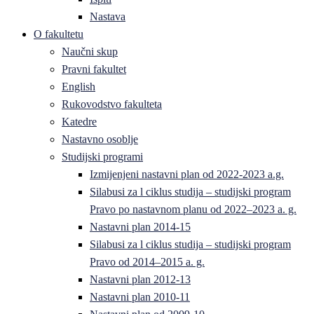
Nastava
O fakultetu
Naučni skup
Pravni fakultet
English
Rukovodstvo fakulteta
Katedre
Nastavno osoblje
Studijski programi
Izmijenjeni nastavni plan od 2022-2023 a.g.
Silabusi za l ciklus studija – studijski program
Pravo po nastavnom planu od 2022–2023 a. g.
Nastavni plan 2014-15
Silabusi za l ciklus studija – studijski program
Pravo od 2014–2015 a. g.
Nastavni plan 2012-13
Nastavni plan 2010-11