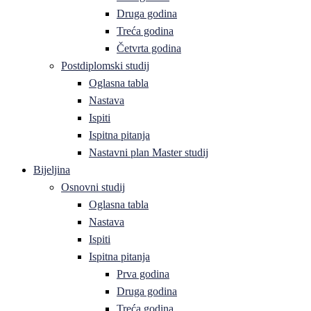
Druga godina
Treća godina
Četvrta godina
Postdiplomski studij
Oglasna tabla
Nastava
Ispiti
Ispitna pitanja
Nastavni plan Master studij
Bijeljina
Osnovni studij
Oglasna tabla
Nastava
Ispiti
Ispitna pitanja
Prva godina
Druga godina
Treća godina