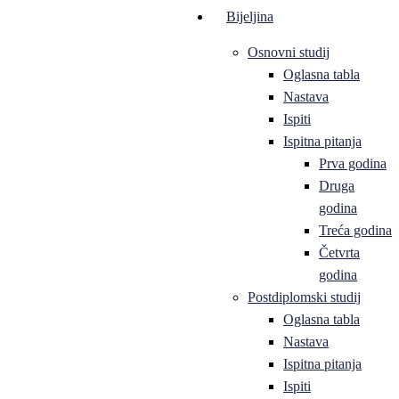
Bijeljina
Osnovni studij
Oglasna tabla
Nastava
Ispiti
Ispitna pitanja
Prva godina
Druga
godina
Treća godina
Četvrta
godina
Postdiplomski studij
Oglasna tabla
Nastava
Ispitna pitanja
Ispiti