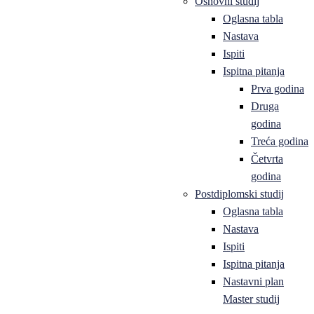
Osnovni studij
Oglasna tabla
Nastava
Ispiti
Ispitna pitanja
Prva godina
Druga
godina
Treća godina
Četvrta
godina
Postdiplomski studij
Oglasna tabla
Nastava
Ispiti
Ispitna pitanja
Nastavni plan
Master studij