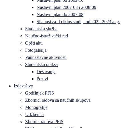
Nastavni plan od 2009-10
Nastavni plan 2007-08 i 2008-09
Nastavni plan do 2007-08
Silabusi za II ciklus studija od 2022-2023 a. g.
Studentska služba
Naučno-istraživački rad
Opšti akti
Fotogalerija
Vannastavne aktivnosti
Studentska praksa
Dešavanja
Pozivi
Izdavaštvo
Godišnjak PFIS
Zbornici radova sa naučnih skupova
Monografije
Udžbenici
Zbornik radova PFIS