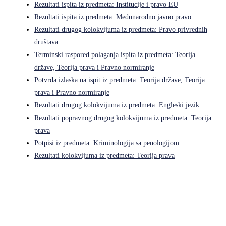
Rezultati ispita iz predmeta: Institucije i pravo EU
Rezultati ispita iz predmeta: Međunarodno javno pravo
Rezultati drugog kolokvijuma iz predmeta: Pravo privrednih
društava
Terminski raspored polaganja ispita iz predmeta: Teorija
države, Teorija prava i Pravno normiranje
Potvrda izlaska na ispit iz predmeta: Teorija države, Teorija
prava i Pravno normiranje
Rezultati drugog kolokvijuma iz predmeta: Engleski jezik
Rezultati popravnog drugog kolokvijuma iz predmeta: Teorija
prava
Potpisi iz predmeta: Kriminologija sa penologijom
Rezultati kolokvijuma iz predmeta: Teorija prava