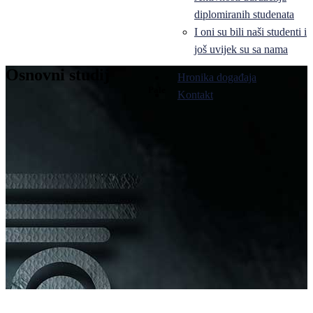
diplomiranih studenata
I oni su bili naši studenti i
još uvijek su sa nama
Osnovni studij
Hronika događaja
Pale
Kontakt