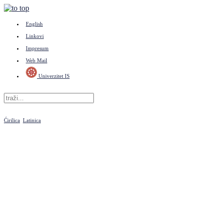
English
Linkovi
Impresum
Web Mail
Univerzitet IS
Ćirilica
Latinica