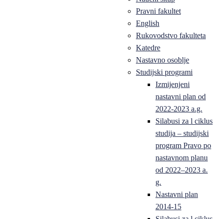
Pravni fakultet
English
Rukovodstvo fakulteta
Katedre
Nastavno osoblje
Studijski programi
Izmijenjeni
nastavni plan od
2022-2023 a.g.
Silabusi za l ciklus
studija – studijski
program Pravo po
nastavnom planu
od 2022–2023 a.
g.
Nastavni plan
2014-15
Silabusi za l ciklus