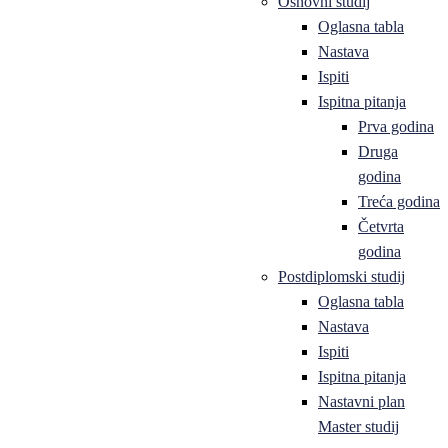
Osnovni studij
Oglasna tabla
Nastava
Ispiti
Ispitna pitanja
Prva godina
Druga
godina
Treća godina
Četvrta
godina
Postdiplomski studij
Oglasna tabla
Nastava
Ispiti
Ispitna pitanja
Nastavni plan
Master studij