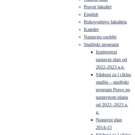
Pravni fakultet
English
Rukovodstvo fakulteta
Katedre
Nastavno osoblje
Studijski programi
Izmijenjeni
nastavni plan od
2022-2023 a.g.
Silabusi za l ciklus
studija – studijski
program Pravo po
nastavnom planu
od 2022–2023 a.
g.
Nastavni plan
2014-15
Silabusi za l ciklus