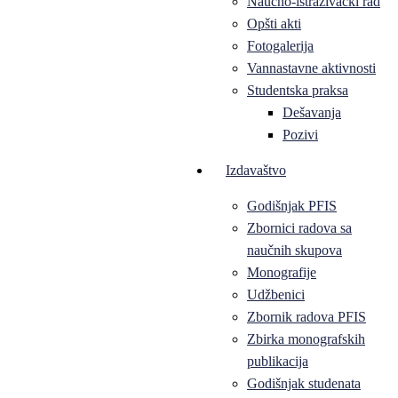
Naučno-istraživački rad
Opšti akti
Fotogalerija
Vannastavne aktivnosti
Studentska praksa
Dešavanja
Pozivi
Izdavaštvo
Godišnjak PFIS
Zbornici radova sa
naučnih skupova
Monografije
Udžbenici
Zbornik radova PFIS
Zbirka monografskih
publikacija
Godišnjak studenata