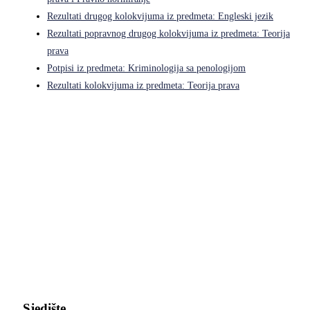
Rezultati drugog kolokvijuma iz predmeta: Engleski jezik
Rezultati popravnog drugog kolokvijuma iz predmeta: Teorija
prava
Potpisi iz predmeta: Kriminologija sa penologijom
Rezultati kolokvijuma iz predmeta: Teorija prava
Pravni fakultet Univerziteta u Istočnom Sarajevu
Sjedište