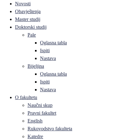
Novosti
Obavještenja
Master studij
Doktorski studij
Pale
Oglasna tabla
Ispiti
Nastava
Bijeljina
Oglasna tabla
Ispiti
Nastava
O fakultetu
Naučni skup
Pravni fakultet
English
Rukovodstvo fakulteta
Katedre