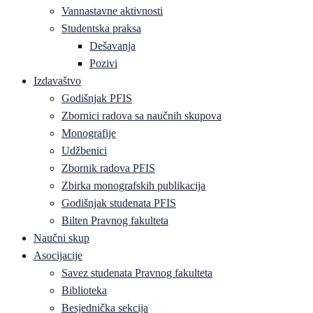
Vannastavne aktivnosti
Studentska praksa
Dešavanja
Pozivi
Izdavaštvo
Godišnjak PFIS
Zbornici radova sa naučnih skupova
Monografije
Udžbenici
Zbornik radova PFIS
Zbirka monografskih publikacija
Godišnjak studenata PFIS
Bilten Pravnog fakulteta
Naučni skup
Asocijacije
Savez studenata Pravnog fakulteta
Biblioteka
Besjednička sekcija