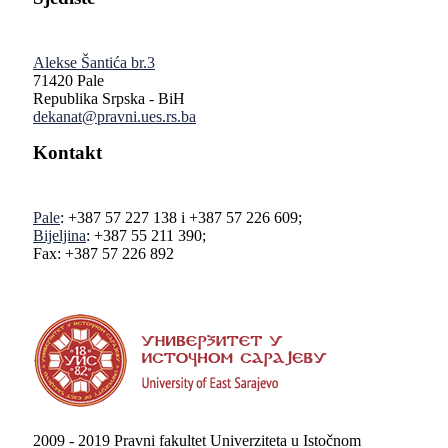
Alekse Šantića br.3
71420 Pale
Republika Srpska - BiH
dekanat@pravni.ues.rs.ba
Kontakt
Pale
: +387 57 227 138 i +387 57 226 609;
Bijeljina
: +387 55 211 390;
Fax: +387 57 226 892
2009 - 2019 Pravni fakultet Univerziteta u Istočnom