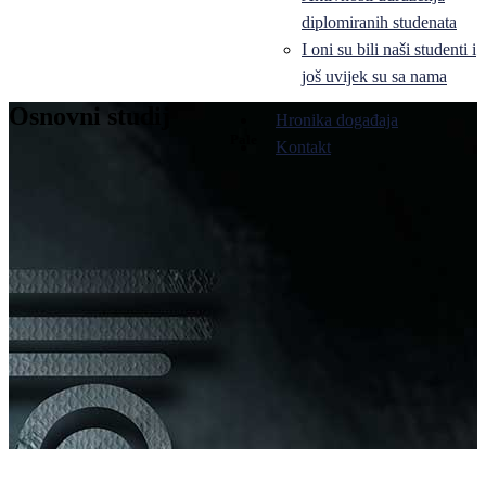
diplomiranih studenata
I oni su bili naši studenti i
još uvijek su sa nama
Osnovni studij
Hronika događaja
Pale
Kontakt