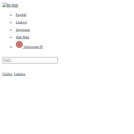
English
Linkovi
Impresum
Web Mail
Univerzitet IS
Ćirilica
Latinica