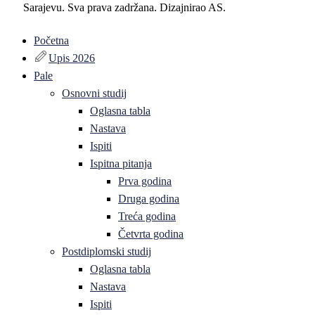
Sarajevu. Sva prava zadržana. Dizajnirao AS.
Početna
Upis 2026
Pale
Osnovni studij
Oglasna tabla
Nastava
Ispiti
Ispitna pitanja
Prva godina
Druga godina
Treća godina
Četvrta godina
Postdiplomski studij
Oglasna tabla
Nastava
Ispiti