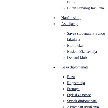
PFIS
Bilten Pravnog fakulteta
Naučni skup
Asocijacije
Savez studenata Pravnog
fakulteta
Biblioteka
Besjednička sekcija
Debatni klub
Baza diplomanata
Baza
Registracija
Pretraga
Oglasi za posao
Spisak diplomanata
Aktivnosti udruženja