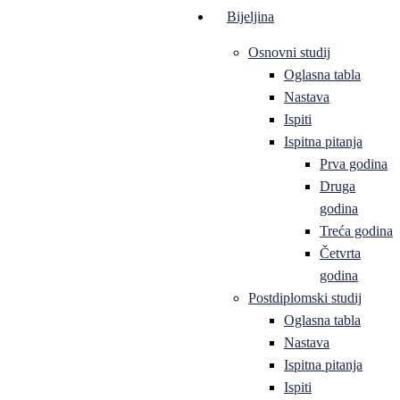
Bijeljina
Osnovni studij
Oglasna tabla
Nastava
Ispiti
Ispitna pitanja
Prva godina
Druga
godina
Treća godina
Četvrta
godina
Postdiplomski studij
Oglasna tabla
Nastava
Ispitna pitanja
Ispiti