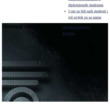
diplomiranih studenata
I oni su bili naši studenti i
još uvijek su sa nama
Osnovni studij
Hronika događaja
Pale
Kontakt