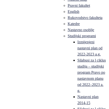
Pravni fakultet
English
Rukovodstvo fakulteta
Katedre
Nastavno osoblje
Studijski programi
Izmijenjeni
nastavni plan od
2022-2023 a.g.
Silabusi za l ciklus
studija – studijski
program Pravo po
nastavnom planu
od 2022–2023 a.
g.
Nastavni plan
2014-15
Silabusi za l ciklus