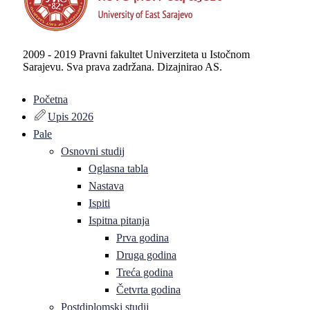
2009 - 2019 Pravni fakultet Univerziteta u Istočnom
Sarajevu. Sva prava zadržana. Dizajnirao AS.
Početna
Upis 2026
Pale
Osnovni studij
Oglasna tabla
Nastava
Ispiti
Ispitna pitanja
Prva godina
Druga godina
Treća godina
Četvrta godina
Postdiplomski studij