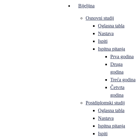
Bijeljina
Osnovni studij
Oglasna tabla
Nastava
Ispiti
Ispitna pitanja
Prva godina
Druga
godina
Treća godina
Četvrta
godina
Postdiplomski studij
Oglasna tabla
Nastava
Ispitna pitanja
Ispiti