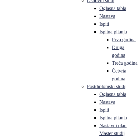
Osnovni studij
Oglasna tabla
Nastava
Ispiti
Ispitna pitanja
Prva godina
Druga
godina
Treća godina
Četvrta
godina
Postdiplomski studij
Oglasna tabla
Nastava
Ispiti
Ispitna pitanja
Nastavni plan
Master studij