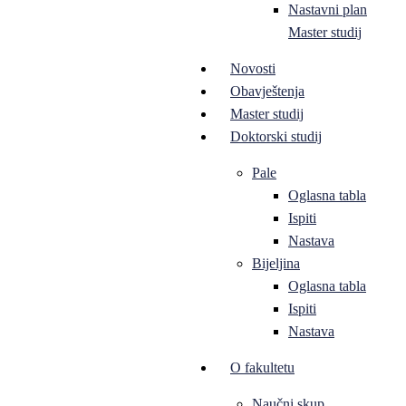
Nastavni plan
Master studij
Novosti
Obavještenja
Master studij
Doktorski studij
Pale
Oglasna tabla
Ispiti
Nastava
Bijeljina
Oglasna tabla
Ispiti
Nastava
O fakultetu
Naučni skup