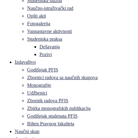
Studentska služba
Naučno-istraživački rad
Opšti akti
Fotogalerija
Vannastavne aktivnosti
Studentska praksa
Dešavanja
Pozivi
Izdavaštvo
Godišnjak PFIS
Zbornici radova sa naučnih skupova
Monografije
Udžbenici
Zbornik radova PFIS
Zbirka monografskih publikacija
Godišnjak studenata PFIS
Bilten Pravnog fakulteta
Naučni skup