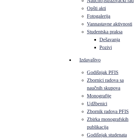
Naučno-istraživački rad
Opšti akti
Fotogalerija
Vannastavne aktivnosti
Studentska praksa
Dešavanja
Pozivi
Izdavaštvo
Godišnjak PFIS
Zbornici radova sa
naučnih skupova
Monografije
Udžbenici
Zbornik radova PFIS
Zbirka monografskih
publikacija
Godišnjak studenata