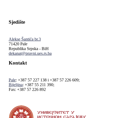
Sjedište
Alekse Šantića br.3
71420 Pale
Republika Srpska - BiH
dekanat@pravni.ues.rs.ba
Kontakt
Pale
: +387 57 227 138 i +387 57 226 609;
Bijeljina
: +387 55 211 390;
Fax: +387 57 226 892