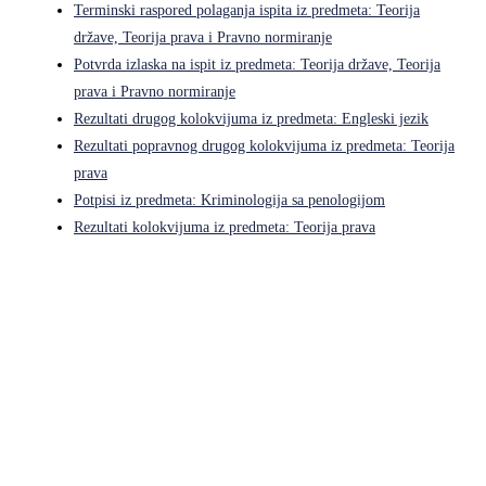
Terminski raspored polaganja ispita iz predmeta: Teorija
države, Teorija prava i Pravno normiranje
Potvrda izlaska na ispit iz predmeta: Teorija države, Teorija
prava i Pravno normiranje
Rezultati drugog kolokvijuma iz predmeta: Engleski jezik
Rezultati popravnog drugog kolokvijuma iz predmeta: Teorija
prava
Potpisi iz predmeta: Kriminologija sa penologijom
Rezultati kolokvijuma iz predmeta: Teorija prava
Pravni fakultet Univerziteta u Istočnom Sarajevu