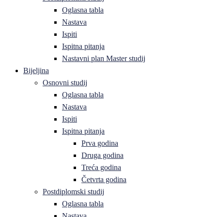
Oglasna tabla
Nastava
Ispiti
Ispitna pitanja
Nastavni plan Master studij
Bijeljina
Osnovni studij
Oglasna tabla
Nastava
Ispiti
Ispitna pitanja
Prva godina
Druga godina
Treća godina
Četvrta godina
Postdiplomski studij
Oglasna tabla
Nastava