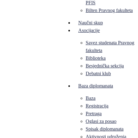
PFIS
Bilten Pravnog fakulteta
Naučni skup
Asocijacije
Savez studenata Pravnog
fakulteta
Biblioteka
Besjednička sekcija
Debatni klub
Baza diplomanata
Baza
Registracija
Pretraga
Oglasi za posao
Spisak diplomanata
Aktivnosti udruženja