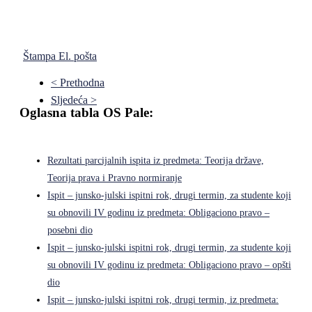
Štampa
El. pošta
< Prethodna
Sljedeća >
Oglasna tabla OS Pale:
Rezultati parcijalnih ispita iz predmeta: Teorija države,
Teorija prava i Pravno normiranje
Ispit – junsko-julski ispitni rok, drugi termin, za studente koji
su obnovili IV godinu iz predmeta: Obligaciono pravo –
posebni dio
Ispit – junsko-julski ispitni rok, drugi termin, za studente koji
su obnovili IV godinu iz predmeta: Obligaciono pravo – opšti
dio
Ispit – junsko-julski ispitni rok, drugi termin, iz predmeta: