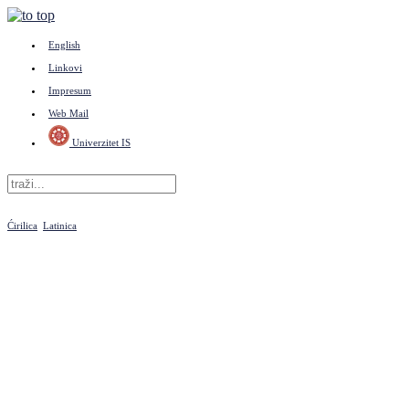
English
Linkovi
Impresum
Web Mail
Univerzitet IS
Ćirilica
Latinica