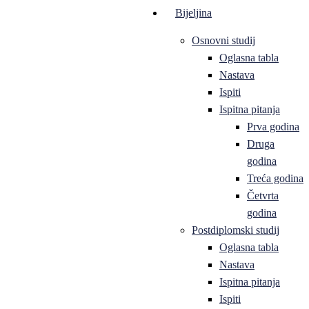
Bijeljina
Osnovni studij
Oglasna tabla
Nastava
Ispiti
Ispitna pitanja
Prva godina
Druga
godina
Treća godina
Četvrta
godina
Postdiplomski studij
Oglasna tabla
Nastava
Ispitna pitanja
Ispiti