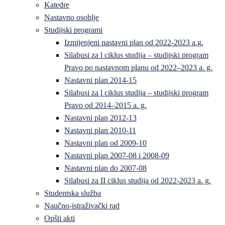
Katedre
Nastavno osoblje
Studijski programi
Izmijenjeni nastavni plan od 2022-2023 a.g.
Silabusi za l ciklus studija – studijski program
Pravo po nastavnom planu od 2022–2023 a. g.
Nastavni plan 2014-15
Silabusi za l ciklus studija – studijski program
Pravo od 2014–2015 a. g.
Nastavni plan 2012-13
Nastavni plan 2010-11
Nastavni plan od 2009-10
Nastavni plan 2007-08 i 2008-09
Nastavni plan do 2007-08
Silabusi za II ciklus studija od 2022-2023 a. g.
Studentska služba
Naučno-istraživački rad
Opšti akti