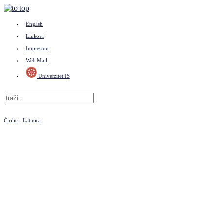
English
Linkovi
Impresum
Web Mail
Univerzitet IS
Ćirilica
Latinica