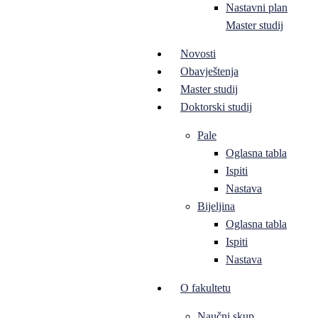
Nastavni plan
Master studij
Novosti
Obavještenja
Master studij
Doktorski studij
Pale
Oglasna tabla
Ispiti
Nastava
Bijeljina
Oglasna tabla
Ispiti
Nastava
O fakultetu
Naučni skup