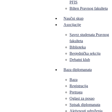
PFIS
Bilten Pravnog fakulteta
Naučni skup
Asocijacije
Savez studenata Pravnog
fakulteta
Biblioteka
Besjednička sekcija
Debatni klub
Baza diplomanata
Baza
Registracija
Pretraga
Oglasi za posao
Spisak diplomanata
Aktivnosti udruženja