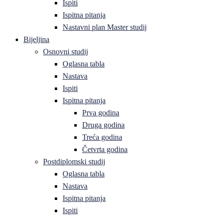
Ispiti
Ispitna pitanja
Nastavni plan Master studij
Bijeljina
Osnovni studij
Oglasna tabla
Nastava
Ispiti
Ispitna pitanja
Prva godina
Druga godina
Treća godina
Četvrta godina
Postdiplomski studij
Oglasna tabla
Nastava
Ispitna pitanja
Ispiti