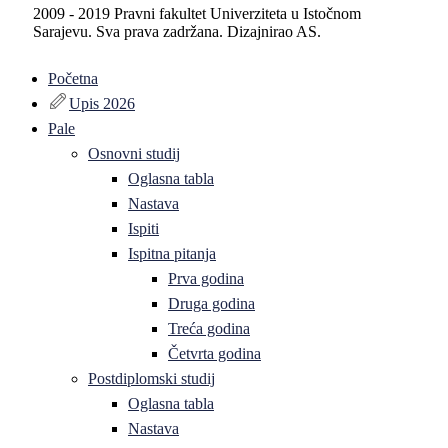
2009 - 2019 Pravni fakultet Univerziteta u Istočnom
Sarajevu. Sva prava zadržana. Dizajnirao AS.
Početna
Upis 2026
Pale
Osnovni studij
Oglasna tabla
Nastava
Ispiti
Ispitna pitanja
Prva godina
Druga godina
Treća godina
Četvrta godina
Postdiplomski studij
Oglasna tabla
Nastava