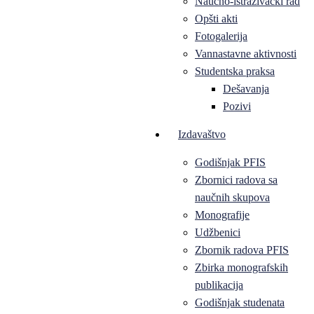
Naučno-istraživački rad
Opšti akti
Fotogalerija
Vannastavne aktivnosti
Studentska praksa
Dešavanja
Pozivi
Izdavaštvo
Godišnjak PFIS
Zbornici radova sa
naučnih skupova
Monografije
Udžbenici
Zbornik radova PFIS
Zbirka monografskih
publikacija
Godišnjak studenata