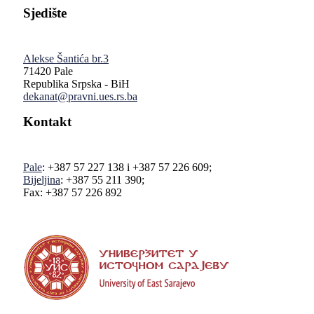
Sjedište
Alekse Šantića br.3
71420 Pale
Republika Srpska - BiH
dekanat@pravni.ues.rs.ba
Kontakt
Pale
: +387 57 227 138 i +387 57 226 609;
Bijeljina
: +387 55 211 390;
Fax: +387 57 226 892