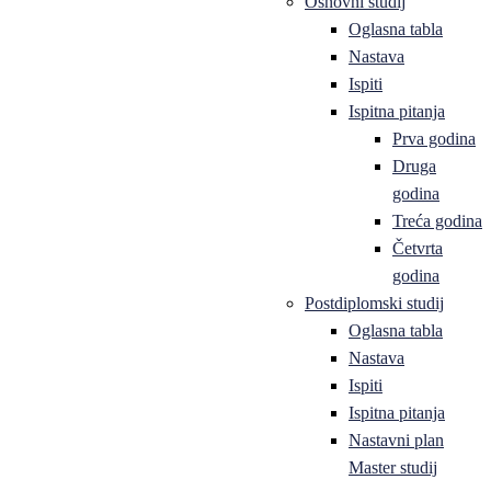
Osnovni studij
Oglasna tabla
Nastava
Ispiti
Ispitna pitanja
Prva godina
Druga
godina
Treća godina
Četvrta
godina
Postdiplomski studij
Oglasna tabla
Nastava
Ispiti
Ispitna pitanja
Nastavni plan
Master studij