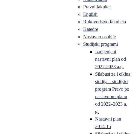
Pravni fakultet
English
Rukovodstvo fakulteta
Katedre
Nastavno osoblje
Studijski programi
Izmijenjeni
nastavni plan od
2022-2023 a.g.
Silabusi za l ciklus
studija – studijski
program Pravo po
nastavnom planu
od 2022–2023 a.
g.
Nastavni plan
2014-15
Silabusi za l ciklus