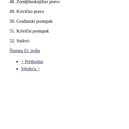
48. Zemlјišnoknjižno pravo
49. Krivično pravo
50. Građanski postupak
51. Krivični postupak
52. Sudovi
Štampa
El. pošta
< Prethodna
Sljedeća >
Pravni fakultet Univerziteta u Istočnom Sarajevu