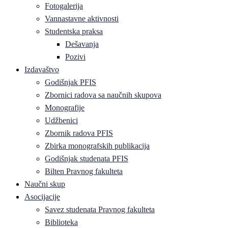
Fotogalerija
Vannastavne aktivnosti
Studentska praksa
Dešavanja
Pozivi
Izdavaštvo
Godišnjak PFIS
Zbornici radova sa naučnih skupova
Monografije
Udžbenici
Zbornik radova PFIS
Zbirka monografskih publikacija
Godišnjak studenata PFIS
Bilten Pravnog fakulteta
Naučni skup
Asocijacije
Savez studenata Pravnog fakulteta
Biblioteka