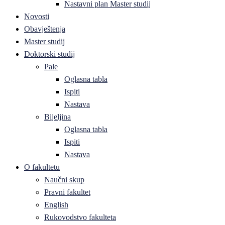
Nastavni plan Master studij
Novosti
Obavještenja
Master studij
Doktorski studij
Pale
Oglasna tabla
Ispiti
Nastava
Bijeljina
Oglasna tabla
Ispiti
Nastava
O fakultetu
Naučni skup
Pravni fakultet
English
Rukovodstvo fakulteta