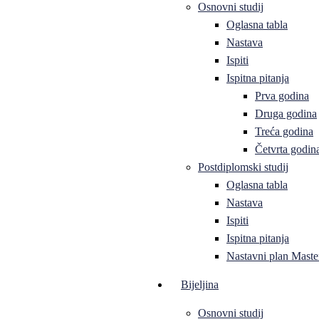
Osnovni studij
Oglasna tabla
Nastava
Ispiti
Ispitna pitanja
Prva godina
Druga godina
Treća godina
Četvrta godin
Postdiplomski studij
Oglasna tabla
Nastava
Ispiti
Ispitna pitanja
Nastavni plan Master
Bijeljina
Osnovni studij