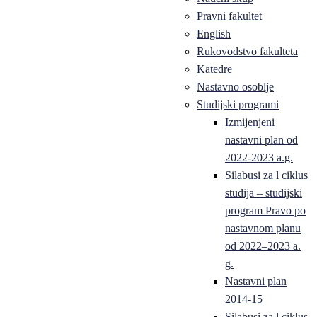
Pravni fakultet
English
Rukovodstvo fakulteta
Katedre
Nastavno osoblje
Studijski programi
Izmijenjeni
nastavni plan od
2022-2023 a.g.
Silabusi za l ciklus
studija – studijski
program Pravo po
nastavnom planu
od 2022–2023 a.
g.
Nastavni plan
2014-15
Silabusi za l ciklus