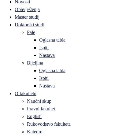
Novosti
Obavještenja
Master studij
Doktorski studij
Pale
Oglasna tabla
Ispiti
Nastava
Bijeljina
Oglasna tabla
Ispiti
Nastava
O fakultetu
Naučni skup
Pravni fakultet
English
Rukovodstvo fakulteta
Katedre