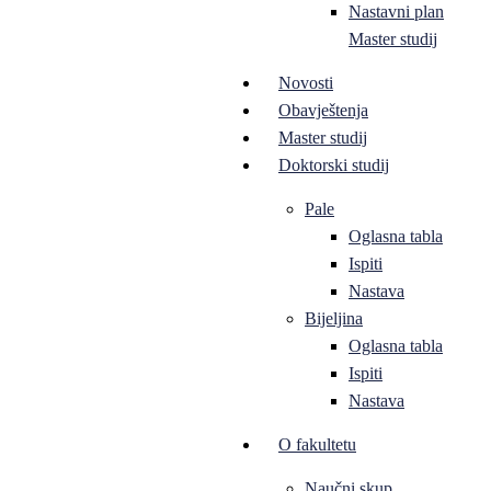
Nastavni plan
Master studij
Novosti
Obavještenja
Master studij
Doktorski studij
Pale
Oglasna tabla
Ispiti
Nastava
Bijeljina
Oglasna tabla
Ispiti
Nastava
O fakultetu
Naučni skup