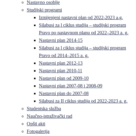
Nastavno osoblje
Studijski programi
Izmijenjeni nastavni plan od 2022-2023 a.g.
Silabusi za l ciklus studija – studijski program
Pravo po nastavnom planu od 2022–2023 a. g.
Nastavni plan 2014-15
Silabusi za l ciklus studija – studijski program
Pravo od 2014–2015 a. g.
Nastavni plan 2012-13
Nastavni plan 2010-11
Nastavni plan od 2009-10
Nastavni plan 2007-08 i 2008-09
Nastavni plan do 2007-08
Silabusi za II ciklus studija od 2022-2023 a. g.
Studentska služba
Naučno-istraživački rad
Opšti akti
Fotogalerija