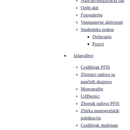
Naučno-istraživački rad
Opšti akti
Fotogalerija
Vannastavne aktivnosti
Studentska praksa
Dešavanja
Pozivi
Izdavaštvo
Godišnjak PFIS
Zbornici radova sa
naučnih skupova
Monografije
Udžbenici
Zbornik radova PFIS
Zbirka monografskih
publikacija
Godišnjak studenata