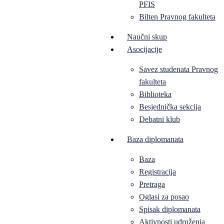
PFIS
Bilten Pravnog fakulteta
Naučni skup
Asocijacije
Savez studenata Pravnog
fakulteta
Biblioteka
Besjednička sekcija
Debatni klub
Baza diplomanata
Baza
Registracija
Pretraga
Oglasi za posao
Spisak diplomanata
Aktivnosti udruženja