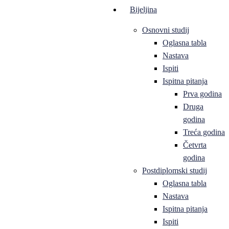
Bijeljina
Osnovni studij
Oglasna tabla
Nastava
Ispiti
Ispitna pitanja
Prva godina
Druga
godina
Treća godina
Četvrta
godina
Postdiplomski studij
Oglasna tabla
Nastava
Ispitna pitanja
Ispiti