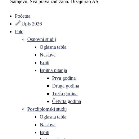
Sarajevu. Sva prava zadržana. Dizajnirao AS.
Početna
Upis 2026
Pale
Osnovni studij
Oglasna tabla
Nastava
Ispiti
Ispitna pitanja
Prva godina
Druga godina
Treća godina
Četvrta godina
Postdiplomski studij
Oglasna tabla
Nastava
Ispiti