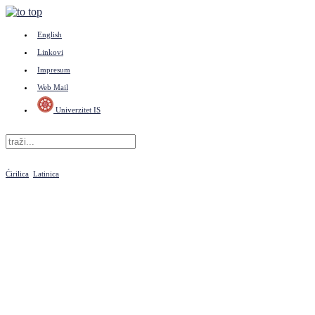
English
Linkovi
Impresum
Web Mail
Univerzitet IS
Ćirilica
Latinica