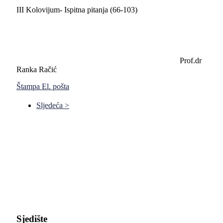
III Kolovijum- Ispitna pitanja (66-103)
Prof.dr
Ranka Račić
Štampa
El. pošta
Sljedeća >
Pravni fakultet Univerziteta u Istočnom Sarajevu
Sjedište