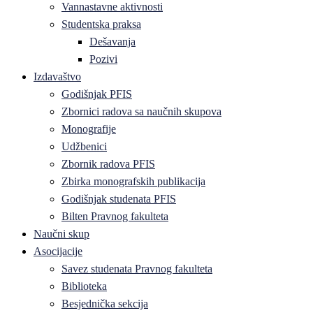
Vannastavne aktivnosti
Studentska praksa
Dešavanja
Pozivi
Izdavaštvo
Godišnjak PFIS
Zbornici radova sa naučnih skupova
Monografije
Udžbenici
Zbornik radova PFIS
Zbirka monografskih publikacija
Godišnjak studenata PFIS
Bilten Pravnog fakulteta
Naučni skup
Asocijacije
Savez studenata Pravnog fakulteta
Biblioteka
Besjednička sekcija