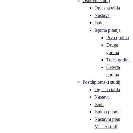
Osnovni studij
Oglasna tabla
Nastava
Ispiti
Ispitna pitanja
Prva godina
Druga
godina
Treća godina
Četvrta
godina
Postdiplomski studij
Oglasna tabla
Nastava
Ispiti
Ispitna pitanja
Nastavni plan
Master studij