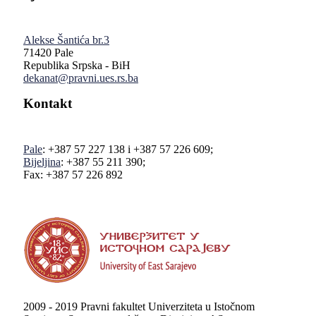
Alekse Šantića br.3
71420 Pale
Republika Srpska - BiH
dekanat@pravni.ues.rs.ba
Kontakt
Pale
: +387 57 227 138 i +387 57 226 609;
Bijeljina
: +387 55 211 390;
Fax: +387 57 226 892
2009 - 2019 Pravni fakultet Univerziteta u Istočnom