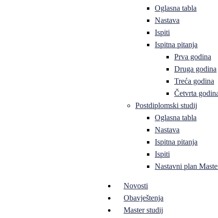
Oglasna tabla
Nastava
Ispiti
Ispitna pitanja
Prva godina
Druga godina
Treća godina
Četvrta godin
Postdiplomski studij
Oglasna tabla
Nastava
Ispitna pitanja
Ispiti
Nastavni plan Master
Novosti
Obavještenja
Master studij