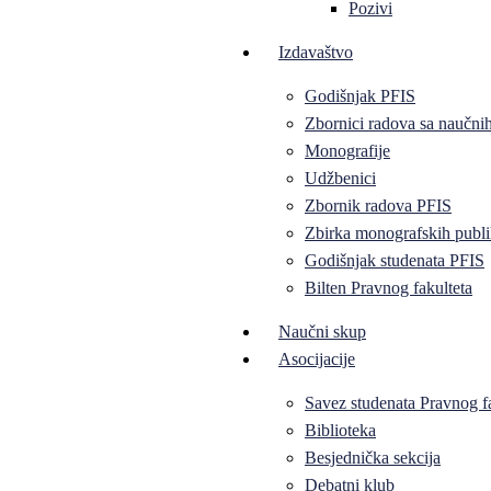
Pozivi
Izdavaštvo
Godišnjak PFIS
Zbornici radova sa naučni
Monografije
Udžbenici
Zbornik radova PFIS
Zbirka monografskih publi
Godišnjak studenata PFIS
Bilten Pravnog fakulteta
Naučni skup
Asocijacije
Savez studenata Pravnog f
Biblioteka
Besjednička sekcija
Debatni klub