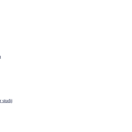
a
 studij