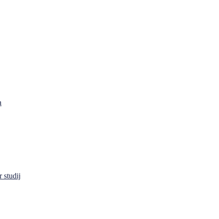
a
 studij