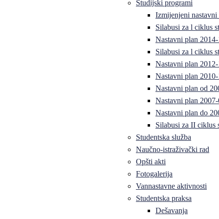
Studijski programi
Izmijenjeni nastavni
Silabusi za l ciklus
Nastavni plan 2014
Silabusi za l ciklus
Nastavni plan 2012
Nastavni plan 2010-
Nastavni plan od 20
Nastavni plan 2007-
Nastavni plan do 20
Silabusi za II ciklus
Studentska služba
Naučno-istraživački rad
Opšti akti
Fotogalerija
Vannastavne aktivnosti
Studentska praksa
Dešavanja