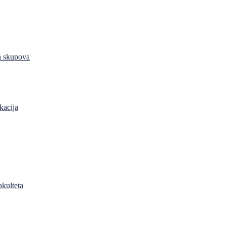
h skupova
kacija
akulteta