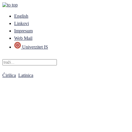
English
Linkovi
Impresum
Web Mail
Univerzitet IS
Ćirilica
Latinica