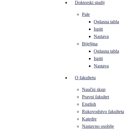
Doktorski studij
Pale
Oglasna tabla
Ispiti
Nastava
Bijeljina
Oglasna tabla
Ispiti
Nastava
O fakultetu
Naučni skup
Pravni fakultet
English
Rukovodstvo fakulteta
Katedre
Nastavno osoblje