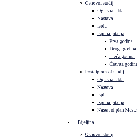
Osnovni studij
Oglasna tabla
Nastava
Ispiti
Ispitna pitanja
Prva godina
Druga godina
Treća godina
Četvrta godin
Postdiplomski studij
Oglasna tabla
Nastava
Ispiti
Ispitna pitanja
Nastavni plan Master
Bijeljina
Osnovni studij