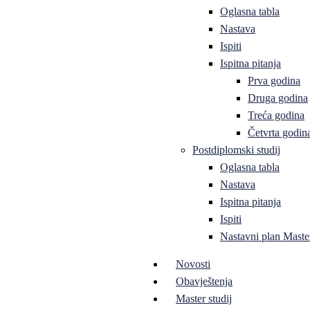
Oglasna tabla
Nastava
Ispiti
Ispitna pitanja
Prva godina
Druga godina
Treća godina
Četvrta godin
Postdiplomski studij
Oglasna tabla
Nastava
Ispitna pitanja
Ispiti
Nastavni plan Master
Novosti
Obavještenja
Master studij