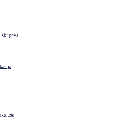
h skupova
kacija
akulteta