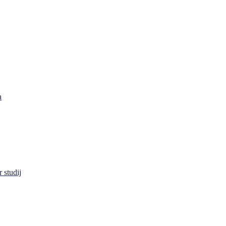
a
 studij