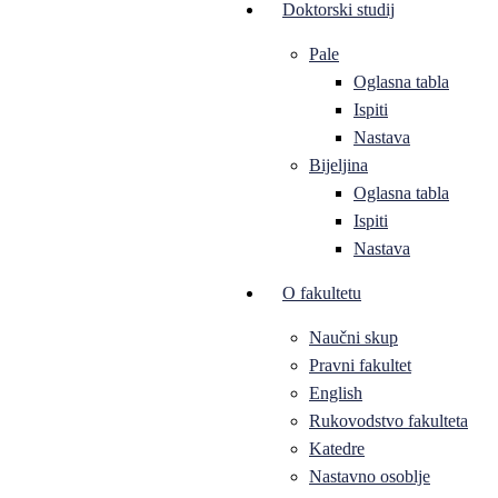
Doktorski studij
Pale
Oglasna tabla
Ispiti
Nastava
Bijeljina
Oglasna tabla
Ispiti
Nastava
O fakultetu
Naučni skup
Pravni fakultet
English
Rukovodstvo fakulteta
Katedre
Nastavno osoblje