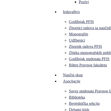
Pozivi
Izdavaštvo
Godišnjak PFIS
Zbornici radova sa naučni
Monografije
Udžbenici
Zbornik radova PFIS
Zbirka monografskih publi
Godišnjak studenata PFIS
Bilten Pravnog fakulteta
Naučni skup
Asocijacije
Savez studenata Pravnog f
Biblioteka
Besjednička sekcija
Debatni klub