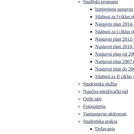
Studijski programi
Izmijenjeni nastavni
Silabusi za l ciklus
Nastavni plan 2014
Silabusi za l ciklus
Nastavni plan 2012
Nastavni plan 2010-
Nastavni plan od 20
Nastavni plan 2007-
Nastavni plan do 20
Silabusi za II ciklus
Studentska služba
Naučno-istraživački rad
Opšti akti
Fotogalerija
Vannastavne aktivnosti
Studentska praksa
Dešavanja