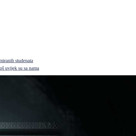
miranih studenata
i još uvijek su sa nama
Pale