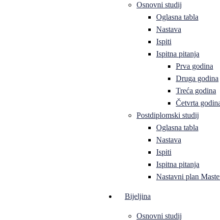
Osnovni studij
Oglasna tabla
Nastava
Ispiti
Ispitna pitanja
Prva godina
Druga godina
Treća godina
Četvrta godin
Postdiplomski studij
Oglasna tabla
Nastava
Ispiti
Ispitna pitanja
Nastavni plan Master
Bijeljina
Osnovni studij