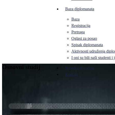
Baza diplomanata
Baza
Registracija
Pretraga
Oglasi za posao
Spisak diplomanata
Aktivnosti udruženja diplo
I oni su bili naši studenti 
Osnovni studij
Hronika događaja
Kontakt