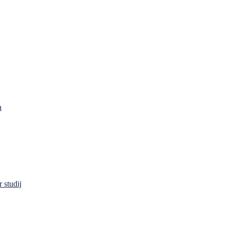
a
 studij