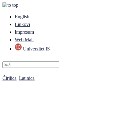
English
Linkovi
Impresum
Web Mail
Univerzitet IS
Ćirilica
Latinica