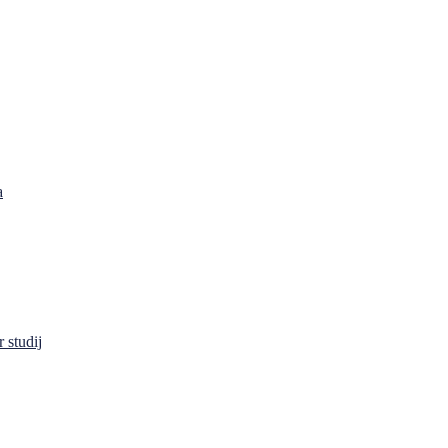
a
 studij