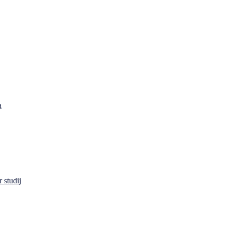
a
 studij