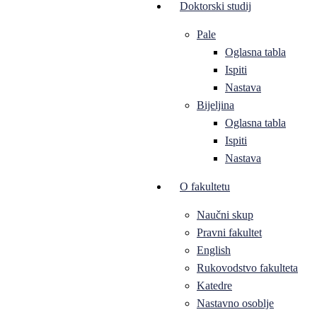
Doktorski studij
Pale
Oglasna tabla
Ispiti
Nastava
Bijeljina
Oglasna tabla
Ispiti
Nastava
O fakultetu
Naučni skup
Pravni fakultet
English
Rukovodstvo fakulteta
Katedre
Nastavno osoblje