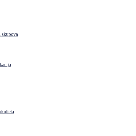
h skupova
kacija
akulteta