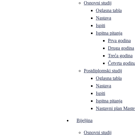
Osnovni studij
Oglasna tabla
Nastava
Ispiti
Ispitna pitanja
Prva godina
Druga godina
Treća godina
Četvrta godin
Postdiplomski studij
Oglasna tabla
Nastava
Ispiti
Ispitna pitanja
Nastavni plan Master
Bijeljina
Osnovni studij