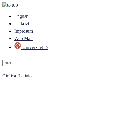
English
Linkovi
Impresum
Web Mail
Univerzitet IS
Ćirilica
Latinica