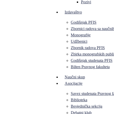
Pozivi
Izdavaštvo
Godišnjak PFIS
Zbornici radova sa naučni
Monografije
Udžbenici
Zbornik radova PFIS
Zbirka monografskih publi
Godišnjak studenata PFIS
Bilten Pravnog fakulteta
Naučni skup
Asocijacije
Savez studenata Pravnog f
Biblioteka
Besjednička sekcija
Debatni klub