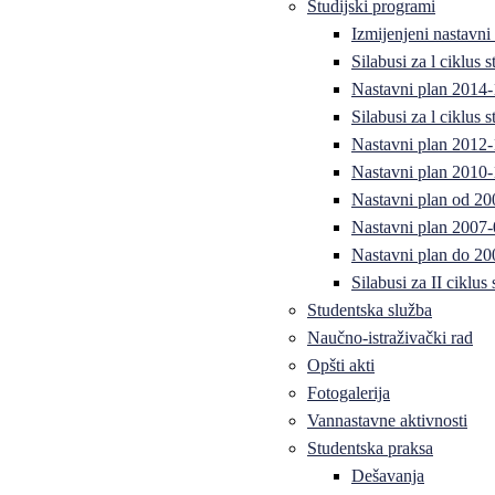
Studijski programi
Izmijenjeni nastavni
Silabusi za l ciklus
Nastavni plan 2014
Silabusi za l ciklus
Nastavni plan 2012
Nastavni plan 2010-
Nastavni plan od 20
Nastavni plan 2007-
Nastavni plan do 20
Silabusi za II ciklus
Studentska služba
Naučno-istraživački rad
Opšti akti
Fotogalerija
Vannastavne aktivnosti
Studentska praksa
Dešavanja