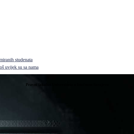
miranih studenata
i još uvijek su sa nama
Pravni fakultet Univerziteta u Istočnom Sarajevu