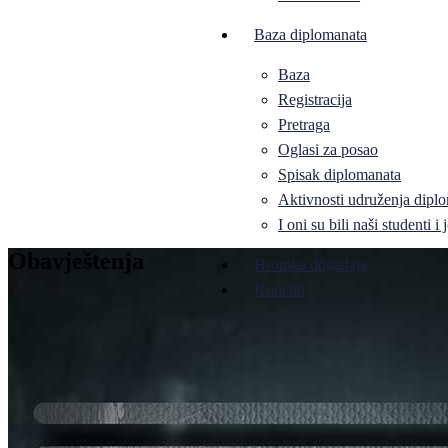
Baza diplomanata
Baza
Registracija
Pretraga
Oglasi za posao
Spisak diplomanata
Aktivnosti udruženja diplo
I oni su bili naši studenti 
Obavještenja
Hronika događaja
Kontakt