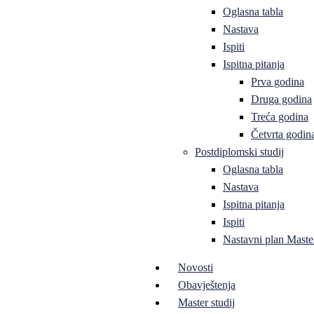
Oglasna tabla
Nastava
Ispiti
Ispitna pitanja
Prva godina
Druga godina
Treća godina
Četvrta godin
Postdiplomski studij
Oglasna tabla
Nastava
Ispitna pitanja
Ispiti
Nastavni plan Master
Novosti
Obavještenja
Master studij