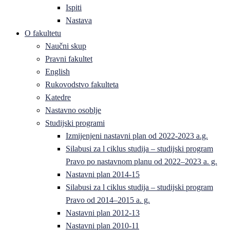
Ispiti
Nastava
O fakultetu
Naučni skup
Pravni fakultet
English
Rukovodstvo fakulteta
Katedre
Nastavno osoblje
Studijski programi
Izmijenjeni nastavni plan od 2022-2023 a.g.
Silabusi za l ciklus studija – studijski program
Pravo po nastavnom planu od 2022–2023 a. g.
Nastavni plan 2014-15
Silabusi za l ciklus studija – studijski program
Pravo od 2014–2015 a. g.
Nastavni plan 2012-13
Nastavni plan 2010-11