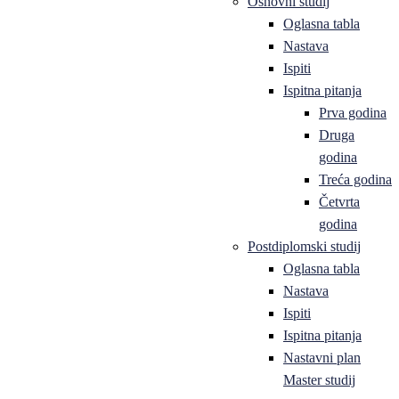
Osnovni studij
Oglasna tabla
Nastava
Ispiti
Ispitna pitanja
Prva godina
Druga
godina
Treća godina
Četvrta
godina
Postdiplomski studij
Oglasna tabla
Nastava
Ispiti
Ispitna pitanja
Nastavni plan
Master studij