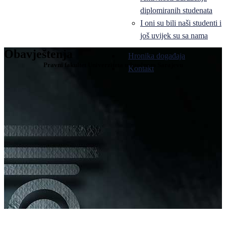
diplomiranih studenata
I oni su bili naši studenti i
još uvijek su sa nama
Obavještenja
Hronika događaja
Pravni fakultet Univerziteta u Istočnom Sarajevu
Kontakt