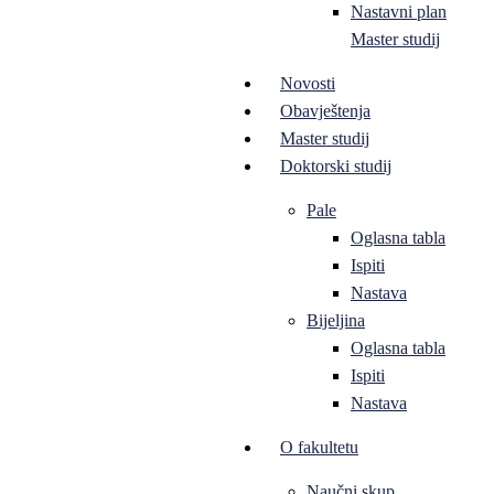
Nastavni plan
Master studij
Novosti
Obavještenja
Master studij
Doktorski studij
Pale
Oglasna tabla
Ispiti
Nastava
Bijeljina
Oglasna tabla
Ispiti
Nastava
O fakultetu
Naučni skup