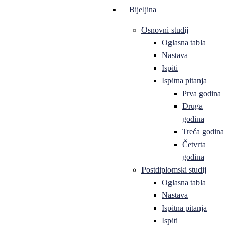
Bijeljina
Osnovni studij
Oglasna tabla
Nastava
Ispiti
Ispitna pitanja
Prva godina
Druga
godina
Treća godina
Četvrta
godina
Postdiplomski studij
Oglasna tabla
Nastava
Ispitna pitanja
Ispiti