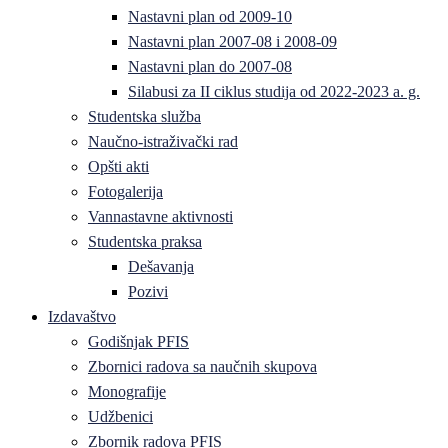
Nastavni plan od 2009-10
Nastavni plan 2007-08 i 2008-09
Nastavni plan do 2007-08
Silabusi za II ciklus studija od 2022-2023 a. g.
Studentska služba
Naučno-istraživački rad
Opšti akti
Fotogalerija
Vannastavne aktivnosti
Studentska praksa
Dešavanja
Pozivi
Izdavaštvo
Godišnjak PFIS
Zbornici radova sa naučnih skupova
Monografije
Udžbenici
Zbornik radova PFIS