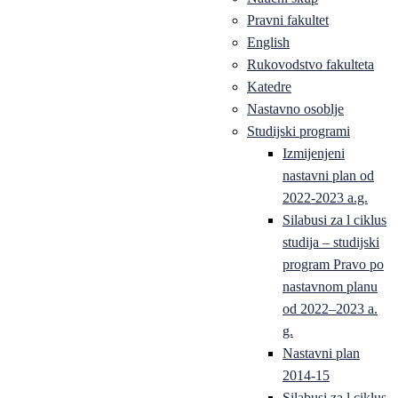
Pravni fakultet
English
Rukovodstvo fakulteta
Katedre
Nastavno osoblje
Studijski programi
Izmijenjeni
nastavni plan od
2022-2023 a.g.
Silabusi za l ciklus
studija – studijski
program Pravo po
nastavnom planu
od 2022–2023 a.
g.
Nastavni plan
2014-15
Silabusi za l ciklus