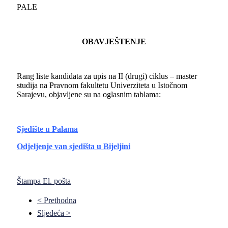
PALE
OBAVJEŠTENJE
Rang liste kandidata za upis na II (drugi) ciklus – master
studija na Pravnom fakultetu Univerziteta u Istočnom
Sarajevu, objavljene su na oglasnim tablama:
Sjedište u Palama
Odjeljenje van sjedišta u Bijeljini
Štampa
El. pošta
< Prethodna
Sljedeća >