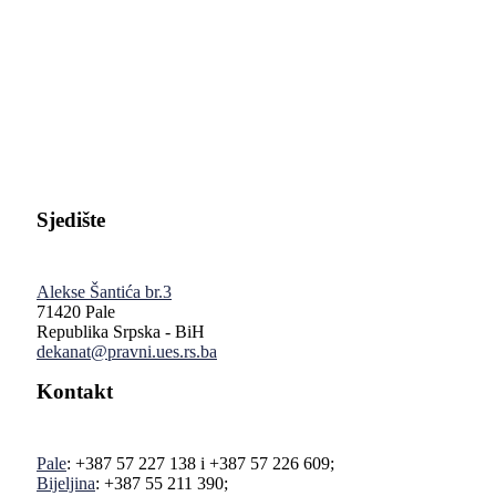
Pravni fakultet Univerziteta u Istočnom Sarajevu
Sjedište
Alekse Šantića br.3
71420 Pale
Republika Srpska - BiH
dekanat@pravni.ues.rs.ba
Kontakt
Pale
: +387 57 227 138 i +387 57 226 609;
Bijeljina
: +387 55 211 390;