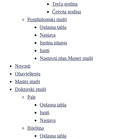
Treća godina
Četvrta godina
Postdiplomski studij
Oglasna tabla
Nastava
Ispitna pitanja
Ispiti
Nastavni plan Master studij
Novosti
Obavještenja
Master studij
Doktorski studij
Pale
Oglasna tabla
Ispiti
Nastava
Bijeljina
Oglasna tabla