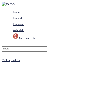
English
Linkovi
Impresum
Web Mail
Univerzitet IS
Ćirilica
Latinica