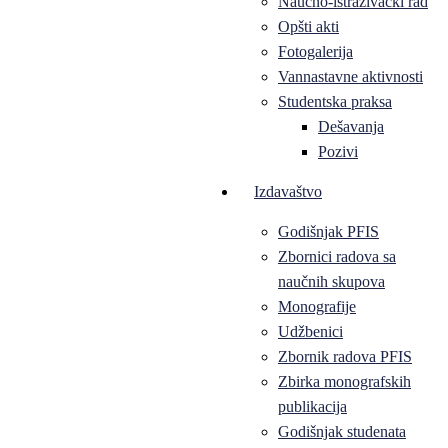
Naučno-istraživački rad
Opšti akti
Fotogalerija
Vannastavne aktivnosti
Studentska praksa
Dešavanja
Pozivi
Izdavaštvo
Godišnjak PFIS
Zbornici radova sa
naučnih skupova
Monografije
Udžbenici
Zbornik radova PFIS
Zbirka monografskih
publikacija
Godišnjak studenata