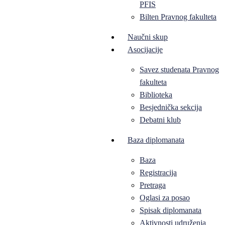
PFIS
Bilten Pravnog fakulteta
Naučni skup
Asocijacije
Savez studenata Pravnog
fakulteta
Biblioteka
Besjednička sekcija
Debatni klub
Baza diplomanata
Baza
Registracija
Pretraga
Oglasi za posao
Spisak diplomanata
Aktivnosti udruženja