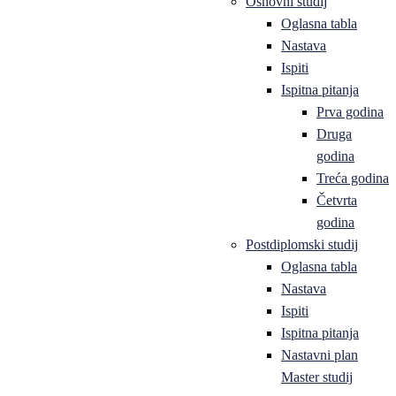
Osnovni studij
Oglasna tabla
Nastava
Ispiti
Ispitna pitanja
Prva godina
Druga
godina
Treća godina
Četvrta
godina
Postdiplomski studij
Oglasna tabla
Nastava
Ispiti
Ispitna pitanja
Nastavni plan
Master studij