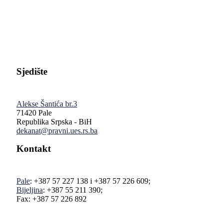
Pravni fakultet Univerziteta u Istočnom Sarajevu
Sjedište
Alekse Šantića br.3
71420 Pale
Republika Srpska - BiH
dekanat@pravni.ues.rs.ba
Kontakt
Pale
: +387 57 227 138 i +387 57 226 609;
Bijeljina
: +387 55 211 390;
Fax: +387 57 226 892