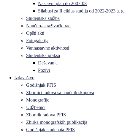
Nastavni plan do 2007-08
Silabusi za II ciklus studija od 2022-2023 a. g.
Studentska služba
Naučno-istraživački rad
Opšti akti
Fotogalerija
Vannastavne aktivnosti
Studentska praksa
Dešavanja
Pozivi
Izdavaštvo
Godišnjak PFIS
Zbornici radova sa naučnih skupova
Monografije
Udžbenici
Zbornik radova PFIS
Zbirka monografskih publikacija
Godišnjak studenata PFIS