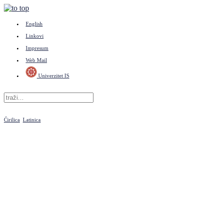
English
Linkovi
Impresum
Web Mail
Univerzitet IS
Ćirilica
Latinica