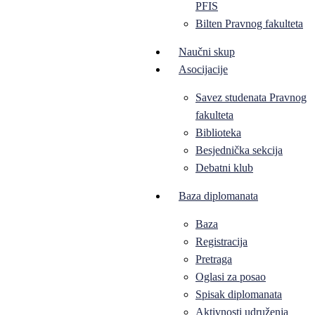
PFIS
Bilten Pravnog fakulteta
Naučni skup
Asocijacije
Savez studenata Pravnog
fakulteta
Biblioteka
Besjednička sekcija
Debatni klub
Baza diplomanata
Baza
Registracija
Pretraga
Oglasi za posao
Spisak diplomanata
Aktivnosti udruženja