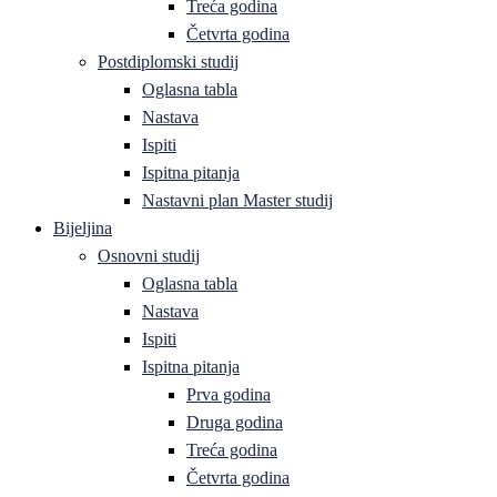
Treća godina
Četvrta godina
Postdiplomski studij
Oglasna tabla
Nastava
Ispiti
Ispitna pitanja
Nastavni plan Master studij
Bijeljina
Osnovni studij
Oglasna tabla
Nastava
Ispiti
Ispitna pitanja
Prva godina
Druga godina
Treća godina
Četvrta godina