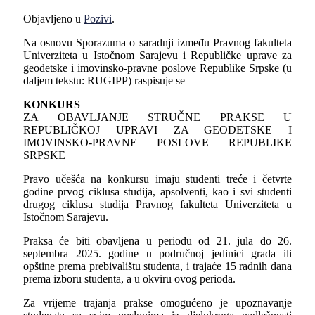
Objavljeno u
Pozivi
.
Na osnovu Sporazuma o saradnji između Pravnog fakulteta
Univerziteta u Istočnom Sarajevu i Republičke uprave za
geodetske i imovinsko-pravne poslove Republike Srpske (u
daljem tekstu: RUGIPP) raspisuje se
KONKURS
ZA OBAVLJANJE STRUČNE PRAKSE U
REPUBLIČKOJ UPRAVI ZA GEODETSKE I
IMOVINSKO-PRAVNE POSLOVE REPUBLIKE
SRPSKE
Pravo učešća na konkursu imaju studenti treće i četvrte
godine prvog ciklusa studija, apsolventi, kao i svi studenti
drugog ciklusa studija Pravnog fakulteta Univerziteta u
Istočnom Sarajevu.
Praksa će biti obavljena u periodu od 21. jula do 26.
septembra 2025. godine u područnoj jedinici grada ili
opštine prema prebivalištu studenta, i trajaće 15 radnih dana
prema izboru studenta, a u okviru ovog perioda.
Za vrijeme trajanja prakse omogućeno je upoznavanje