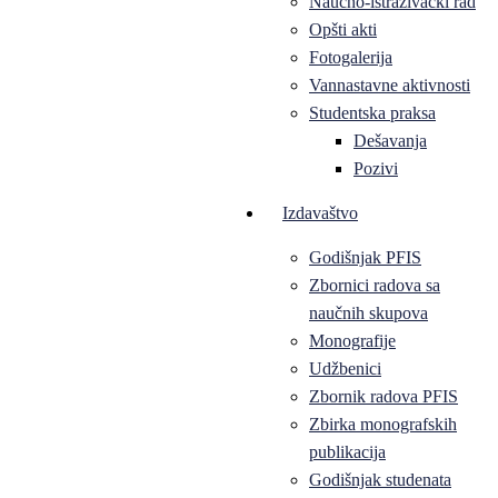
Naučno-istraživački rad
Opšti akti
Fotogalerija
Vannastavne aktivnosti
Studentska praksa
Dešavanja
Pozivi
Izdavaštvo
Godišnjak PFIS
Zbornici radova sa
naučnih skupova
Monografije
Udžbenici
Zbornik radova PFIS
Zbirka monografskih
publikacija
Godišnjak studenata