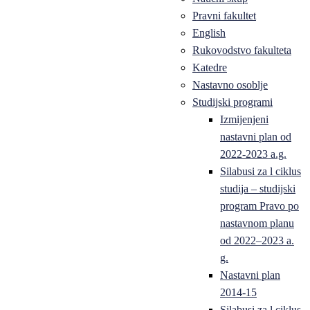
Pravni fakultet
English
Rukovodstvo fakulteta
Katedre
Nastavno osoblje
Studijski programi
Izmijenjeni
nastavni plan od
2022-2023 a.g.
Silabusi za l ciklus
studija – studijski
program Pravo po
nastavnom planu
od 2022–2023 a.
g.
Nastavni plan
2014-15
Silabusi za l ciklus