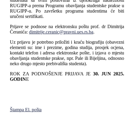
studenata sa svim poslovima iz djelokruga nadležnosti
RUGIPP-a prema Programu obavljanja studentske prakse u
RUGIPP-u. Po završetku programa studentima će biti
uručeni sertifikati.
Prijave se podnose na elektronsku poštu prof. dr Dimitrija
Ćeranića:
dimitrije.ceranic@pravni.ues.rs.ba
.
Uz prijavu je potrebno priložiti i kraću biografiju (obavezni
elementi su: ime i prezime, godina studija, prosjek ocjena,
kontakt telefon i adresa elektronske pošte, i izjava o mjestu
obavljanja studentske prakse, npr. Pale ili Bijeljina, odnosno
neko drugo mjesto prebivališta studenta).
ROK ZA PODNOŠENJE PRIJAVA JE
30. JUN 2025.
GODIN
E
Štampa
El. pošta