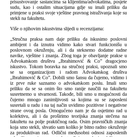
prisustvovanje sastancima sa klijentima/advokatima, posjete
sudu, kao i ostalim situacijama gdje su imali priliku da
primjene u praksi svoje vještine pravnog istraživanja koje su
stekli na fakultetu.
Više o njihovim iskustvima slijedi u recenzijama:
„Stručna praksa nam daje priliku da iskusimo poslovni
ambijent i da iznutra vidimo kako stvari funkcionišu u
poslovnom okruženju, ali i da steknemo dodatne radne
navike, vještine i znanja. Zbog toga je obavljanje prakse u
Advokatskom društvu „Ibrahimović &
Co
” dragocjeno
iskustvo. Tokom boravka na stručnoj praksi, upoznali smo
se sa organizacijom i radom Advokatskog društva
„Ibrahimović &
Co
”. Dobili smo šansu da čujemo, vidimo i
iz prve ruke saznamo o advokatskom poslu. Imali smo
priliku da se sa onim što smo ranije naučili na fakultetu
susretnemo u stvarnosti. Takođe, bili smo u mogućnosti da
čujemo mnogo zanimljivosti sa kojima su se zaposleni
susretali u radu i na taj način uvidimo pozitivne i negativne
strane ovog posla. Omogućeno nam je da osjetimo rad u
kolektivu, ali i da proširimo teorijska znanja stečena na
fakultetu na polje praktičnog rada. Osim pravničkih znanja
koja smo stekli, shvatio sam koliko je bitno radno okruženje
za produktivan rad. Odlični međusobni odnosi zaposlenih