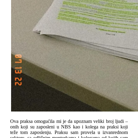
Ova praksa omogućila mi je da upoznam veliki broj ljudi –
onih koji su zaposleni u NBS kao i kolega na praksi koji
teže tom zaposlenju. Praksu sam provela u izvanrednom
sektoru, sa odličnim mentorkama i kolegama od kojih sam