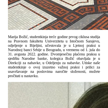
Marija Božić, studentkinja treće godine prvog ciklusa studija
na Pravnom fakultetu Univerziteta u Istočnom Sarajevu,
odјeljenje u Bijeljini, učestovala je u Ljetnoj praksi u
Narodnoj banci Srbije u Beogradu, u vremenu od 1. jula do
31. avgusta 2022. godine. Dvomjesečnu plaćenu praksu u
sjedištu Narodne banke, kolegica Božić obavljala je u
Direkciji za nabavke, u Odeljenju za nabavke. Utiske naše
studentkinje o ovoj izuzetno važnoj praksi i prilici za
usavršavanje na poslovima naročite složenosti, možete
pročitati u nastavku.