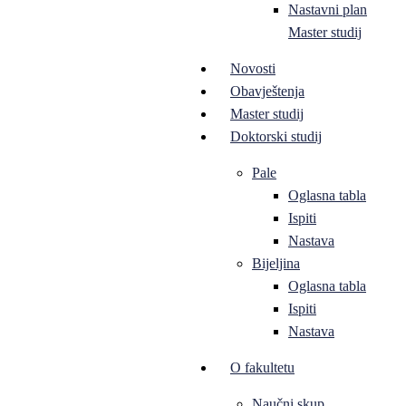
Nastavni plan
Master studij
Novosti
Obavještenja
Master studij
Doktorski studij
Pale
Oglasna tabla
Ispiti
Nastava
Bijeljina
Oglasna tabla
Ispiti
Nastava
O fakultetu
Naučni skup