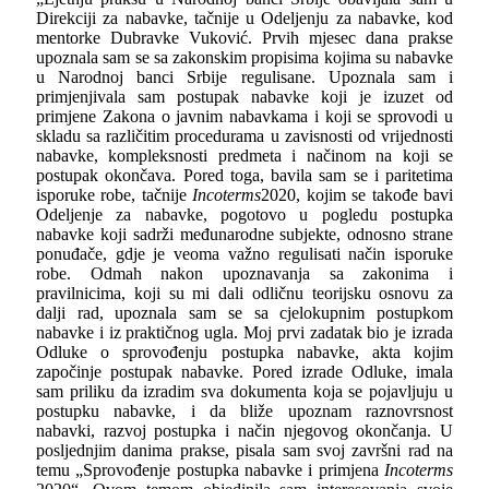
Direkciji za nabavke, tačnije u Odeljenju za nabavke, kod
mentorke Dubravke Vuković. Prvih mjesec dana prakse
upoznala sam se sa zakonskim propisima kojima su nabavke
u Narodnoj banci Srbije regulisane. Upoznala sam i
primjenjivala sam postupak nabavke koji je izuzet od
primjene Zakona o javnim nabavkama i koji se sprovodi u
skladu sa različitim procedurama u zavisnosti od vrijednosti
nabavke, kompleksnosti predmeta i načinom na koji se
postupak okončava. Pored toga, bavila sam se i paritetima
isporuke robe, tačnije
Incoterms
2020, kojim se takođe bavi
Odeljenje za nabavke, pogotovo u pogledu postupka
nabavke koji sadrži međunarodne subjekte, odnosno strane
ponuđače, gdјe je veoma važno regulisati način isporuke
robe. Odmah nakon upoznavanja sa zakonima i
pravilnicima, koji su mi dali odličnu teorijsku osnovu za
dalji rad, upoznala sam se sa cjelokupnim postupkom
nabavke i iz praktičnog ugla. Moj prvi zadatak bio je izrada
Odluke o sprovođenju postupka nabavke, akta kojim
započinje postupak nabavke. Pored izrade Odluke, imala
sam priliku da izradim sva dokumenta koja se pojavljuju u
postupku nabavke, i da bliže upoznam raznovrsnost
nabavki, razvoj postupka i način njegovog okončanja. U
posljednjim danima prakse, pisala sam svoj završni rad na
temu „Sprovođenje postupka nabavke i primjena
Incoterms