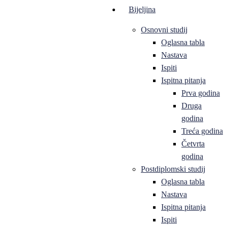
Bijeljina
Osnovni studij
Oglasna tabla
Nastava
Ispiti
Ispitna pitanja
Prva godina
Druga
godina
Treća godina
Četvrta
godina
Postdiplomski studij
Oglasna tabla
Nastava
Ispitna pitanja
Ispiti