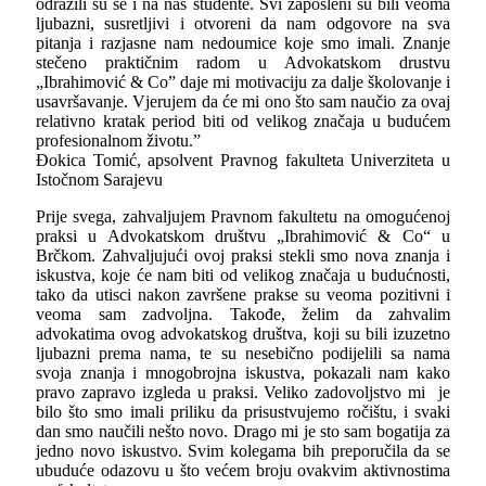
odrazili su se i na nas studente. Svi zaposleni su bili veoma
ljubazni, susretljivi i otvoreni da nam odgovore na sva
pitanja i razjasne nam nedoumice koje smo imali. Znanje
stečeno praktičnim radom u Advokatskom drustvu
„Ibrahimović &
Co
” daje mi motivaciju za dalje školovanje i
usavršavanje. Vjerujem da će mi ono što sam naučio za ovaj
relativno kratak period biti od velikog značaja u budućem
profesionalnom životu.”
Đokica Tomić, apsolvent Pravnog fakulteta Univerziteta u
Istočnom Sarajevu
Prije svega, zahvaljujem Pravnom fakultetu na omogućenoj
praksi u Advokatskom društvu „Ibrahimović &
Co
“ u
Brčkom. Zahvaljujući ovoj praksi stekli smo nova znanja i
iskustva, koje će nam biti od velikog značaja u budućnosti,
tako da utisci nakon završene prakse su veoma pozitivni i
veoma sam zadvoljna. Takođe, želim da zahvalim
advokatima ovog advokatskog društva, koji su bili izuzetno
ljubazni prema nama, te su nesebično podijelili sa nama
svoja znanja i mnogobrojna iskustva, pokazali nam kako
pravo zapravo izgleda u praksi. Veliko zadovoljstvo mi je
bilo što smo imali priliku da prisustvujemo ročištu, i svaki
dan smo naučili nešto novo. Drago mi je sto sam bogatija za
jedno novo iskustvo. Svim kolegama bih preporučila da se
ubuduće odazovu u što većem broju ovakvim aktivnostima