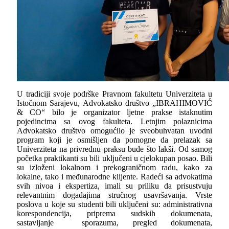
U tradiciji svoje podrške Pravnom fakultetu Univerziteta u
Istočnom Sarajevu, Advokatsko društvo „IBRAHIMOVIĆ
&
CO
“ bilo je organizator ljetne prakse istaknutim
pojedincima sa ovog fakulteta. Letnjim polaznicima
Advokatsko društvo omogućilo je sveobuhvatan uvodni
program koji je osmišljen da pomogne da prelazak sa
Univerziteta na privrednu praksu bude što lakši. Od samog
početka praktikanti su bili uključeni u cjelokupan posao. Bili
su izloženi lokalnom i prekograničnom radu, kako za
lokalne, tako i međunarodne klijente. Radeći sa advokatima
svih nivoa i ekspertiza, imali su priliku da prisustvuju
relevantnim događajima stručnog usavršavanja. Vrste
poslova u koje su studenti bili uključeni su: administrativna
korespondencija, priprema sudskih dokumenata,
sastavljanje sporazuma, pregled dokumenata,