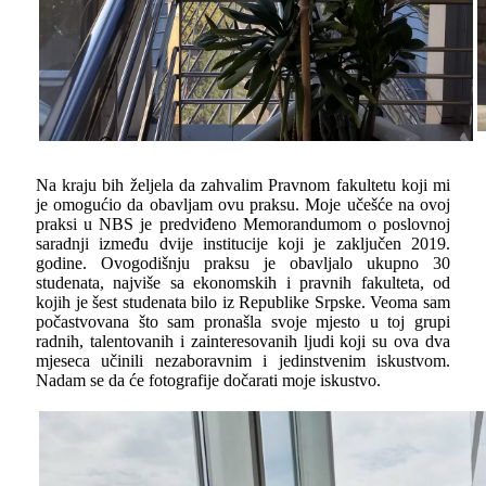
Na kraju bih željela da zahvalim Pravnom fakultetu koji mi
je omogućio da obavljam ovu praksu. Moje učešće na ovoj
praksi u NBS je predviđeno Memorandumom o poslovnoj
saradnji između dvije institucije koji je zaključen 2019.
godine. Ovogodišnju praksu je obavljalo ukupno 30
studenata, najviše sa ekonomskih i pravnih fakulteta, od
kojih je šest studenata bilo iz Republike Srpske. Veoma sam
počastvovana što sam pronašla svoje mjesto u toj grupi
radnih, talentovanih i zainteresovanih ljudi koji su ova dva
mjeseca učinili nezaboravnim i jedinstvenim iskustvom.
Nadam se da će fotografije dočarati moje iskustvo.