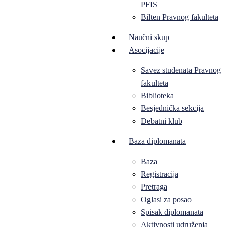
PFIS
Bilten Pravnog fakulteta
Naučni skup
Asocijacije
Savez studenata Pravnog
fakulteta
Biblioteka
Besjednička sekcija
Debatni klub
Baza diplomanata
Baza
Registracija
Pretraga
Oglasi za posao
Spisak diplomanata
Aktivnosti udruženja