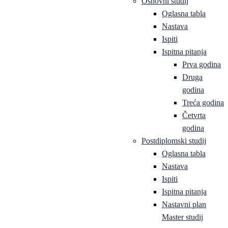
Osnovni studij
Oglasna tabla
Nastava
Ispiti
Ispitna pitanja
Prva godina
Druga
godina
Treća godina
Četvrta
godina
Postdiplomski studij
Oglasna tabla
Nastava
Ispiti
Ispitna pitanja
Nastavni plan
Master studij