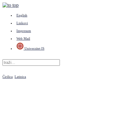
English
Linkovi
Impresum
Web Mail
Univerzitet IS
Ćirilica
Latinica