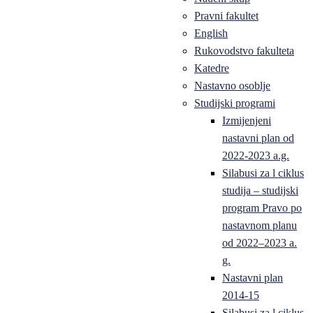
Pravni fakultet
English
Rukovodstvo fakulteta
Katedre
Nastavno osoblje
Studijski programi
Izmijenjeni
nastavni plan od
2022-2023 a.g.
Silabusi za l ciklus
studija – studijski
program Pravo po
nastavnom planu
od 2022–2023 a.
g.
Nastavni plan
2014-15
Silabusi za l ciklus