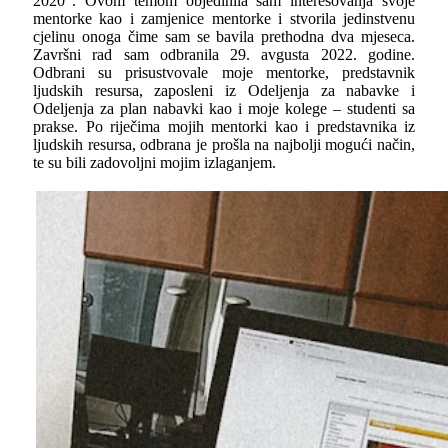
2020“. Ovom temom objedinila sam interesovanja svoje
mentorke kao i zamjenice mentorke i stvorila jedinstvenu
cjelinu onoga čime sam se bavila prethodna dva mjeseca.
Završni rad sam odbranila 29. avgusta 2022. godine.
Odbrani su prisustvovale moje mentorke, predstavnik
ljudskih resursa, zaposleni iz Odeljenja za nabavke i
Odeljenja za plan nabavki kao i moje kolege – studenti sa
prakse. Po riječima mojih mentorki kao i predstavnika iz
ljudskih resursa, odbrana je prošla na najbolji mogući način,
te su bili zadovoljni mojim izlaganjem.