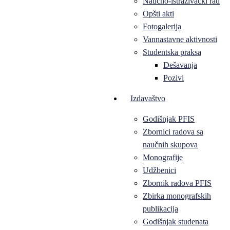
Naučno-istraživački rad
Opšti akti
Fotogalerija
Vannastavne aktivnosti
Studentska praksa
Dešavanja
Pozivi
Izdavaštvo
Godišnjak PFIS
Zbornici radova sa
naučnih skupova
Monografije
Udžbenici
Zbornik radova PFIS
Zbirka monografskih
publikacija
Godišnjak studenata