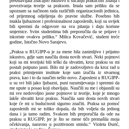
predstavljala značajno iskustvo u sticanju praktičnih znanja i
povezivanja teorije sa praksom. Imala sam priliku da se
upoznam sa načinom rada različitih organizacionih jedinica,
od prijemnog odjeljenja do pravne službe. Posebno bih
istakla ljubaznost i profesionalnost zaposlenih, koji su uvijek
bili spremni da odgovore na sva pitanja i daju korisne
smjernice. Svim studentima bih preporučila da se prijave i
iskoriste ovakvu priliku.“ Milica Kovačević, student treće
godine, Istočno Novo Sarajevo.
„Praksa u RUGIPP-u je za mene bila zanimljivo i prijatno
iskustvo, gdje sam naučila dosta novih stvari. Neki pojmovi
koji su mi teorijski bili teški da shvatim, kroz praksu su mi
postali potpuno jasni. Bilo mi je zadovoljstvo da kroz rad u
praksi primijenim institute koje sam izučila iz stvarnog
prava, kao i to da naučim nešto novo. Zaposleni u RUGIPP-
u su svi bili jako ljubazni, puni razumijevanja i spremni da
me upute u posao koji obavljaju. Naučili su me i objasnili su
mi sve nedovoljno jasne pojmove iz teorije, koje je mnogo
lakše shvatiti kroz praksu. Naučila sam dosta novih stvari
koje će mi u budućnosti sigurno značiti. Praksa uz pomoć
zaposlenih mi se toliko dopala, da bih voljela da jednog
dana i ja tamo radim. Svakom bih preporučila da ode na
praksu u RUGIPP, jer je što se mene tiče premašila moja
očekivanja, naravno u pozitivnom smislu.“ Violeta Đurić,