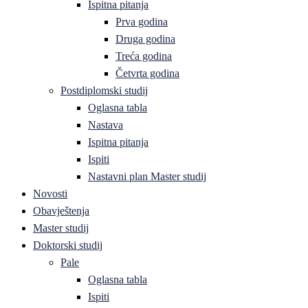
Ispitna pitanja
Prva godina
Druga godina
Treća godina
Četvrta godina
Postdiplomski studij
Oglasna tabla
Nastava
Ispitna pitanja
Ispiti
Nastavni plan Master studij
Novosti
Obavještenja
Master studij
Doktorski studij
Pale
Oglasna tabla
Ispiti