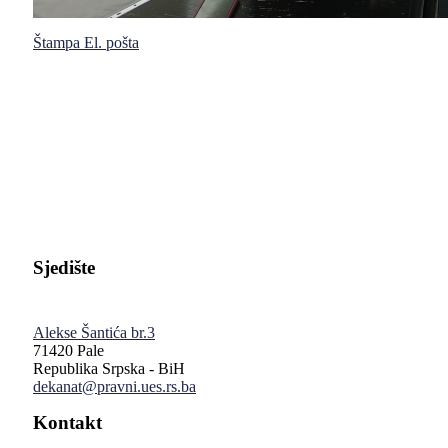
Štampa
El. pošta
Pravni fakultet Univerziteta u Istočnom Sarajevu
Sjedište
Alekse Šantića br.3
71420 Pale
Republika Srpska - BiH
dekanat@pravni.ues.rs.ba
Kontakt