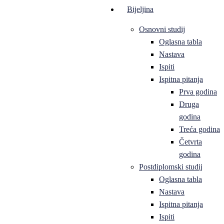
Bijeljina
Osnovni studij
Oglasna tabla
Nastava
Ispiti
Ispitna pitanja
Prva godina
Druga
godina
Treća godina
Četvrta
godina
Postdiplomski studij
Oglasna tabla
Nastava
Ispitna pitanja
Ispiti