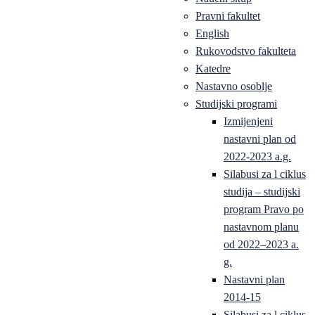
Pravni fakultet
English
Rukovodstvo fakulteta
Katedre
Nastavno osoblje
Studijski programi
Izmijenjeni
nastavni plan od
2022-2023 a.g.
Silabusi za l ciklus
studija – studijski
program Pravo po
nastavnom planu
od 2022–2023 a.
g.
Nastavni plan
2014-15
Silabusi za l ciklus