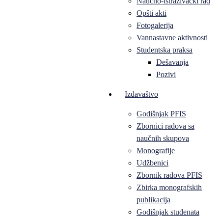
Naučno-istraživački rad
Opšti akti
Fotogalerija
Vannastavne aktivnosti
Studentska praksa
Dešavanja
Pozivi
Izdavaštvo
Godišnjak PFIS
Zbornici radova sa
naučnih skupova
Monografije
Udžbenici
Zbornik radova PFIS
Zbirka monografskih
publikacija
Godišnjak studenata