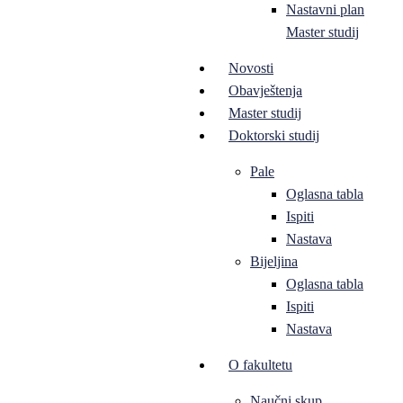
Nastavni plan
Master studij
Novosti
Obavještenja
Master studij
Doktorski studij
Pale
Oglasna tabla
Ispiti
Nastava
Bijeljina
Oglasna tabla
Ispiti
Nastava
O fakultetu
Naučni skup