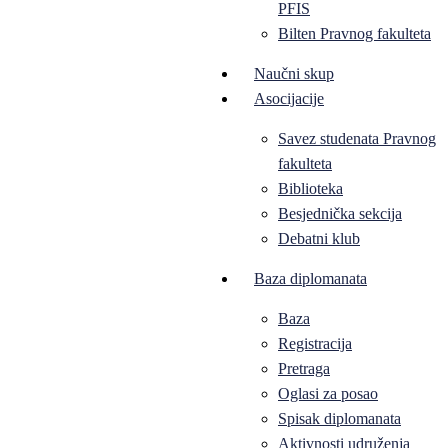
PFIS
Bilten Pravnog fakulteta
Naučni skup
Asocijacije
Savez studenata Pravnog
fakulteta
Biblioteka
Besjednička sekcija
Debatni klub
Baza diplomanata
Baza
Registracija
Pretraga
Oglasi za posao
Spisak diplomanata
Aktivnosti udruženja