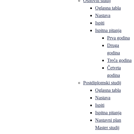
Osnovni studij
Oglasna tabla
Nastava
Ispiti
Ispitna pitanja
Prva godina
Druga
godina
Treća godina
Četvrta
godina
Postdiplomski studij
Oglasna tabla
Nastava
Ispiti
Ispitna pitanja
Nastavni plan
Master studij