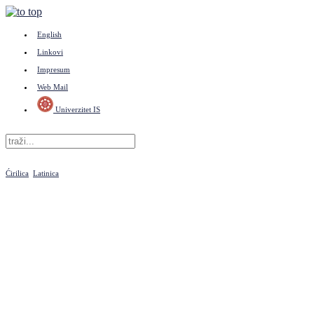
English
Linkovi
Impresum
Web Mail
Univerzitet IS
Ćirilica
Latinica