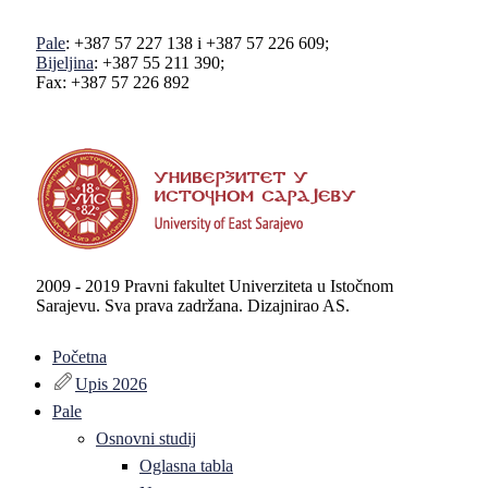
Pale
: +387 57 227 138 i +387 57 226 609;
Bijeljina
: +387 55 211 390;
Fax: +387 57 226 892
2009 - 2019 Pravni fakultet Univerziteta u Istočnom
Sarajevu. Sva prava zadržana. Dizajnirao AS.
Početna
Upis 2026
Pale
Osnovni studij
Oglasna tabla