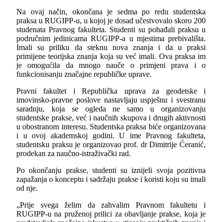
Na ovaj način, okončana je sedma po redu studentska
praksa u RUGIPP-u, u kojoj je dosad učestvovalo skoro 200
studenata Pravnog fakulteta. Studenti su pohađali praksu u
područnim jedinicama RUGIPP-a u mjestima prebivališta.
Imali su priliku da steknu nova znanja i da u praksi
primijene teorijska znanja koja su već imali. Ova praksa im
je omogućila da mnogo nauče o primjeni prava i o
funkcionisanju značajne republičke uprave.
Pravni fakultet i Republička uprava za geodetske i
imovinsko-pravne poslove nastavljaju uspješnu i svestranu
saradnju, koja se ogleda ne samo u organizovanju
studentske prakse, već i naučnih skupova i drugih aktivnosti
u obostranom interesu. Studentska praksa biće organizovana
i u ovoj akademskoj godini. U ime Pravnog fakulteta,
studentsku praksu je organizovao prof. dr Dimitrije Ćeranić,
prodekan za naučno-istraživački rad.
Po okončanju prakse, studenti su iznijeli svoja pozitivna
zapažanja o konceptu i sadržaju prakse i koristi koju su imali
od nje.
„Prije svega želim da zahvalim Pravnom fakultetu i
RUGIPP-u na pruženoj prilici za obavljanje prakse, koja je