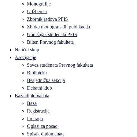
Monografije
Udžbenici
Zbornik radova PFIS
Zbirka monografskih publikacija
Godišnjak studenata PFIS
Bilten Pravnog fakulteta
Naučni skup
Asocijacije
Savez studenata Pravnog fakulteta
Biblioteka
Besjednička sekcija
Debatni klub
Baza diplomanata
Baza
Registracija
Pretraga
Oglasi za posao
Spisak diplomanata