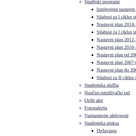
Studijski programi
Izmijenjeni nastavni
Silabusi za l ciklus
Nastavni plan 2014
Silabusi za l ciklus
Nastavni plan 2012
Nastavni plan 2010-
Nastavni plan od 20
Nastavni plan 2007-
Nastavni plan do 20
Silabusi za II ciklus
Studentska služba
Naučno-istraživački rad
Opšti akti
Fotogalerija
Vannastavne aktivnosti
Studentska praksa
Dešavanja