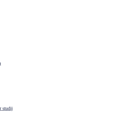
a
 studij