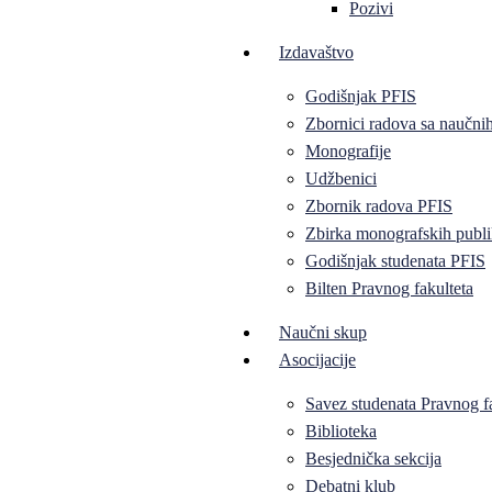
Pozivi
Izdavaštvo
Godišnjak PFIS
Zbornici radova sa naučni
Monografije
Udžbenici
Zbornik radova PFIS
Zbirka monografskih publi
Godišnjak studenata PFIS
Bilten Pravnog fakulteta
Naučni skup
Asocijacije
Savez studenata Pravnog f
Biblioteka
Besjednička sekcija
Debatni klub