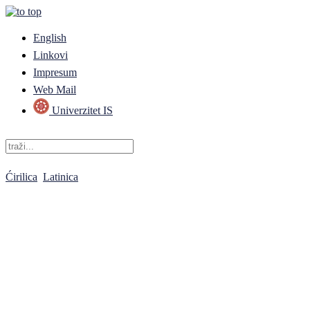
English
Linkovi
Impresum
Web Mail
Univerzitet IS
Ćirilica
Latinica