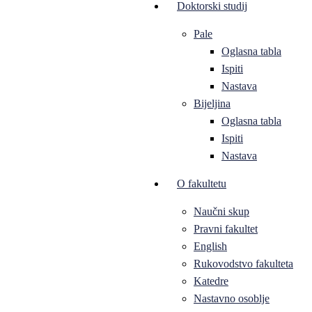
Doktorski studij
Pale
Oglasna tabla
Ispiti
Nastava
Bijeljina
Oglasna tabla
Ispiti
Nastava
O fakultetu
Naučni skup
Pravni fakultet
English
Rukovodstvo fakulteta
Katedre
Nastavno osoblje