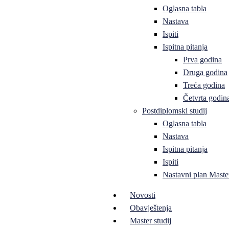
Oglasna tabla
Nastava
Ispiti
Ispitna pitanja
Prva godina
Druga godina
Treća godina
Četvrta godin
Postdiplomski studij
Oglasna tabla
Nastava
Ispitna pitanja
Ispiti
Nastavni plan Master
Novosti
Obavještenja
Master studij