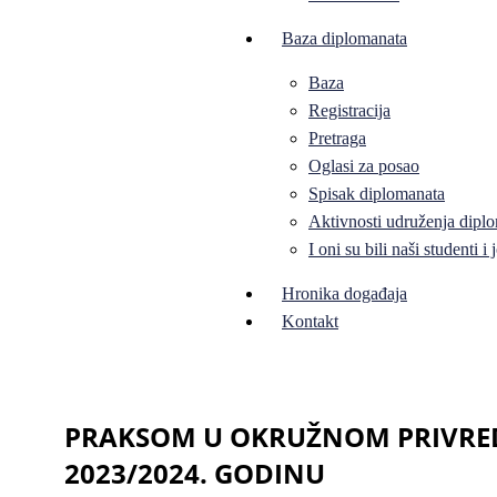
Baza diplomanata
Baza
Registracija
Pretraga
Oglasi za posao
Spisak diplomanata
Aktivnosti udruženja diplo
I oni su bili naši studenti 
Hronika događaja
Kontakt
PRAKSOM U OKRUŽNOM PRIVREDN
2023/2024. GODINU