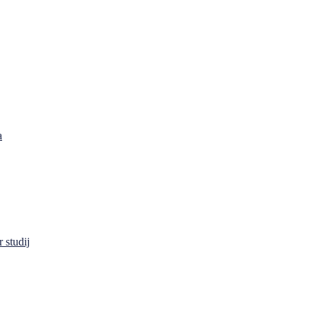
a
 studij