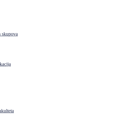
h skupova
kacija
akulteta