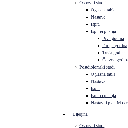
Osnovni studij
Oglasna tabla
Nastava
Ispiti
Ispitna pitanja
Prva godina
Druga godina
Treća godina
Četvrta godin
Postdiplomski studij
Oglasna tabla
Nastava
Ispiti
Ispitna pitanja
Nastavni plan Master
Bijeljina
Osnovni studij