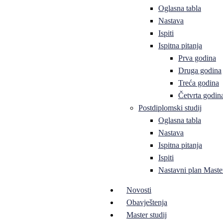
Oglasna tabla
Nastava
Ispiti
Ispitna pitanja
Prva godina
Druga godina
Treća godina
Četvrta godin
Postdiplomski studij
Oglasna tabla
Nastava
Ispitna pitanja
Ispiti
Nastavni plan Master
Novosti
Obavještenja
Master studij