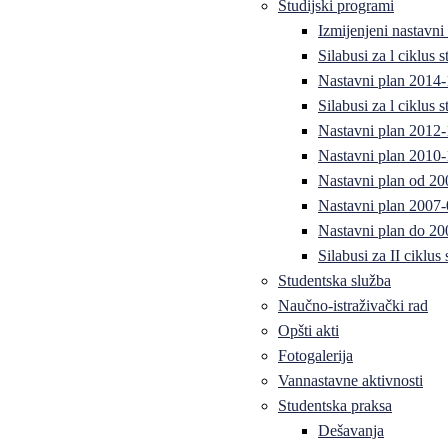
Studijski programi
Izmijenjeni nastavni
Silabusi za l ciklus
Nastavni plan 2014
Silabusi za l ciklus
Nastavni plan 2012
Nastavni plan 2010-
Nastavni plan od 20
Nastavni plan 2007-
Nastavni plan do 20
Silabusi za II ciklus
Studentska služba
Naučno-istraživački rad
Opšti akti
Fotogalerija
Vannastavne aktivnosti
Studentska praksa
Dešavanja