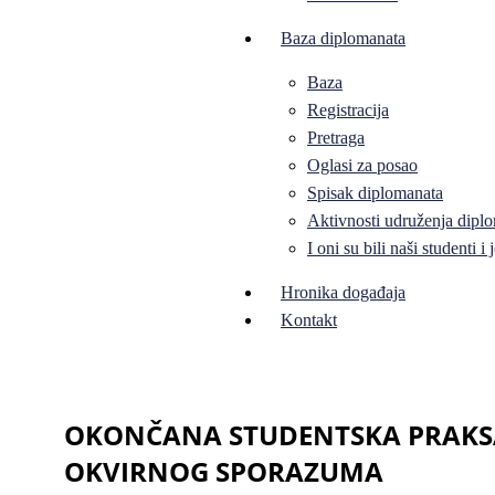
Baza diplomanata
Baza
Registracija
Pretraga
Oglasi za posao
Spisak diplomanata
Aktivnosti udruženja diplo
I oni su bili naši studenti 
Hronika događaja
Kontakt
OKONČANA STUDENTSKA PRAKS
OKVIRNOG SPORAZUMA