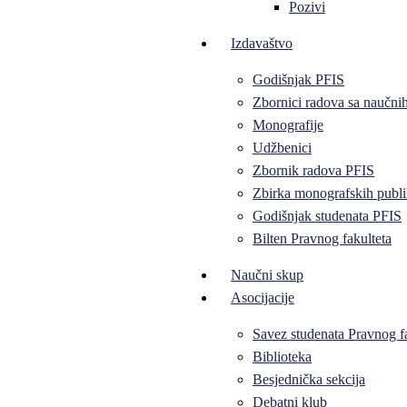
Pozivi
Izdavaštvo
Godišnjak PFIS
Zbornici radova sa naučni
Monografije
Udžbenici
Zbornik radova PFIS
Zbirka monografskih publi
Godišnjak studenata PFIS
Bilten Pravnog fakulteta
Naučni skup
Asocijacije
Savez studenata Pravnog f
Biblioteka
Besjednička sekcija
Debatni klub