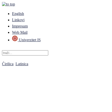
English
Linkovi
Impresum
Web Mail
Univerzitet IS
Ćirilica
Latinica