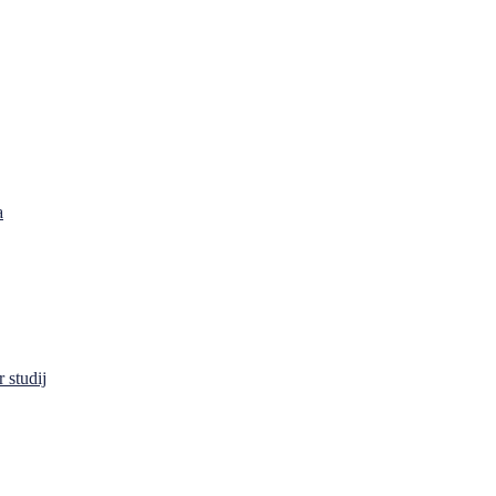
a
 studij