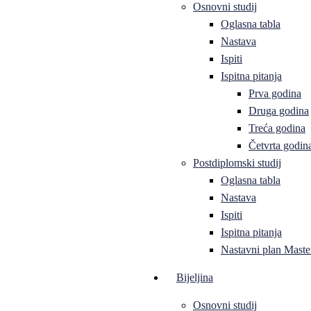
Osnovni studij
Oglasna tabla
Nastava
Ispiti
Ispitna pitanja
Prva godina
Druga godina
Treća godina
Četvrta godin
Postdiplomski studij
Oglasna tabla
Nastava
Ispiti
Ispitna pitanja
Nastavni plan Master
Bijeljina
Osnovni studij