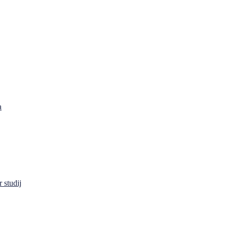
a
 studij