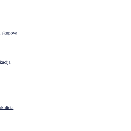
h skupova
kacija
akulteta