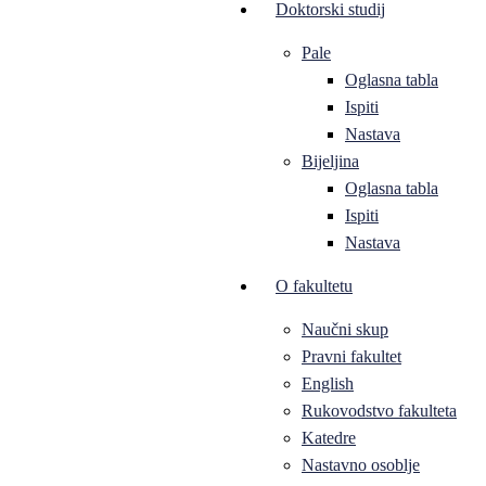
Doktorski studij
Pale
Oglasna tabla
Ispiti
Nastava
Bijeljina
Oglasna tabla
Ispiti
Nastava
O fakultetu
Naučni skup
Pravni fakultet
English
Rukovodstvo fakulteta
Katedre
Nastavno osoblje