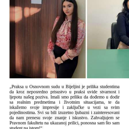
„Praksa u Osnovnom sudu u Bijeljini je prilika studentima
da kroz neposredno prisustvo u praksi uvide stvarnost i
ljepotu našeg poziva. Imali smo priliku da dođemo u dodir
sa realnim predmetima i životnim situacijama, te da
iskažemo svoje impresije i zaključke u vezi sa svim
pojedinostima. Svi su bili izuzetno ljubazni i zainteresovani
da nam prenesu svoje znanje i iskustvo. Zahvaljujem se
Pravnom fakultetu na ukazanoj prilici, ponosna sam što sam
student na istom!“