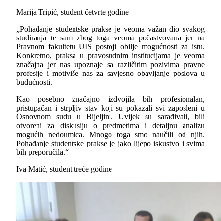
Marija Tripić, student četvrte godine
„Pohađanje studentske prakse je veoma važan dio svakog
studiranja te sam zbog toga veoma počastvovana jer na
Pravnom fakultetu UIS postoji obilje mogućnosti za istu.
Konkretno, praksa u pravosudnim institucijama je veoma
značajna jer nas upoznaje sa različitim pozivima pravne
profesije i motiviše nas za savjesno obavljanje poslova u
budućnosti.
Kao posebno značajno izdvojila bih profesionalan,
pristupačan i strpljiv stav koji su pokazali svi zaposleni u
Osnovnom sudu u Bijeljini. Uvijek su sarađivali, bili
otvoreni za diskusiju o predmetima i detaljnu analizu
mogućih nedoumica. Mnogo toga smo naučili od njih.
Pohađanje studentske prakse je jako lijepo iskustvo i svima
bih preporučila.“
Iva Matić, student treće godine