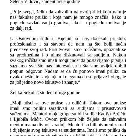
Selena Vidović, student treće godine
„Prije svega, želim da zahvalim na ovoj prilici koju nam je
naš fakultet pružio i koja nam je mnogo značila, kako u
pogledu savladavanja gradiva, tako i u pogledu motivacije
za dalji rad.
U Osnovnom sudu u Bijeljini su nas dočekali prijatno,
profesionalno i sa stavom da nam na što bolji način
predstave svoj rad. Prisutvovali smo ročištima, upoznali se
sa predmetima i o njima diskutovali sa sudijom. Nakon
svakog ročišta smo imali mogućnost da postavljamo pitanja i
saznamo sve što nas interesuje, na šta smo uvijek dobili
potpun odgovor. Nadam se da ću ponovo imati priliku za
ovako nešto, te savjetujem kolegama da se prijave i obogate
za još jedno novo iskustvo i znanje.“
Željka Sekulić, student druge godine
„Moji utisci sa ove prakse su odlični! Tokom ove prakse
imali smo priliku sarađivati sa sudijama i prisustvovati
suđenjima. Mentori moje grupe su bili sudije Radiša Bojičić
i Ljubiša Mićić. Ovom prilikom bih željela da zahvalim
mentorima na divnoj saradnji. Mentori su bili otvoreni za rad
i dijeljenje svog iskustva sa studentima. Imali smo priliku da
razgovaramo o predmetima iz različitih oblasti. Ova praksa