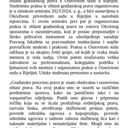
oblasti građanskog prava u Osnovnom sudu u Bijeljini.
Studentska praksa iz oblasti građanskog prava organizovana
je u zimskom semestru 2023/2024. a. g., a biće nastavljena u
Okružnom privrednom sudu u Bijeljini u narednim
mjesecima. U ovom semestru prvi put je organizovana
praksa iz oblasti građanskog prava na osnovu Okvirnog
sporazuma o razumijevanju, koji je postao prepoznatljiv i
široko prihvaćen instrument za obezbjeđenje saradnje
Pravnog fakulteta sa pravosudnim institucijama i uopšte
pravničkom strukom i praksom. Praksa u Osnovnom sudu
održana je za ukupno četiri grupe, od kojih je svaka imala
mentora iz reda sudija. Ovim putem izražavamo veliku
zahvalnost za profesionalizam, kolegijalnu podršku i
ljubaznost svih mentora i organizatora prakse u Osnovnom
sudu u Bijeljini. Utiske studenata prenosimo u nastavku.
„Građansko procesno pravo je znato obuhvatna i raznovrsna
oblast prava. Na ovoj praksi smo se susreli sa različitim
predmetima sporova, kako na parničnom tako i na
vanparnično odjeljenju. Pratili smo glavna i pripremna
ročišta koja su se ticala produženja roditeljskog prava,
razvoda braka, utvrđivanja službenosti prolaza putem,
povrede odredaba ugovora o kupoprodaju, povrede
odredaba ugovora o radnom odnosu službenog lica kao i
naknade materijalne i nematerijalne štete. Mogli smo da