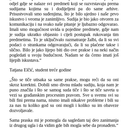
odjel gdje se nalaze svi predmeti koji se razvrstavaju prema
sudijama kojima su i dodijeljeni pa do same arhive.
Prisustvovali smo suđenjima, što je bilo ujedno i naše prvo
iskustvo i veoma je zanimljivo. Sudija je bio jako otvoren za
komunikaciju i na svako naše pitanje je ljubazno odgovarao.
Imali smo mogućnost uvida u pojedine predmete, gdje nam
je sudija ukratko objasnio i cijeli postupak rukovanja tim
predmetima. To je uključivalo razmatranje žalbi, da li su svi
podaci o strankama odgovarajući, da li su plaćene takse i
slično. Bilo je jako lijepo biti dio ove prakse i na neki način
pogledati u svoju budućnost. Nadam se da ćemo imati još
lijepih iskustava.“
Tatjana Elčić, student treće godine
„Što se tiče utisaka sa same prakse, mogu reći da su oni
skroz korektni. Dobili smo divnu mladu sudiju, koja nam je
puno značila i što se samog suda tiče i što se tiče saveta u
vezi sa građanskim procesnim pravom. Sve u svemu svi su
bili fini prema nama, nismo imali nikakve probleme i bili su
za nas tu koliko god su oni mogli i koliko su im obaveze
dozvoljavale.
Sama praska mi je pomogla da sagledam taj deo zanimanja
iz drugog ugla i da vidim gde bih mogla sebe da pronađem.“