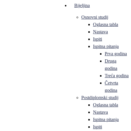
Bijeljina
Osnovni studij
Oglasna tabla
Nastava
Ispiti
Ispitna pitanja
Prva godina
Druga
godina
Treća godina
Četvrta
godina
Postdiplomski studij
Oglasna tabla
Nastava
Ispitna pitanja
Ispiti