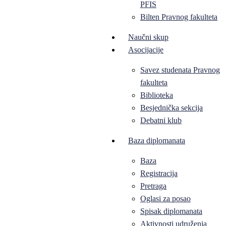
PFIS
Bilten Pravnog fakulteta
Naučni skup
Asocijacije
Savez studenata Pravnog
fakulteta
Biblioteka
Besjednička sekcija
Debatni klub
Baza diplomanata
Baza
Registracija
Pretraga
Oglasi za posao
Spisak diplomanata
Aktivnosti udruženja