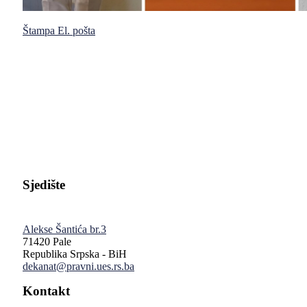
Štampa
El. pošta
Pravni fakultet Univerziteta u Istočnom Sarajevu
Sjedište
Alekse Šantića br.3
71420 Pale
Republika Srpska - BiH
dekanat@pravni.ues.rs.ba
Kontakt