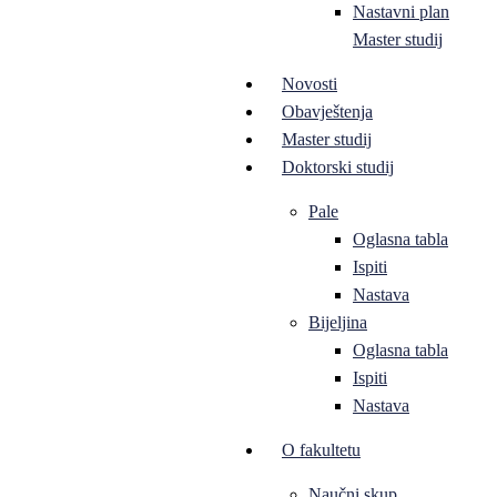
Nastavni plan
Master studij
Novosti
Obavještenja
Master studij
Doktorski studij
Pale
Oglasna tabla
Ispiti
Nastava
Bijeljina
Oglasna tabla
Ispiti
Nastava
O fakultetu
Naučni skup