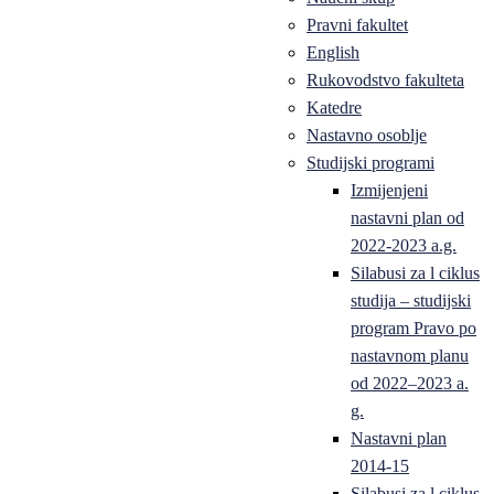
Pravni fakultet
English
Rukovodstvo fakulteta
Katedre
Nastavno osoblje
Studijski programi
Izmijenjeni
nastavni plan od
2022-2023 a.g.
Silabusi za l ciklus
studija – studijski
program Pravo po
nastavnom planu
od 2022–2023 a.
g.
Nastavni plan
2014-15
Silabusi za l ciklus