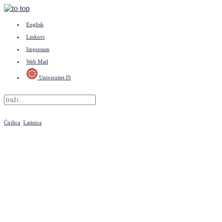
English
Linkovi
Impresum
Web Mail
Univerzitet IS
Ćirilica
Latinica