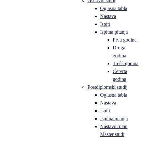
Osnovni studij
Oglasna tabla
Nastava
Ispiti
Ispitna pitanja
Prva godina
Druga
godina
Treća godina
Četvrta
godina
Postdiplomski studij
Oglasna tabla
Nastava
Ispiti
Ispitna pitanja
Nastavni plan
Master studij