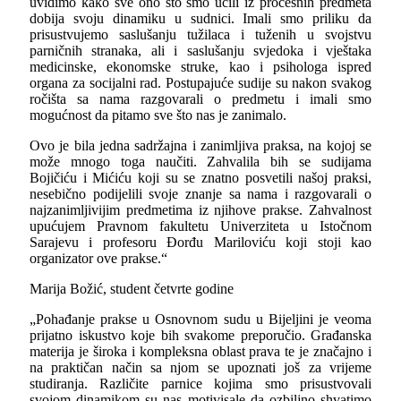
uvidimo kako sve ono što smo učili iz procesnih predmeta
dobija svoju dinamiku u sudnici. Imali smo priliku da
prisustvujemo saslušanju tužilaca i tuženih u svojstvu
parničnih stranaka, ali i saslušanju svjedoka i vještaka
medicinske, ekonomske struke, kao i psihologa ispred
organa za socijalni rad. Postupajuće sudije su nakon svakog
ročišta sa nama razgovarali o predmetu i imali smo
mogućnost da pitamo sve što nas je zanimalo.
Ovo je bila jedna sadržajna i zanimljiva praksa, na kojoj se
može mnogo toga naučiti. Zahvalila bih se sudijama
Bojičiću i Mićiću koji su se znatno posvetili našoj praksi,
nesebično podijelili svoje znanje sa nama i razgovarali o
najzanimljivijim predmetima iz njihove prakse. Zahvalnost
upućujem Pravnom fakultetu Univerziteta u Istočnom
Sarajevu i profesoru Đorđu Mariloviću koji stoji kao
organizator ove prakse.“
Marija Božić, student četvrte godine
„Pohađanje prakse u Osnovnom sudu u Bijeljini je veoma
prijatno iskustvo koje bih svakome preporučio. Građanska
materija je široka i kompleksna oblast prava te je značajno i
na praktičan način sa njom se upoznati još za vrijeme
studiranja. Različite parnice kojima smo prisustvovali
svojom dinamikom su nas motivisale da ozbiljno shvatimo