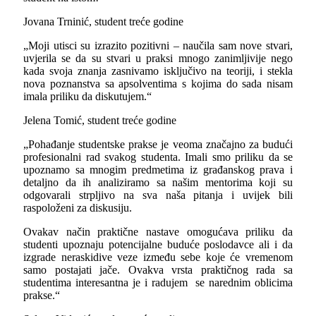
Jovana Trninić, student treće godine
„Moji utisci su izrazito pozitivni – naučila sam nove stvari,
uvjerila se da su stvari u praksi mnogo zanimljivije nego
kada svoja znanja zasnivamo isključivo na teoriji, i stekla
nova poznanstva sa apsolventima s kojima do sada nisam
imala priliku da diskutujem.“
Jelena Tomić, student treće godine
„Pohađanje studentske prakse je veoma značajno za budući
profesionalni rad svakog studenta. Imali smo priliku da se
upoznamo sa mnogim predmetima iz građanskog prava i
detaljno da ih analiziramo sa našim mentorima koji su
odgovarali strpljivo na sva naša pitanja i uvijek bili
raspoloženi za diskusiju.
Ovakav način praktične nastave omogućava priliku da
studenti upoznaju potencijalne buduće poslodavce ali i da
izgrade neraskidive veze između sebe koje će vremenom
samo postajati jače. Ovakva vrsta praktičnog rada sa
studentima interesantna je i radujem se narednim oblicima
prakse.“