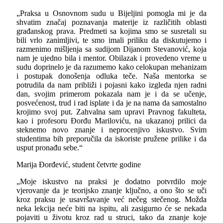
„Praksa u Osnovnom sudu u Bijeljini pomogla mi je da
shvatim značaj poznavanja materije iz različitih oblasti
građanskog prava. Predmeti sa kojima smo se susretali su
bili vrlo zanimljivi, te smo imali priliku da diskutujemo i
razmenimo mišljenja sa sudijom Dijanom Stevanović, koja
nam je ujedno bila i mentor. Obilazak i provedeno vreme u
sudu doprinelo je da razumemo kako celokupan mehanizam
i postupak donošenja odluka teče. Naša mentorka se
potrudila da nam približi i pojasni kako izgleda njen radni
dan, svojim primerom pokazala nam je i da se učenje,
posvećenost, trud i rad isplate i da je na nama da samostalno
krojimo svoj put. Zahvalna sam upravi Pravnog fakulteta,
kao i profesoru Đorđu Mariloviću, na ukazanoj prilici da
steknemo novo znanje i neprocenjivo iskustvo. Svim
studentima bih preporučila da iskoriste pružene prilike i da
usput pronađu sebe.“
Marija Đorđević, student četvrte godine
„Moje iskustvo na praksi je dodatno potvrdilo moje
vjerovanje da je teorijsko znanje ključno, a ono što se uči
kroz praksu je usavršavanje već nečeg stečenog. Možda
neka lekcija neće biti na ispitu, ali zasigurno će se nekada
pojaviti u životu kroz rad u struci, tako da znanje koje