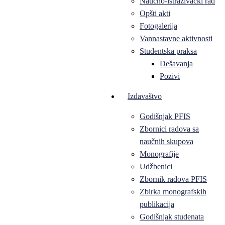
Naučno-istraživački rad
Opšti akti
Fotogalerija
Vannastavne aktivnosti
Studentska praksa
Dešavanja
Pozivi
Izdavaštvo
Godišnjak PFIS
Zbornici radova sa
naučnih skupova
Monografije
Udžbenici
Zbornik radova PFIS
Zbirka monografskih
publikacija
Godišnjak studenata