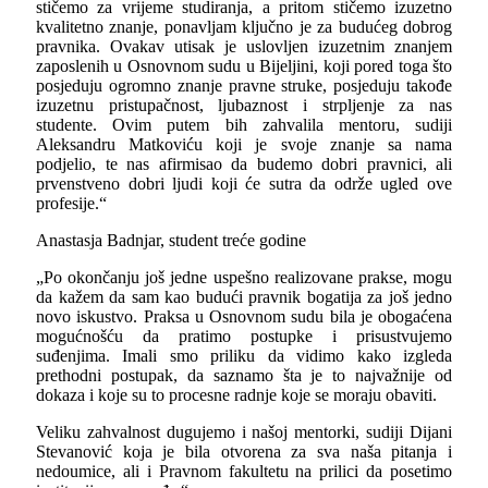
stičemo za vrijeme studiranja, a pritom stičemo izuzetno
kvalitetno znanje, ponavljam ključno je za budućeg dobrog
pravnika. Ovakav utisak je uslovljen izuzetnim znanjem
zaposlenih u Osnovnom sudu u Bijeljini, koji pored toga što
posjeduju ogromno znanje pravne struke, posjeduju takođe
izuzetnu pristupačnost, ljubaznost i strpljenje za nas
studente. Ovim putem bih zahvalila mentoru, sudiji
Aleksandru Matkoviću koji je svoje znanje sa nama
podjelio, te nas afirmisao da budemo dobri pravnici, ali
prvenstveno dobri ljudi koji će sutra da održe ugled ove
profesije.“
Anastasja Badnjar, student treće godine
„Po okončanju još jedne uspešno realizovane prakse, mogu
da kažem da sam kao budući pravnik bogatija za još jedno
novo iskustvo. Praksa u Osnovnom sudu bila je obogaćena
mogućnošću da pratimo postupke i prisustvujemo
suđenjima. Imali smo priliku da vidimo kako izgleda
prethodni postupak, da saznamo šta je to najvažnije od
dokaza i koje su to procesne radnje koje se moraju obaviti.
Veliku zahvalnost dugujemo i našoj mentorki, sudiji Dijani
Stevanović koja je bila otvorena za sva naša pitanja i
nedoumice, ali i Pravnom fakultetu na prilici da posetimo