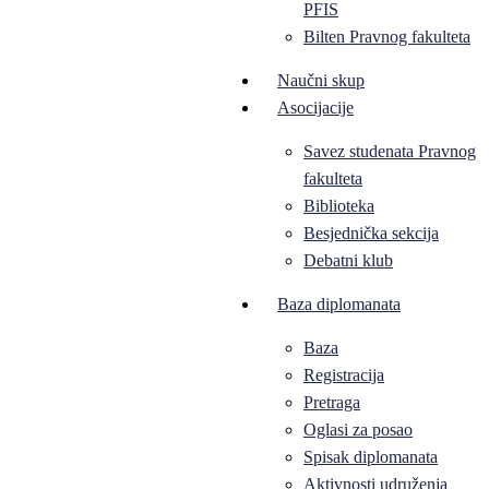
PFIS
Bilten Pravnog fakulteta
Naučni skup
Asocijacije
Savez studenata Pravnog
fakulteta
Biblioteka
Besjednička sekcija
Debatni klub
Baza diplomanata
Baza
Registracija
Pretraga
Oglasi za posao
Spisak diplomanata
Aktivnosti udruženja