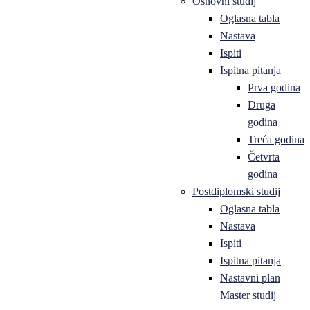
Osnovni studij
Oglasna tabla
Nastava
Ispiti
Ispitna pitanja
Prva godina
Druga
godina
Treća godina
Četvrta
godina
Postdiplomski studij
Oglasna tabla
Nastava
Ispiti
Ispitna pitanja
Nastavni plan
Master studij