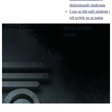
diplomiranih studenata
I oni su bili naši studenti i
još uvijek su sa nama
Pravni fakultet
Hronika događaja
Univerziteta u Istočnom Sarajevu
Kontakt