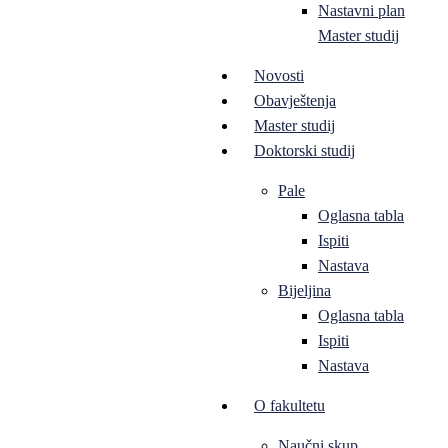
Nastavni plan
Master studij
Novosti
Obavještenja
Master studij
Doktorski studij
Pale
Oglasna tabla
Ispiti
Nastava
Bijeljina
Oglasna tabla
Ispiti
Nastava
O fakultetu
Naučni skup