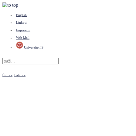
English
Linkovi
Impresum
Web Mail
Univerzitet IS
Ćirilica
Latinica