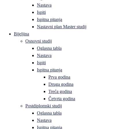
Nastava
Ispiti
Ispitna pitanja
Nastavni plan Master studij
Bijeljina
Osnovni studij
Oglasna tabla
Nastava
Ispiti
Ispitna pitanja
Prva godina
Druga godina
Treća godina
Četvrta godina
Postdiplomski studij
Oglasna tabla
Nastava
Ispitna pitanja