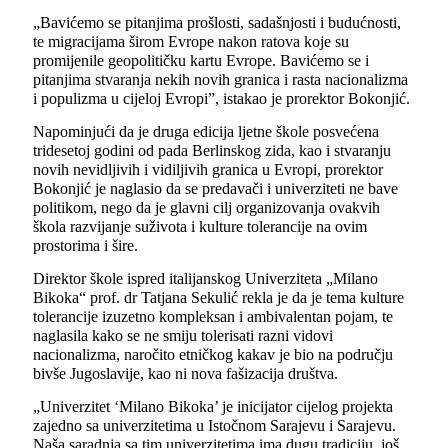
„Bavićemo se pitanjima prošlosti, sadašnjosti i budućnosti,
te migracijama širom Evrope nakon ratova koje su
promijenile geopolitičku kartu Evrope. Bavićemo se i
pitanjima stvaranja nekih novih granica i rasta nacionalizma
i populizma u cijeloj Evropi”
, istakao je prorektor Bokonjić.
Napominjući da je druga edicija lјetne škole posvećena
tridesetoj godini od pada Berlinskog zida, kao i stvaranju
novih nevidlјivih i vidilјivih granica u Evropi, prorektor
Bokonjić je naglasio da se predavači i univerziteti ne bave
politikom, nego da je glavni cilј organizovanja ovakvih
škola razvijanje suživota i kulture tolerancije na ovim
prostorima i šire.
Direktor škole ispred italijanskog Univerziteta „Milano
Bikoka“ prof. dr Tatjana Sekulić rekla je da je tema kulture
tolerancije izuzetno kompleksan i ambivalentan pojam, te
naglasila kako se ne smiju tolerisati razni vidovi
nacionalizma, naročito etničkog kakav je bio na području
bivše Jugoslavije, kao ni nova fašizacija društva.
„Univerzitet ‘Milano Bikoka’ je inicijator cijelog projekta
zajedno sa univerzitetima u Istočnom Sarajevu i Sarajevu.
Naša saradnja sa tim univerzitetima ima dugu tradiciju, još