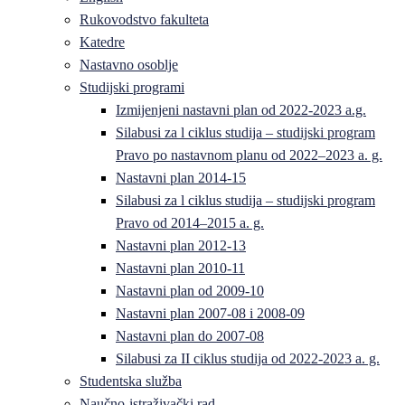
Rukovodstvo fakulteta
Katedre
Nastavno osoblje
Studijski programi
Izmijenjeni nastavni plan od 2022-2023 a.g.
Silabusi za l ciklus studija – studijski program
Pravo po nastavnom planu od 2022–2023 a. g.
Nastavni plan 2014-15
Silabusi za l ciklus studija – studijski program
Pravo od 2014–2015 a. g.
Nastavni plan 2012-13
Nastavni plan 2010-11
Nastavni plan od 2009-10
Nastavni plan 2007-08 i 2008-09
Nastavni plan do 2007-08
Silabusi za II ciklus studija od 2022-2023 a. g.
Studentska služba
Naučno-istraživački rad