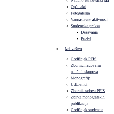
Naučno-istraživački rad
Opšti akti
Fotogalerija
Vannastavne aktivnosti
Studentska praksa
Dešavanja
Pozivi
Izdavaštvo
Godišnjak PFIS
Zbornici radova sa
naučnih skupova
Monografije
Udžbenici
Zbornik radova PFIS
Zbirka monografskih
publikacija
Godišnjak studenata