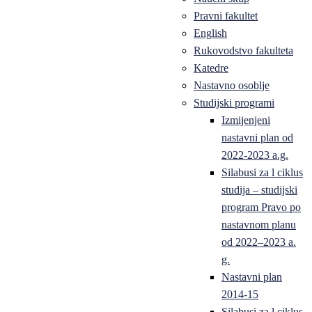
Pravni fakultet
English
Rukovodstvo fakulteta
Katedre
Nastavno osoblje
Studijski programi
Izmijenjeni
nastavni plan od
2022-2023 a.g.
Silabusi za l ciklus
studija – studijski
program Pravo po
nastavnom planu
od 2022–2023 a.
g.
Nastavni plan
2014-15
Silabusi za l ciklus