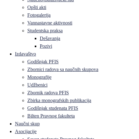
Opšti akti
Fotogalerija
Vannastavne aktivnosti
Studentska praksa
Dešavanja
Pozivi
Izdavaštvo
Godišnjak PFIS
Zbornici radova sa naučnih skupova
Monografije
Udžbenici
Zbornik radova PFIS
Zbirka monografskih publikacija
Godišnjak studenata PFIS
Bilten Pravnog fakulteta
Naučni skup
Asocijacije