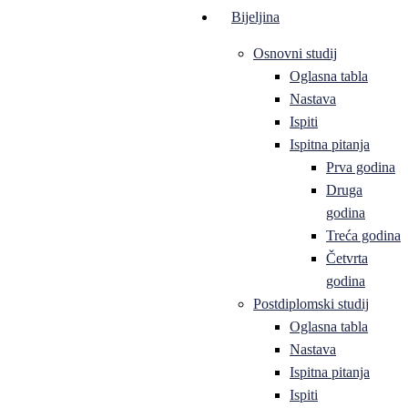
Bijeljina
Osnovni studij
Oglasna tabla
Nastava
Ispiti
Ispitna pitanja
Prva godina
Druga
godina
Treća godina
Četvrta
godina
Postdiplomski studij
Oglasna tabla
Nastava
Ispitna pitanja
Ispiti