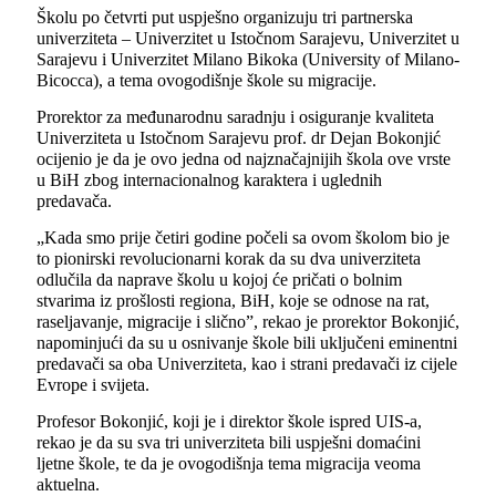
Školu po četvrti put uspješno organizuju tri partnerska
univerziteta – Univerzitet u Istočnom Sarajevu, Univerzitet u
Sarajevu i Univerzitet Milano Bikoka (University of Milano-
Bicocca), a tema ovogodišnje škole su migracije.
Prorektor za međunarodnu saradnju i osiguranje kvaliteta
Univerziteta u Istočnom Sarajevu prof. dr Dejan Bokonjić
ocijenio je da je ovo jedna od najznačajnijih škola ove vrste
u BiH zbog internacionalnog karaktera i uglednih
predavača.
„Kada smo prije četiri godine počeli sa ovom školom bio je
to pionirski revolucionarni korak da su dva univerziteta
odlučila da naprave školu u kojoj će pričati o bolnim
stvarima iz prošlosti regiona, BiH, koje se odnose na rat,
raselјavanje, migracije i slično”
, rekao je prorektor Bokonjić,
napominjući da su u osnivanje škole bili uklјučeni eminentni
predavači sa oba Univerziteta, kao i strani predavači iz cijele
Evrope i svijeta.
Profesor Bokonjić, koji je i direktor škole ispred UIS-a,
rekao je da su sva tri univerziteta bili uspješni domaćini
lјetne škole, te da je ovogodišnja tema migracija veoma
aktuelna.