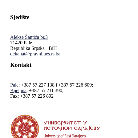
Sjedište
Alekse Šantića br.3
71420 Pale
Republika Srpska - BiH
dekanat@pravni.ues.rs.ba
Kontakt
Pale
: +387 57 227 138 i +387 57 226 609;
Bijeljina
: +387 55 211 390;
Fax: +387 57 226 892