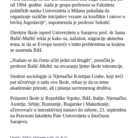
od 1994. godine kada je grupa profesora sa Fakulteta
političkih nauka Univerziteta u Milanu pokušala da
organizuje različite inicijative vezane za konflikte i ratove u
bivšoj Jugoslaviji“
, napomenula je profesor Sekulić.
Direktor škole ispred Univerziteta u Sarajevu prof. dr Jasna
Bašić-Muftić rekla je kako su, nažalost, migracije aktuelna
tema, te da se Evropa susreće s istim problemima sa kojima
se susretala BiH.
„Nadam se da ćemo učiti jedni od drugih“
, poručila je
profesor Bašić-Muftić na otvaranju lјetne škole tolerancije.
Student sociologije iz Nјemačke Kristijan Grabe, koji treći
put učestvuje u radu ove škole, rekao je da su teme
akademske prirode, ali i pitanja savremenog društva.
Polaznici škole iz Republike Srpske, BiH, Italije, Nјemačke,
Austrije, Srbije, Rumunije, Bugarske i Makedonije,
učesvovaće u interaktivnoj nastavi do subote, 23. septembra
na Pravnom fakultetu Pale Univerziteta u Istočnom
Sarajevu.
izvor:
http://www.ues.rs.ba/