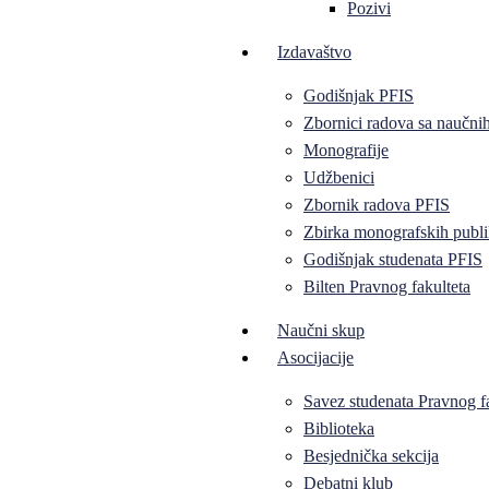
Pozivi
Izdavaštvo
Godišnjak PFIS
Zbornici radova sa naučni
Monografije
Udžbenici
Zbornik radova PFIS
Zbirka monografskih publi
Godišnjak studenata PFIS
Bilten Pravnog fakulteta
Naučni skup
Asocijacije
Savez studenata Pravnog f
Biblioteka
Besjednička sekcija
Debatni klub