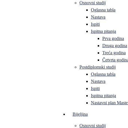
Osnovni studij
Oglasna tabla
Nastava
Ispiti
Ispitna pitanja
Prva godina
Druga godina
Treća godina
Četvrta godin
Postdiplomski studij
Oglasna tabla
Nastava
Ispiti
Ispitna pitanja
Nastavni plan Master
Bijeljina
Osnovni studij