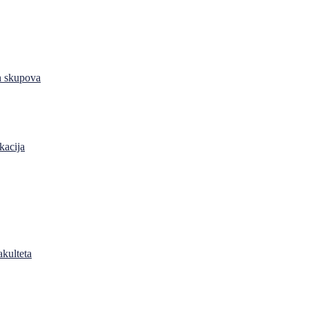
h skupova
kacija
akulteta