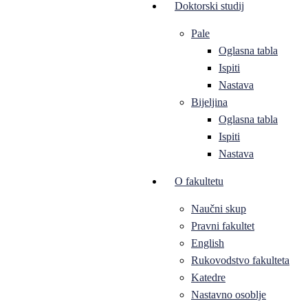
Doktorski studij
Pale
Oglasna tabla
Ispiti
Nastava
Bijeljina
Oglasna tabla
Ispiti
Nastava
O fakultetu
Naučni skup
Pravni fakultet
English
Rukovodstvo fakulteta
Katedre
Nastavno osoblje