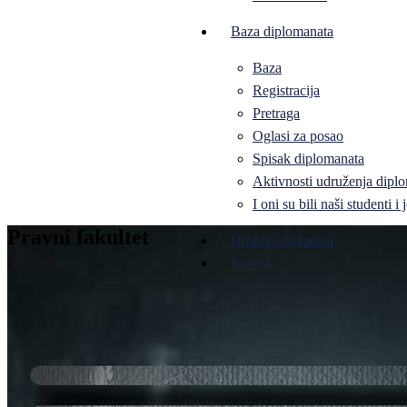
Baza diplomanata
Baza
Registracija
Pretraga
Oglasi za posao
Spisak diplomanata
Aktivnosti udruženja diplo
I oni su bili naši studenti 
Pravni fakultet
Hronika događaja
Kontakt