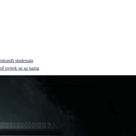
miranih studenata
i još uvijek su sa nama
Univerziteta u Istočnom Sarajevu