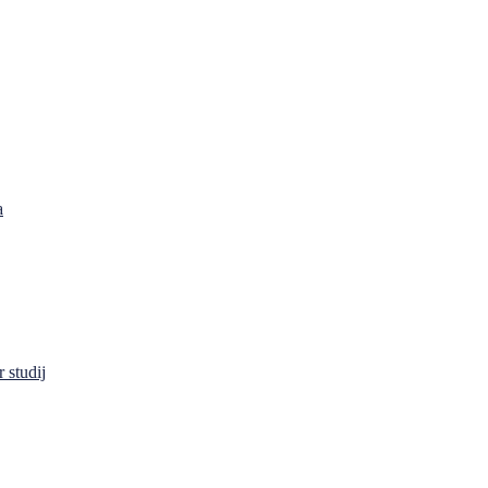
a
 studij