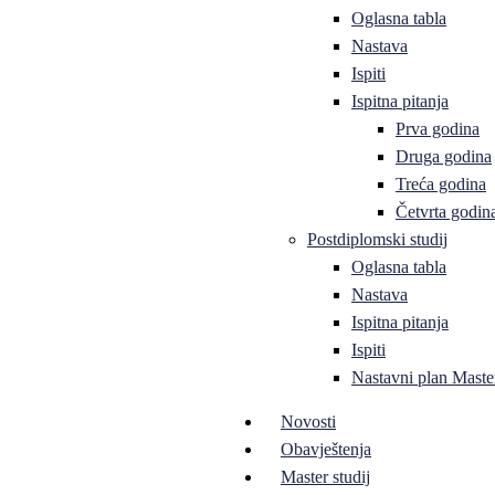
Oglasna tabla
Nastava
Ispiti
Ispitna pitanja
Prva godina
Druga godina
Treća godina
Četvrta godin
Postdiplomski studij
Oglasna tabla
Nastava
Ispitna pitanja
Ispiti
Nastavni plan Master
Novosti
Obavještenja
Master studij