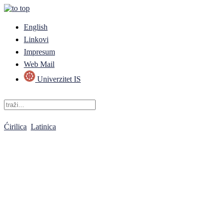
English
Linkovi
Impresum
Web Mail
Univerzitet IS
Ćirilica
Latinica