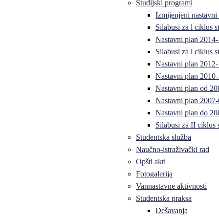
Studijski programi
Izmijenjeni nastavni
Silabusi za l ciklus
Nastavni plan 2014
Silabusi za l ciklus
Nastavni plan 2012
Nastavni plan 2010-
Nastavni plan od 20
Nastavni plan 2007-
Nastavni plan do 20
Silabusi za II ciklus
Studentska služba
Naučno-istraživački rad
Opšti akti
Fotogalerija
Vannastavne aktivnosti
Studentska praksa
Dešavanja