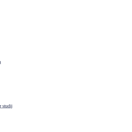
a
 studij