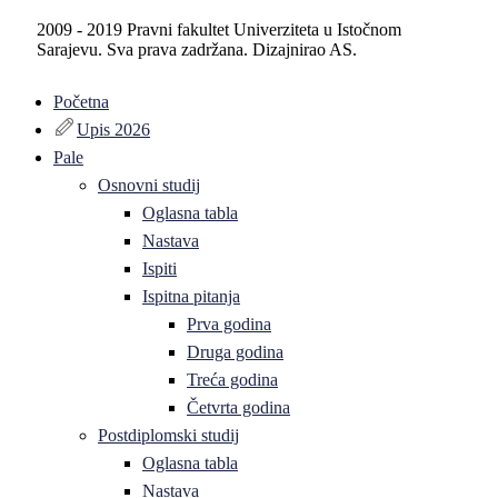
2009 - 2019 Pravni fakultet Univerziteta u Istočnom
Sarajevu. Sva prava zadržana. Dizajnirao AS.
Početna
Upis 2026
Pale
Osnovni studij
Oglasna tabla
Nastava
Ispiti
Ispitna pitanja
Prva godina
Druga godina
Treća godina
Četvrta godina
Postdiplomski studij
Oglasna tabla
Nastava