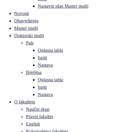
Nastavni plan Master studij
Novosti
Obavještenja
Master studij
Doktorski studij
Pale
Oglasna tabla
Ispiti
Nastava
Bijeljina
Oglasna tabla
Ispiti
Nastava
O fakultetu
Naučni skup
Pravni fakultet
English
Rukovodstvo fakulteta