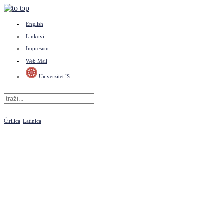
English
Linkovi
Impresum
Web Mail
Univerzitet IS
Ćirilica
Latinica