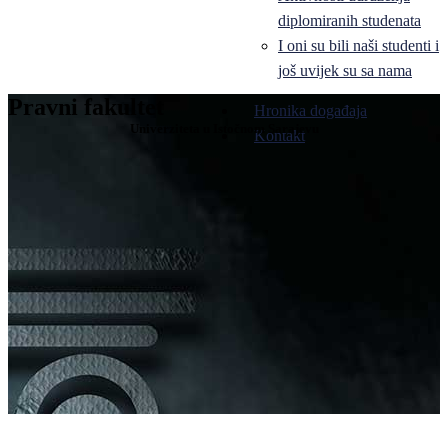
diplomiranih studenata
I oni su bili naši studenti i
još uvijek su sa nama
Pravni fakultet
Hronika događaja
Univerziteta u Istočnom Sarajevu
Kontakt