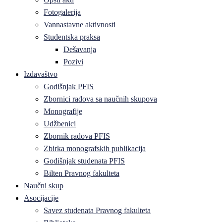
Fotogalerija
Vannastavne aktivnosti
Studentska praksa
Dešavanja
Pozivi
Izdavaštvo
Godišnjak PFIS
Zbornici radova sa naučnih skupova
Monografije
Udžbenici
Zbornik radova PFIS
Zbirka monografskih publikacija
Godišnjak studenata PFIS
Bilten Pravnog fakulteta
Naučni skup
Asocijacije
Savez studenata Pravnog fakulteta