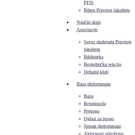
PFIS
Bilten Pravnog fakulteta
Naučni skup
Asocijacije
Savez studenata Pravnog
fakulteta
Biblioteka
Besjednička sekcija
Debatni klub
Baza diplomanata
Baza
Registracija
Pretraga
Oglasi za posao
Spisak diplomanata
Aktivnosti udruženja