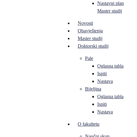
Nastavni plan
Master studij
Novosti
Obavještenja
Master studij
Doktorski studij
Pale
Oglasna tabla
Ispiti
Nastava
Bijeljina
Oglasna tabla
Ispiti
Nastava
O fakultetu
Naučni skup