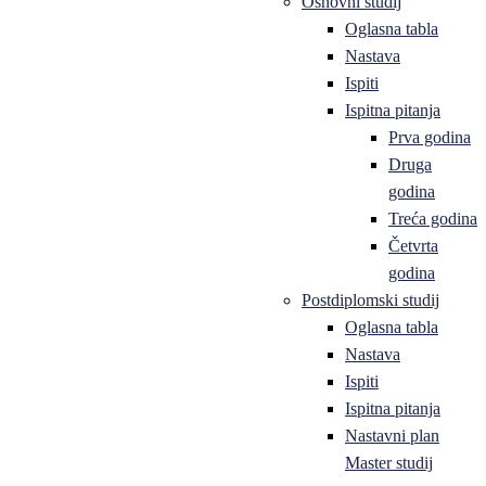
Osnovni studij
Oglasna tabla
Nastava
Ispiti
Ispitna pitanja
Prva godina
Druga
godina
Treća godina
Četvrta
godina
Postdiplomski studij
Oglasna tabla
Nastava
Ispiti
Ispitna pitanja
Nastavni plan
Master studij