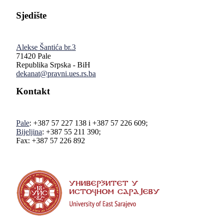
Sjedište
Alekse Šantića br.3
71420 Pale
Republika Srpska - BiH
dekanat@pravni.ues.rs.ba
Kontakt
Pale
: +387 57 227 138 i +387 57 226 609;
Bijeljina
: +387 55 211 390;
Fax: +387 57 226 892