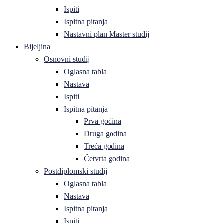
Ispiti
Ispitna pitanja
Nastavni plan Master studij
Bijeljina
Osnovni studij
Oglasna tabla
Nastava
Ispiti
Ispitna pitanja
Prva godina
Druga godina
Treća godina
Četvrta godina
Postdiplomski studij
Oglasna tabla
Nastava
Ispitna pitanja
Ispiti