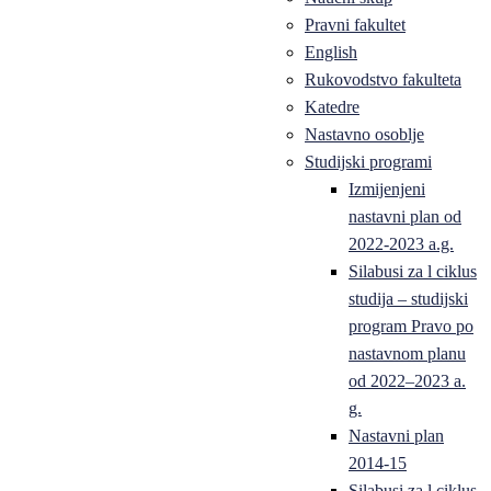
Pravni fakultet
English
Rukovodstvo fakulteta
Katedre
Nastavno osoblje
Studijski programi
Izmijenjeni
nastavni plan od
2022-2023 a.g.
Silabusi za l ciklus
studija – studijski
program Pravo po
nastavnom planu
od 2022–2023 a.
g.
Nastavni plan
2014-15
Silabusi za l ciklus