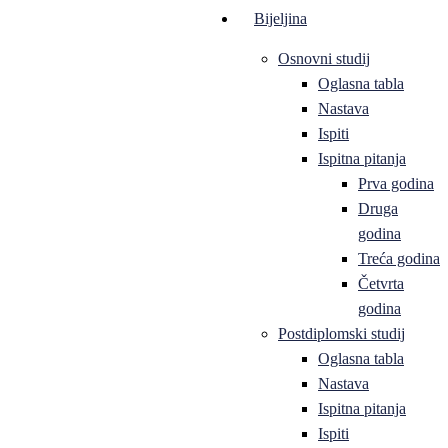
Bijeljina
Osnovni studij
Oglasna tabla
Nastava
Ispiti
Ispitna pitanja
Prva godina
Druga
godina
Treća godina
Četvrta
godina
Postdiplomski studij
Oglasna tabla
Nastava
Ispitna pitanja
Ispiti