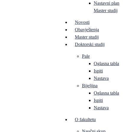
Nastavni plan
Master studij
Novosti
Obavještenja
Master studij
Doktorski studij
Pale
Oglasna tabla
Ispiti
Nastava
Bijeljina
Oglasna tabla
Ispiti
Nastava
O fakultetu
Naučni skup