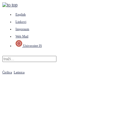
English
Linkovi
Impresum
Web Mail
Univerzitet IS
Ćirilica
Latinica