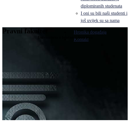
diplomiranih studenata
I oni su bili naši studenti i
još uvijek su sa nama
Pravni fakultet
Hronika događaja
Univerziteta u Istočnom Sarajevu
Kontakt