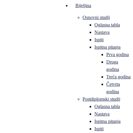
Bijeljina
Osnovni studij
Oglasna tabla
Nastava
Ispiti
Ispitna pitanja
Prva godina
Druga
godina
Treća godina
Četvrta
godina
Postdiplomski studij
Oglasna tabla
Nastava
Ispitna pitanja
Ispiti