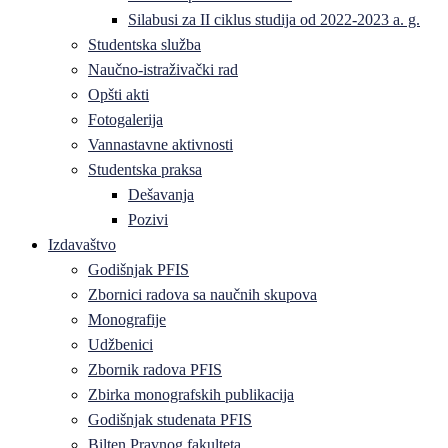
Silabusi za II ciklus studija od 2022-2023 a. g.
Studentska služba
Naučno-istraživački rad
Opšti akti
Fotogalerija
Vannastavne aktivnosti
Studentska praksa
Dešavanja
Pozivi
Izdavaštvo
Godišnjak PFIS
Zbornici radova sa naučnih skupova
Monografije
Udžbenici
Zbornik radova PFIS
Zbirka monografskih publikacija
Godišnjak studenata PFIS
Bilten Pravnog fakulteta