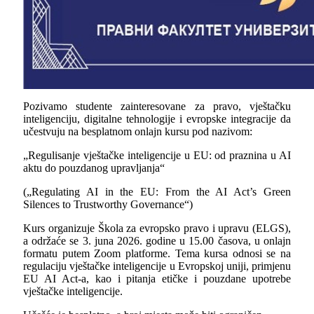
Pozivamo studente zainteresovane za pravo, vještačku
inteligenciju, digitalne tehnologije i evropske integracije da
učestvuju na besplatnom onlajn kursu pod nazivom:
„Regulisanje vještačke inteligencije u EU: od praznina u
AI
aktu do pouzdanog upravljanja“
(
„Regulating AI in the EU: From the AI Act’s Green
Silences to Trustworthy Governance“)
Kurs organizuje Škola za evropsko pravo i upravu
(ELGS)
,
a održaće se 3. juna 2026. godine u 15.00 časova, u onlajn
formatu putem Zoom platforme. Tema kursa odnosi se na
regulaciju vještačke inteligencije u Evropskoj uniji, primjenu
EU
AI Act-a,
kao i pitanja etičke i pouzdane upotrebe
vještačke inteligencije.