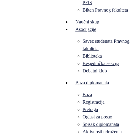
PFIS
Bilten Pravnog fakulteta
Naučni skup
Asocijacije
Savez studenata Pravnog
fakulteta
Biblioteka
Besjednička sekcija
Debatni klub
Baza diplomanata
Baza
Registracija
Pretraga
Oglasi za posao
Spisak diplomanata
Aktivnosti udruženja