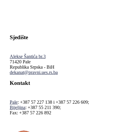
Pravni fakultet Univerziteta u Istočnom Sarajevu
Sjedište
Alekse Šantića br.3
71420 Pale
Republika Srpska - BiH
dekanat@pravni.ues.rs.ba
Kontakt
Pale
: +387 57 227 138 i +387 57 226 609;
Bijeljina
: +387 55 211 390;
Fax: +387 57 226 892