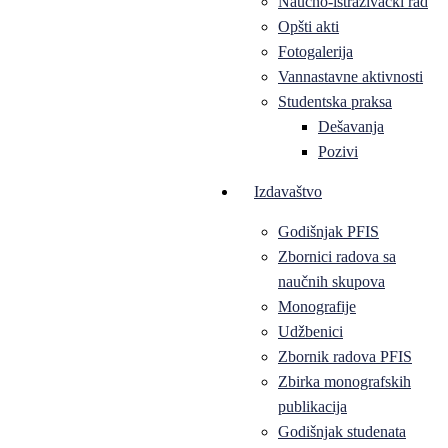
Naučno-istraživački rad
Opšti akti
Fotogalerija
Vannastavne aktivnosti
Studentska praksa
Dešavanja
Pozivi
Izdavaštvo
Godišnjak PFIS
Zbornici radova sa
naučnih skupova
Monografije
Udžbenici
Zbornik radova PFIS
Zbirka monografskih
publikacija
Godišnjak studenata