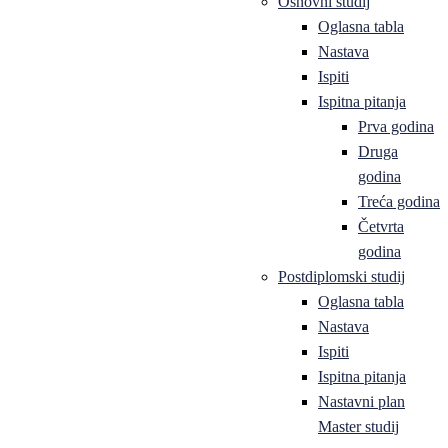
Osnovni studij
Oglasna tabla
Nastava
Ispiti
Ispitna pitanja
Prva godina
Druga
godina
Treća godina
Četvrta
godina
Postdiplomski studij
Oglasna tabla
Nastava
Ispiti
Ispitna pitanja
Nastavni plan
Master studij