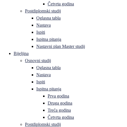
Četvrta godina
Postdiplomski studij
Oglasna tabla
Nastava
Ispiti
Ispitna pitanja
Nastavni plan Master studij
Bijeljina
Osnovni studij
Oglasna tabla
Nastava
Ispiti
Ispitna pitanja
Prva godina
Druga godina
Treća godina
Četvrta godina
Postdiplomski studij