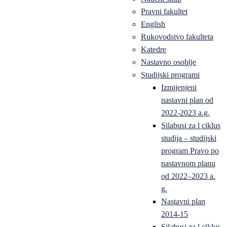
Pravni fakultet
English
Rukovodstvo fakulteta
Katedre
Nastavno osoblje
Studijski programi
Izmijenjeni
nastavni plan od
2022-2023 a.g.
Silabusi za l ciklus
studija – studijski
program Pravo po
nastavnom planu
od 2022–2023 a.
g.
Nastavni plan
2014-15
Silabusi za l ciklus