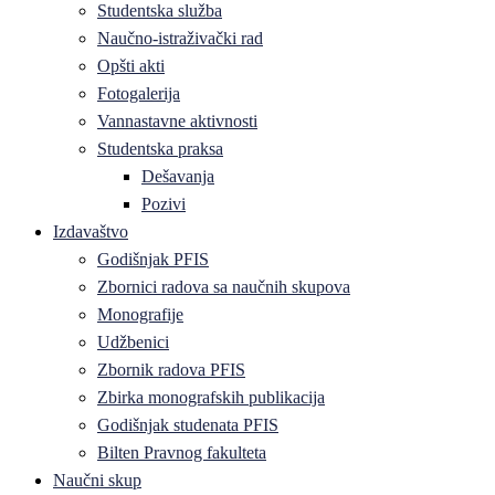
Studentska služba
Naučno-istraživački rad
Opšti akti
Fotogalerija
Vannastavne aktivnosti
Studentska praksa
Dešavanja
Pozivi
Izdavaštvo
Godišnjak PFIS
Zbornici radova sa naučnih skupova
Monografije
Udžbenici
Zbornik radova PFIS
Zbirka monografskih publikacija
Godišnjak studenata PFIS
Bilten Pravnog fakulteta
Naučni skup