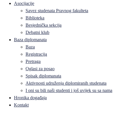
Asocijacije
Savez studenata Pravnog fakulteta
Biblioteka
Besjednička sekcija
Debatni klub
Baza diplomanata
Baza
Registracija
Pretraga
Oglasi za posao
Spisak diplomanata
Aktivnosti udruženja diplomiranih studenata
I oni su bili naši studenti i još uvijek su sa nama
Hronika događaja
Kontakt