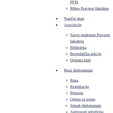
PFIS
Bilten Pravnog fakulteta
Naučni skup
Asocijacije
Savez studenata Pravnog
fakulteta
Biblioteka
Besjednička sekcija
Debatni klub
Baza diplomanata
Baza
Registracija
Pretraga
Oglasi za posao
Spisak diplomanata
Aktivnosti udruženja