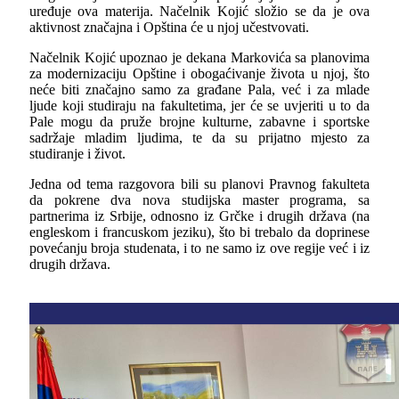
uređuje ova materija. Načelnik Kojić složio se da je ova
aktivnost značajna i Opština će u njoj učestvovati.
Načelnik Kojić upoznao je dekana Markovića sa planovima
za modernizaciju Opštine i obogaćivanje života u njoj, što
neće biti značajno samo za građane Pala, već i za mlade
ljude koji studiraju na fakultetima, jer će se uvjeriti u to da
Pale mogu da pruže brojne kulturne, zabavne i sportske
sadržaje mladim ljudima, te da su prijatno mjesto za
studiranje i život.
Jedna od tema razgovora bili su planovi Pravnog fakulteta
da pokrene dva nova studijska master programa, sa
partnerima iz Srbije, odnosno iz Grčke i drugih država (na
engleskom i francuskom jeziku), što bi trebalo da doprinese
povećanju broja studenata, i to ne samo iz ove regije već i iz
drugih država.