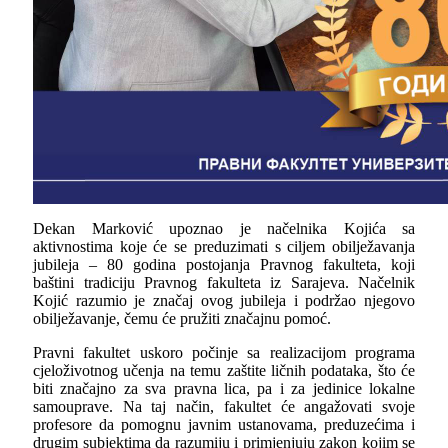
Dekan Marković upoznao je načelnika Kojića sa
aktivnostima koje će se preduzimati s ciljem obilježavanja
jubileja – 80 godina postojanja Pravnog fakulteta, koji
baštini tradiciju Pravnog fakulteta iz Sarajeva. Načelnik
Kojić razumio je značaj ovog jubileja i podržao njegovo
obilježavanje, čemu će pružiti značajnu pomoć.
Pravni fakultet uskoro počinje sa realizacijom programa
cjeloživotnog učenja na temu zaštite ličnih podataka, što će
biti značajno za sva pravna lica, pa i za jedinice lokalne
samouprave. Na taj način, fakultet će angažovati svoje
profesore da pomognu javnim ustanovama, preduzećima i
drugim subjektima da razumiju i primjenjuju zakon kojim se