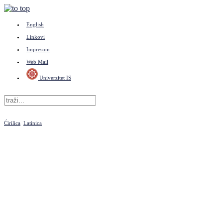
English
Linkovi
Impresum
Web Mail
Univerzitet IS
Ćirilica
Latinica