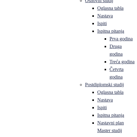
Osnovni studij
Oglasna tabla
Nastava
Ispiti
Ispitna pitanja
Prva godina
Druga
godina
Treća godina
Četvrta
godina
Postdiplomski studij
Oglasna tabla
Nastava
Ispiti
Ispitna pitanja
Nastavni plan
Master studij