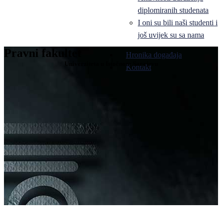
diplomiranih studenata
I oni su bili naši studenti i
još uvijek su sa nama
Pravni fakultet
Hronika događaja
Univerziteta u Istočnom Sarajevu
Kontakt