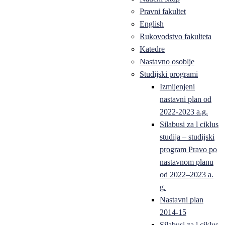
Pravni fakultet
English
Rukovodstvo fakulteta
Katedre
Nastavno osoblje
Studijski programi
Izmijenjeni
nastavni plan od
2022-2023 a.g.
Silabusi za l ciklus
studija – studijski
program Pravo po
nastavnom planu
od 2022–2023 a.
g.
Nastavni plan
2014-15
Silabusi za l ciklus