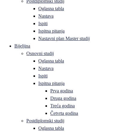
Postdiplomski studij
Oglasna tabla
Nastava
Ispiti
Ispitna pitanja
Nastavni plan Master studij
Bijeljina
Osnovni studij
Oglasna tabla
Nastava
Ispiti
Ispitna pitanja
Prva godina
Druga godina
Treća godina
Četvrta godina
Postdiplomski studij
Oglasna tabla