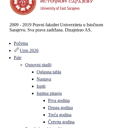
2009 - 2019 Pravni fakultet Univerziteta u Istočnom
Sarajevu. Sva prava zadržana. Dizajnirao AS.
Početna
Upis 2026
Pale
Osnovni studij
Oglasna tabla
Nastava
Ispiti
Ispitna pitanja
Prva godina
Druga godina
Treća godina
Četvrta godina