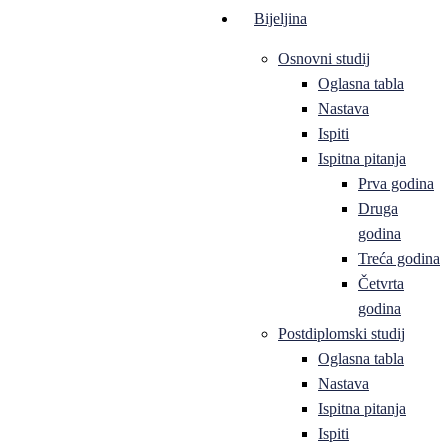
Bijeljina
Osnovni studij
Oglasna tabla
Nastava
Ispiti
Ispitna pitanja
Prva godina
Druga
godina
Treća godina
Četvrta
godina
Postdiplomski studij
Oglasna tabla
Nastava
Ispitna pitanja
Ispiti