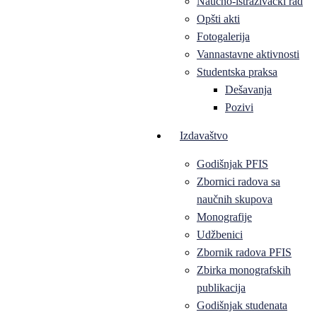
Naučno-istraživački rad
Opšti akti
Fotogalerija
Vannastavne aktivnosti
Studentska praksa
Dešavanja
Pozivi
Izdavaštvo
Godišnjak PFIS
Zbornici radova sa
naučnih skupova
Monografije
Udžbenici
Zbornik radova PFIS
Zbirka monografskih
publikacija
Godišnjak studenata