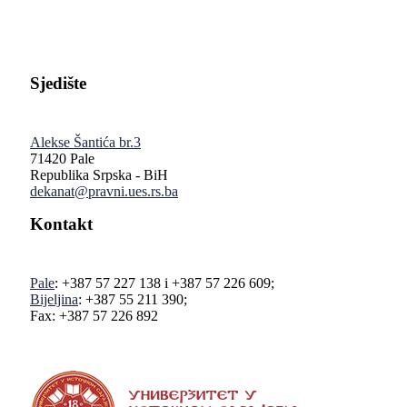
Sjedište
Alekse Šantića br.3
71420 Pale
Republika Srpska - BiH
dekanat@pravni.ues.rs.ba
Kontakt
Pale
: +387 57 227 138 i +387 57 226 609;
Bijeljina
: +387 55 211 390;
Fax: +387 57 226 892