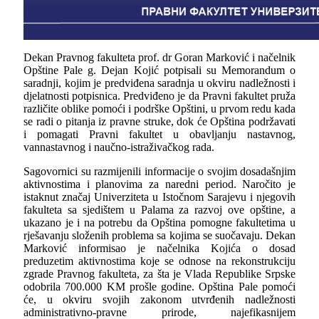
Dekan Pravnog fakulteta prof. dr Goran Marković i načelnik
Opštine Pale g. Dejan Kojić potpisali su Memorandum o
saradnji, kojim je predviđena saradnja u okviru nadležnosti i
djelatnosti potpisnica. Predviđeno je da Pravni fakultet pruža
različite oblike pomoći i podrške Opštini, u prvom redu kada
se radi o pitanja iz pravne struke, dok će Opština podržavati
i pomagati Pravni fakultet u obavljanju nastavnog,
vannastavnog i naučno-istraživačkog rada.
Sagovornici su razmijenili informacije o svojim dosadašnjim
aktivnostima i planovima za naredni period. Naročito je
istaknut značaj Univerziteta u Istočnom Sarajevu i njegovih
fakulteta sa sjedištem u Palama za razvoj ove opštine, a
ukazano je i na potrebu da Opština pomogne fakultetima u
rješavanju složenih problema sa kojima se suočavaju. Dekan
Marković informisao je načelnika Kojića o dosad
preduzetim aktivnostima koje se odnose na rekonstrukciju
zgrade Pravnog fakulteta, za šta je Vlada Republike Srpske
odobrila 700.000 KM prošle godine. Opština Pale pomoći
će, u okviru svojih zakonom utvrđenih nadležnosti
administrativno-pravne prirode, najefikasnijem