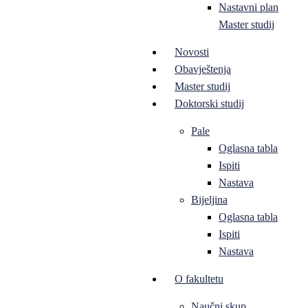
Nastavni plan
Master studij
Novosti
Obavještenja
Master studij
Doktorski studij
Pale
Oglasna tabla
Ispiti
Nastava
Bijeljina
Oglasna tabla
Ispiti
Nastava
O fakultetu
Naučni skup