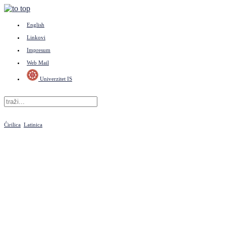
English
Linkovi
Impresum
Web Mail
Univerzitet IS
Ćirilica
Latinica