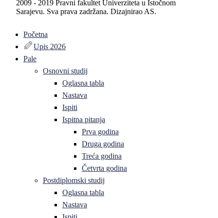
2009 - 2019 Pravni fakultet Univerziteta u Istočnom
Sarajevu. Sva prava zadržana. Dizajnirao AS.
Početna
Upis 2026
Pale
Osnovni studij
Oglasna tabla
Nastava
Ispiti
Ispitna pitanja
Prva godina
Druga godina
Treća godina
Četvrta godina
Postdiplomski studij
Oglasna tabla
Nastava
Ispiti