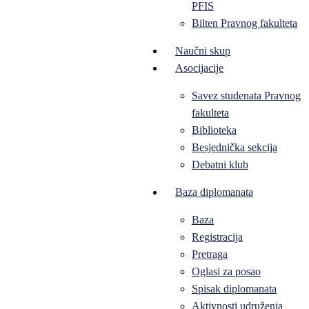
PFIS
Bilten Pravnog fakulteta
Naučni skup
Asocijacije
Savez studenata Pravnog
fakulteta
Biblioteka
Besjednička sekcija
Debatni klub
Baza diplomanata
Baza
Registracija
Pretraga
Oglasi za posao
Spisak diplomanata
Aktivnosti udruženja