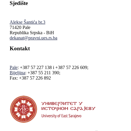
Sjedište
Alekse Šantića br.3
71420 Pale
Republika Srpska - BiH
dekanat@pravni.ues.rs.ba
Kontakt
Pale
: +387 57 227 138 i +387 57 226 609;
Bijeljina
: +387 55 211 390;
Fax: +387 57 226 892