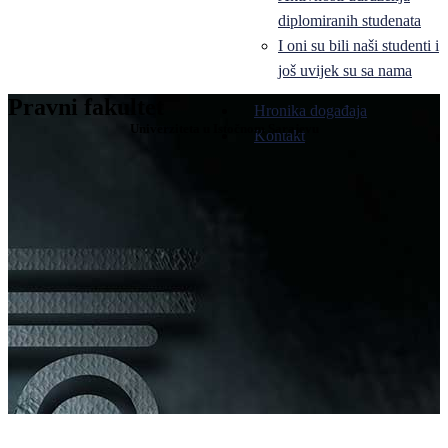
diplomiranih studenata
I oni su bili naši studenti i
još uvijek su sa nama
Pravni fakultet
Hronika događaja
Univerziteta u Istočnom Sarajevu
Kontakt