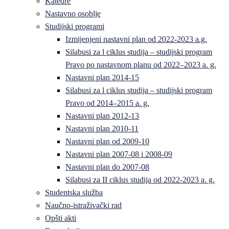
Katedre
Nastavno osoblje
Studijski programi
Izmijenjeni nastavni plan od 2022-2023 a.g.
Silabusi za l ciklus studija – studijski program
Pravo po nastavnom planu od 2022–2023 a. g.
Nastavni plan 2014-15
Silabusi za l ciklus studija – studijski program
Pravo od 2014–2015 a. g.
Nastavni plan 2012-13
Nastavni plan 2010-11
Nastavni plan od 2009-10
Nastavni plan 2007-08 i 2008-09
Nastavni plan do 2007-08
Silabusi za II ciklus studija od 2022-2023 a. g.
Studentska služba
Naučno-istraživački rad
Opšti akti