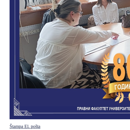
Štampa
El. pošta