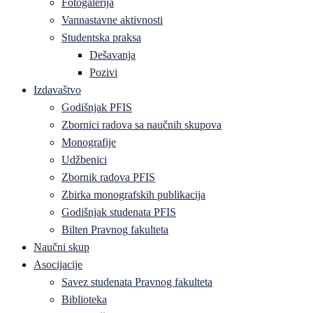
Fotogalerija
Vannastavne aktivnosti
Studentska praksa
Dešavanja
Pozivi
Izdavaštvo
Godišnjak PFIS
Zbornici radova sa naučnih skupova
Monografije
Udžbenici
Zbornik radova PFIS
Zbirka monografskih publikacija
Godišnjak studenata PFIS
Bilten Pravnog fakulteta
Naučni skup
Asocijacije
Savez studenata Pravnog fakulteta
Biblioteka