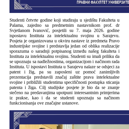
Studenti četvrte godine koji studiraju u sjedištu Fakulteta u
Palama, zajedno sa predmetnim nastavnikom prof. dr
Svjetlanom Ivanović, posjetili su 7. maja 2026. godine
ispostavu Instituta za intelektualnu svojinu u Sarajevu.
Posjeta je organizovana u okviru nastave iz predmeta Pravo
industrijske svojine i predstavlja jedan od oblika realizacije
sporazuma o saradnji potpisanog između našeg fakulteta i
Instituta za intelektualnu svojinu. Studenti su imali priliku da
se upoznaju sa nadležnostima, organizacijom i načinom rada
Instituta. U ispostavi Instituta u Sarajevu nalaze se odsjeci za
patent i žig, pa su zaposleni uz pomoć zanimljivih
prezentacija predstavili značaj zaštite prava intelektualne
svojine i približili studentima specifičnosti postupka sticanja
patenta i žiga. Cilj studijske posjete je bio da se znanje
stečeno na predavanjima upotpuni interesantnim primjerima
iz prakse, kao i da se studenti upoznaju sa načinom
funkcionisanja ove značajne ustanove.