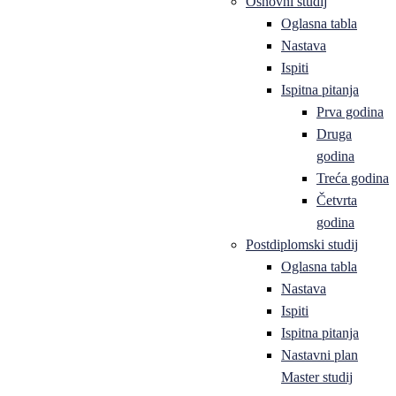
Osnovni studij
Oglasna tabla
Nastava
Ispiti
Ispitna pitanja
Prva godina
Druga
godina
Treća godina
Četvrta
godina
Postdiplomski studij
Oglasna tabla
Nastava
Ispiti
Ispitna pitanja
Nastavni plan
Master studij