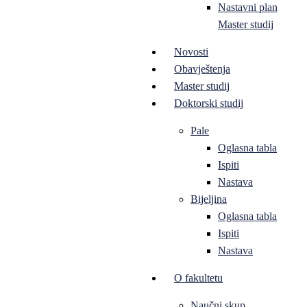
Nastavni plan
Master studij
Novosti
Obavještenja
Master studij
Doktorski studij
Pale
Oglasna tabla
Ispiti
Nastava
Bijeljina
Oglasna tabla
Ispiti
Nastava
O fakultetu
Naučni skup