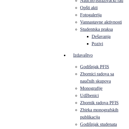
Naučno-istraživački rad
Opšti akti
Fotogalerija
Vannastavne aktivnosti
Studentska praksa
Dešavanja
Pozivi
Izdavaštvo
Godišnjak PFIS
Zbornici radova sa
naučnih skupova
Monografije
Udžbenici
Zbornik radova PFIS
Zbirka monografskih
publikacija
Godišnjak studenata