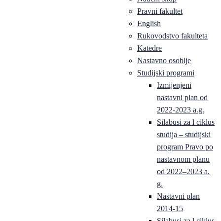
Pravni fakultet
English
Rukovodstvo fakulteta
Katedre
Nastavno osoblje
Studijski programi
Izmijenjeni
nastavni plan od
2022-2023 a.g.
Silabusi za l ciklus
studija – studijski
program Pravo po
nastavnom planu
od 2022–2023 a.
g.
Nastavni plan
2014-15
Silabusi za l ciklus