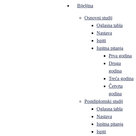
Bijeljina
Osnovni studij
Oglasna tabla
Nastava
Ispiti
Ispitna pitanja
Prva godina
Druga
godina
Treća godina
Četvrta
godina
Postdiplomski studij
Oglasna tabla
Nastava
Ispitna pitanja
Ispiti