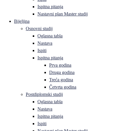
Ispitna pitanja
Nastavni plan Master studij
Bijeljina
Osnovni studij
Oglasna tabla
Nastava
Ispiti
Ispitna pitanja
Prva godina
Druga godina
Treća godina
Četvrta godina
Postdiplomski studij
Oglasna tabla
Nastava
Ispitna pitanja
Ispiti
Nastavni plan Master studij