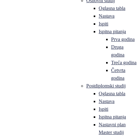
Osnovni studij
Oglasna tabla
Nastava
Ispiti
Ispitna pitanja
Prva godina
Druga
godina
Treća godina
Četvrta
godina
Postdiplomski studij
Oglasna tabla
Nastava
Ispiti
Ispitna pitanja
Nastavni plan
Master studij