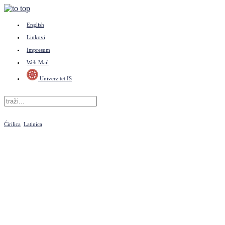
English
Linkovi
Impresum
Web Mail
Univerzitet IS
Ćirilica
Latinica