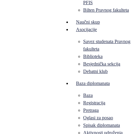
PFIS
Bilten Pravnog fakulteta
Naučni skup
Asocijacije
Savez studenata Pravnog
fakulteta
Biblioteka
Besjednička sekcija
Debatni klub
Baza diplomanata
Baza
Registracija
Pretraga
Oglasi za posao
Spisak diplomanata
Aktivnosti udruženja