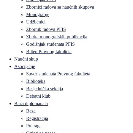
Zbornici radova sa naučnih skupova
Monografije
Udžbenici
Zbornik radova PFIS
Zbirka monografskih publikacija
Godišnjak studenata PFIS
Bilten Pravnog fakulteta
Naučni skup
Asocijacije
Savez studenata Pravnog fakulteta
Biblioteka
Besjednička sekcija
Debatni klub
Baza diplomanata
Baza
Registracija
Pretraga