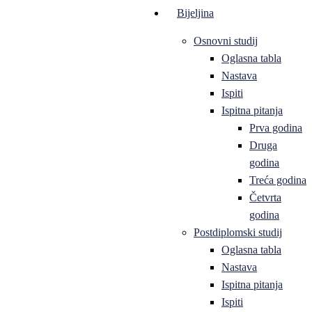
Bijeljina
Osnovni studij
Oglasna tabla
Nastava
Ispiti
Ispitna pitanja
Prva godina
Druga
godina
Treća godina
Četvrta
godina
Postdiplomski studij
Oglasna tabla
Nastava
Ispitna pitanja
Ispiti