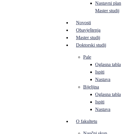
Nastavni plan
Master studij
Novosti
Obavještenja
Master studij
Doktorski studij
Pale
Oglasna tabla
Ispiti
Nastava
Bijeljina
Oglasna tabla
Ispiti
Nastava
O fakultetu
Naučni skup