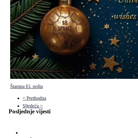
Štampa
El. pošta
< Prethodna
Sljedeća >
Posljednje vijesti