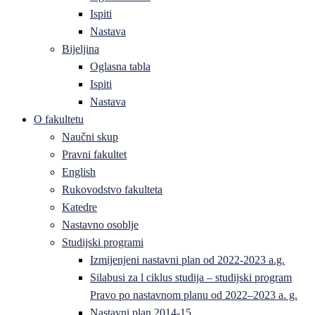
Ispiti
Nastava
Bijeljina
Oglasna tabla
Ispiti
Nastava
O fakultetu
Naučni skup
Pravni fakultet
English
Rukovodstvo fakulteta
Katedre
Nastavno osoblje
Studijski programi
Izmijenjeni nastavni plan od 2022-2023 a.g.
Silabusi za l ciklus studija – studijski program
Pravo po nastavnom planu od 2022–2023 a. g.
Nastavni plan 2014-15