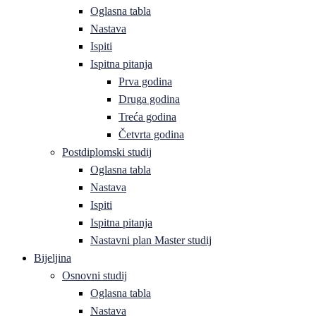
Oglasna tabla
Nastava
Ispiti
Ispitna pitanja
Prva godina
Druga godina
Treća godina
Četvrta godina
Postdiplomski studij
Oglasna tabla
Nastava
Ispiti
Ispitna pitanja
Nastavni plan Master studij
Bijeljina
Osnovni studij
Oglasna tabla
Nastava