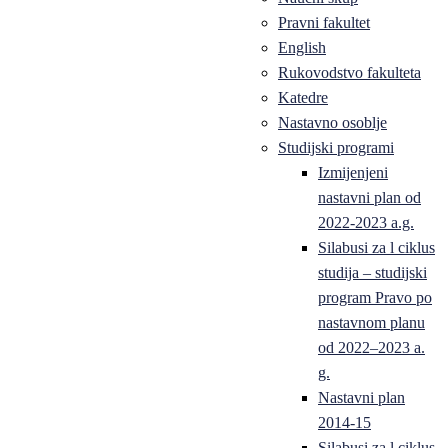
Pravni fakultet
English
Rukovodstvo fakulteta
Katedre
Nastavno osoblje
Studijski programi
Izmijenjeni
nastavni plan od
2022-2023 a.g.
Silabusi za l ciklus
studija – studijski
program Pravo po
nastavnom planu
od 2022–2023 a.
g.
Nastavni plan
2014-15
Silabusi za l ciklus