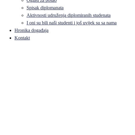
Oglasi za posao
Spisak diplomanata
Aktivnosti udruženja diplomiranih studenata
I oni su bili naši studenti i još uvijek su sa nama
Hronika događaja
Kontakt