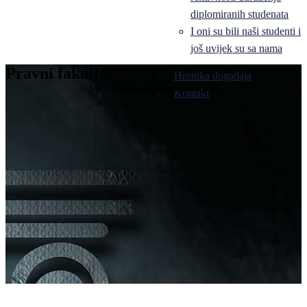
diplomiranih studenata
I oni su bili naši studenti i
još uvijek su sa nama
Pravni fakultet
Hronika događaja
Univerziteta u Istočnom Sarajevu
Kontakt