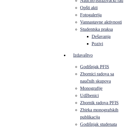
Naučno-istraživački rad
Opšti akti
Fotogalerija
Vannastavne aktivnosti
Studentska praksa
Dešavanja
Pozivi
Izdavaštvo
Godišnjak PFIS
Zbornici radova sa
naučnih skupova
Monografije
Udžbenici
Zbornik radova PFIS
Zbirka monografskih
publikacija
Godišnjak studenata