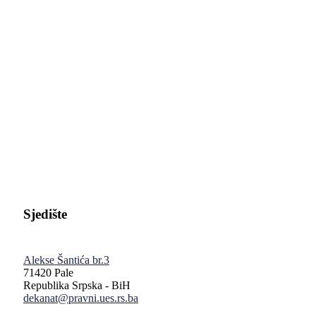
Pravni fakultet Univerziteta u Istočnom Sarajevu
Sjedište
Alekse Šantića br.3
71420 Pale
Republika Srpska - BiH
dekanat@pravni.ues.rs.ba