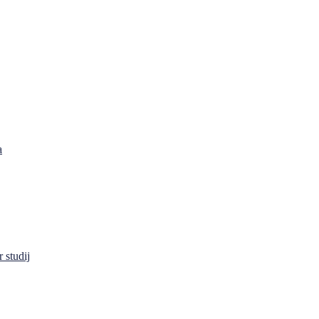
a
 studij