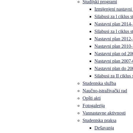
Studijski programi
Izmijenjeni nastavni
Silabusi za l ciklus
Nastavni plan 2014
Silabusi za l ciklus
Nastavni plan 2012
Nastavni plan 2010-
Nastavni plan od 20
Nastavni plan 2007-
Nastavni plan do 20
Silabusi za II ciklus
Studentska služba
Naučno-istraživački rad
Opšti akti
Fotogalerija
Vannastavne aktivnosti
Studentska praksa
Dešavanja