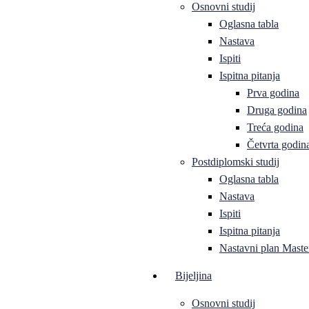
Osnovni studij
Oglasna tabla
Nastava
Ispiti
Ispitna pitanja
Prva godina
Druga godina
Treća godina
Četvrta godin
Postdiplomski studij
Oglasna tabla
Nastava
Ispiti
Ispitna pitanja
Nastavni plan Master
Bijeljina
Osnovni studij