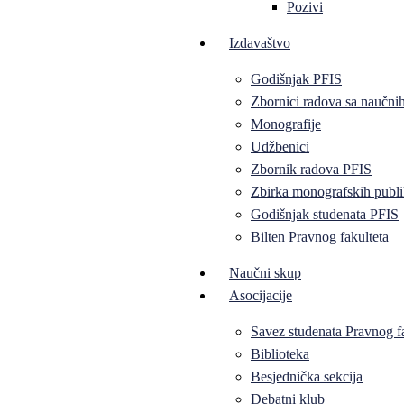
Pozivi
Izdavaštvo
Godišnjak PFIS
Zbornici radova sa naučni
Monografije
Udžbenici
Zbornik radova PFIS
Zbirka monografskih publi
Godišnjak studenata PFIS
Bilten Pravnog fakulteta
Naučni skup
Asocijacije
Savez studenata Pravnog f
Biblioteka
Besjednička sekcija
Debatni klub