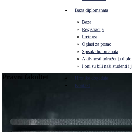
Baza diplomanata
Baza
Registracija
Pretraga
Oglasi za posao
Spisak diplomanata
Aktivnosti udruženja diplo
I oni su bili naši studenti 
Pravni fakultet
Hronika događaja
Kontakt