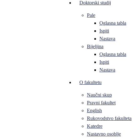
Doktorski studij
Pale
Oglasna tabla
Ispiti
Nastava
Bijeljina
Oglasna tabla
Ispiti
Nastava
O fakultetu
Naučni skup
Pravni fakultet
English
Rukovodstvo fakulteta
Katedre
Nastavno osoblje