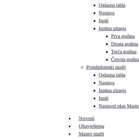
Oglasna tabla
Nastava
Ispiti
Ispitna pitanja
Prva godina
Druga godina
Treća godina
Četvrta godin
Postdiplomski studij
Oglasna tabla
Nastava
Ispitna pitanja
Ispiti
Nastavni plan Master
Novosti
Obavještenja
Master studij