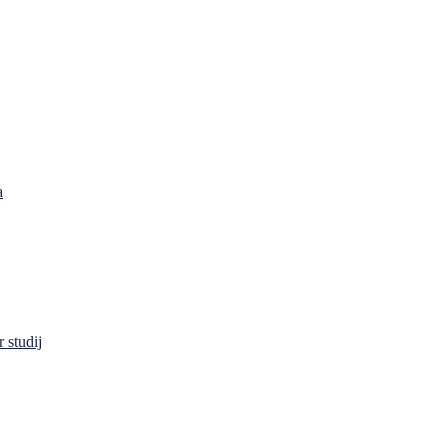
a
 studij