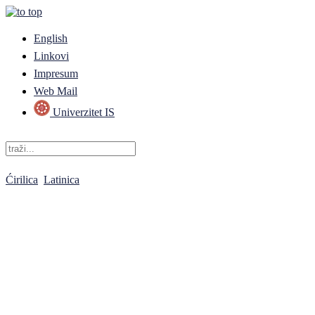
English
Linkovi
Impresum
Web Mail
Univerzitet IS
Ćirilica
Latinica