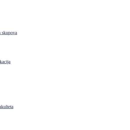
h skupova
kacija
akulteta