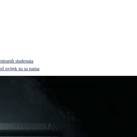
miranih studenata
i još uvijek su sa nama
Univerziteta u Istočnom Sarajevu