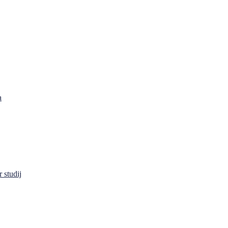
a
 studij