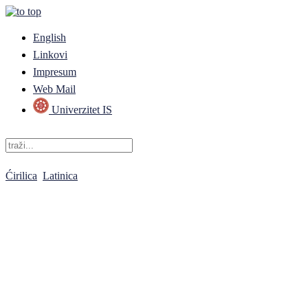
English
Linkovi
Impresum
Web Mail
Univerzitet IS
Ćirilica
Latinica