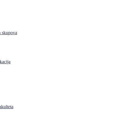
h skupova
kacija
akulteta