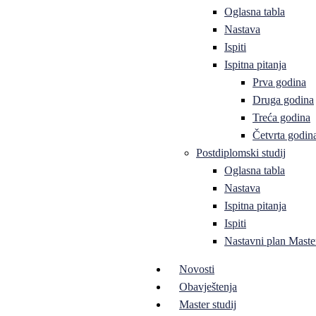
Oglasna tabla
Nastava
Ispiti
Ispitna pitanja
Prva godina
Druga godina
Treća godina
Četvrta godin
Postdiplomski studij
Oglasna tabla
Nastava
Ispitna pitanja
Ispiti
Nastavni plan Master
Novosti
Obavještenja
Master studij