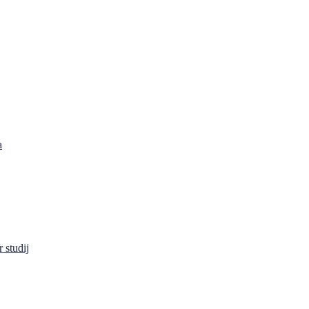
a
 studij