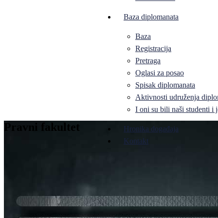
Baza diplomanata
Baza
Registracija
Pretraga
Oglasi za posao
Spisak diplomanata
Aktivnosti udruženja diplo
I oni su bili naši studenti 
Pravni fakultet
Hronika događaja
Kontakt