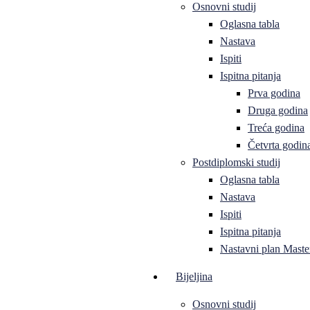
Osnovni studij
Oglasna tabla
Nastava
Ispiti
Ispitna pitanja
Prva godina
Druga godina
Treća godina
Četvrta godin
Postdiplomski studij
Oglasna tabla
Nastava
Ispiti
Ispitna pitanja
Nastavni plan Master
Bijeljina
Osnovni studij