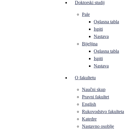
Doktorski studij
Pale
Oglasna tabla
Ispiti
Nastava
Bijeljina
Oglasna tabla
Ispiti
Nastava
O fakultetu
Naučni skup
Pravni fakultet
English
Rukovodstvo fakulteta
Katedre
Nastavno osoblje