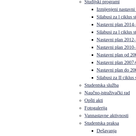
Studijski programi
Izmijenjeni nastavni
Silabusi za l ciklus
Nastavni plan 2014
Silabusi za l ciklus
Nastavni plan 2012
Nastavni plan 2010-
Nastavni plan od 20
Nastavni plan 2007-
Nastavni plan do 20
Silabusi za II ciklus
Studentska služba
Naučno-istraživački rad
Opšti akti
Fotogalerija
Vannastavne aktivnosti
Studentska praksa
Dešavanja