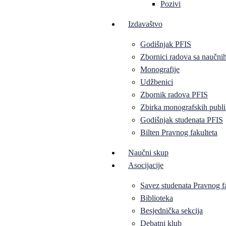
Pozivi
Izdavaštvo
Godišnjak PFIS
Zbornici radova sa naučni
Monografije
Udžbenici
Zbornik radova PFIS
Zbirka monografskih publi
Godišnjak studenata PFIS
Bilten Pravnog fakulteta
Naučni skup
Asocijacije
Savez studenata Pravnog f
Biblioteka
Besjednička sekcija
Debatni klub