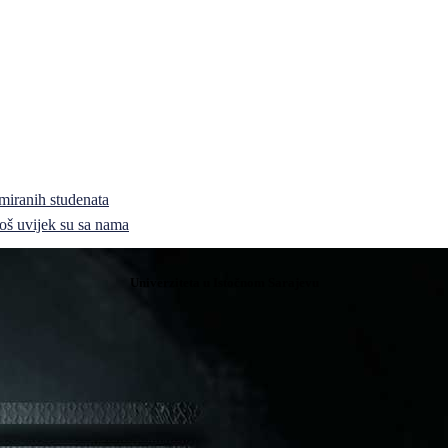
miranih studenata
i još uvijek su sa nama
Univerziteta u Istočnom Sarajevu