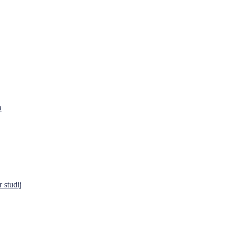
a
 studij