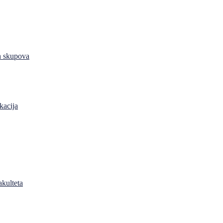
h skupova
kacija
akulteta