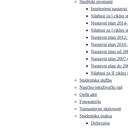
Studijski programi
Izmijenjeni nastavni
Silabusi za l ciklus
Nastavni plan 2014
Silabusi za l ciklus
Nastavni plan 2012
Nastavni plan 2010-
Nastavni plan od 20
Nastavni plan 2007-
Nastavni plan do 20
Silabusi za II ciklus
Studentska služba
Naučno-istraživački rad
Opšti akti
Fotogalerija
Vannastavne aktivnosti
Studentska praksa
Dešavanja