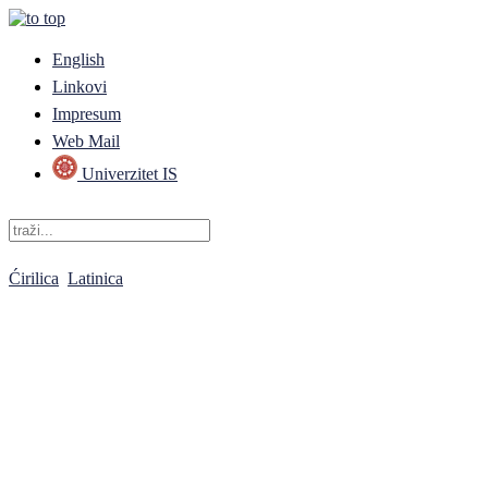
English
Linkovi
Impresum
Web Mail
Univerzitet IS
Ćirilica
Latinica