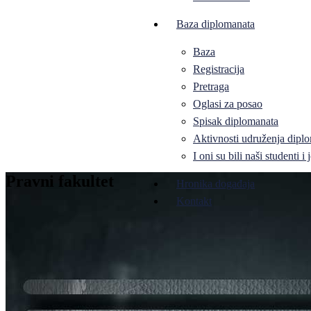
Baza diplomanata
Baza
Registracija
Pretraga
Oglasi za posao
Spisak diplomanata
Aktivnosti udruženja diplo
I oni su bili naši studenti 
Pravni fakultet
Hronika događaja
Kontakt