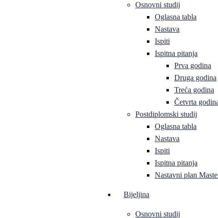
Osnovni studij
Oglasna tabla
Nastava
Ispiti
Ispitna pitanja
Prva godina
Druga godina
Treća godina
Četvrta godin
Postdiplomski studij
Oglasna tabla
Nastava
Ispiti
Ispitna pitanja
Nastavni plan Master
Bijeljina
Osnovni studij