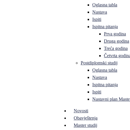
Oglasna tabla
Nastava
Ispiti
Ispitna pitanja
Prva godina
Druga godina
Treća godina
Četvrta godin
Postdiplomski studij
Oglasna tabla
Nastava
Ispitna pitanja
Ispiti
Nastavni plan Master
Novosti
Obavještenja
Master studij