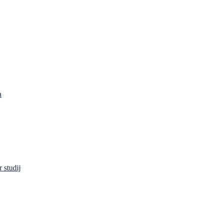
a
 studij