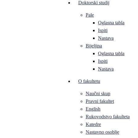
Doktorski studij
Pale
Oglasna tabla
Ispiti
Nastava
Bijeljina
Oglasna tabla
Ispiti
Nastava
O fakultetu
Naučni skup
Pravni fakultet
English
Rukovodstvo fakulteta
Katedre
Nastavno osoblje