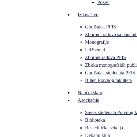
Pozivi
Izdavaštvo
Godišnjak PFIS
Zbornici radova sa naučni
Monografije
Udžbenici
Zbornik radova PFIS
Zbirka monografskih publi
Godišnjak studenata PFIS
Bilten Pravnog fakulteta
Naučni skup
Asocijacije
Savez studenata Pravnog f
Biblioteka
Besjednička sekcija
Debatni klub