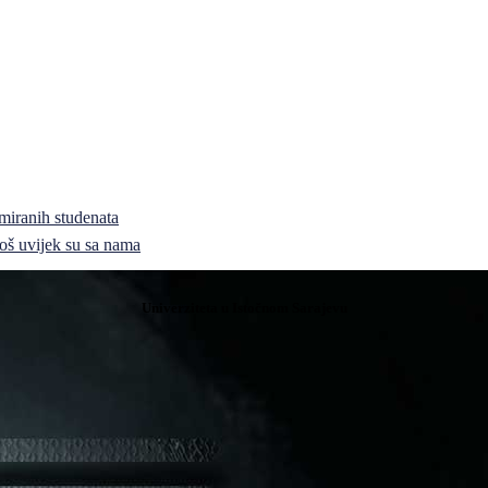
miranih studenata
i još uvijek su sa nama
Univerziteta u Istočnom Sarajevu