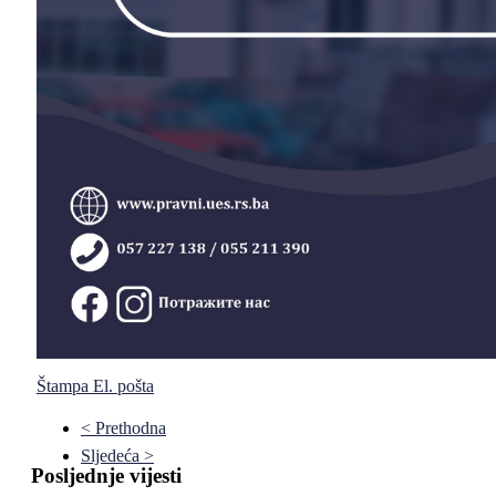
Štampa
El. pošta
< Prethodna
Sljedeća >
Posljednje vijesti