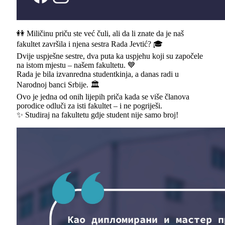
👭 Miličinu priču ste već čuli, ali da li znate da je naš
fakultet završila i njena sestra Rada Jevtić? 🎓
Dvije uspješne sestre, dva puta ka uspjehu koji su započele
na istom mjestu – našem fakultetu. 💙
Rada je bila izvanredna studentkinja, a danas radi u
Narodnoj banci Srbije. 🏛️
Ovo je jedna od onih lijepih priča kada se više članova
porodice odluči za isti fakultet – i ne pogriješi.
✨ Studiraj na fakultetu gdje student nije samo broj!