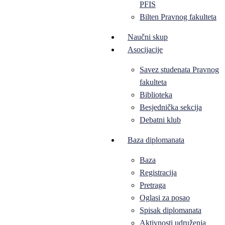
PFIS
Bilten Pravnog fakulteta
Naučni skup
Asocijacije
Savez studenata Pravnog
fakulteta
Biblioteka
Besjednička sekcija
Debatni klub
Baza diplomanata
Baza
Registracija
Pretraga
Oglasi za posao
Spisak diplomanata
Aktivnosti udruženja