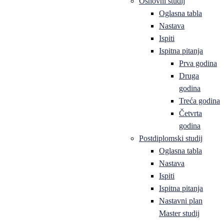
Osnovni studij
Oglasna tabla
Nastava
Ispiti
Ispitna pitanja
Prva godina
Druga
godina
Treća godina
Četvrta
godina
Postdiplomski studij
Oglasna tabla
Nastava
Ispiti
Ispitna pitanja
Nastavni plan
Master studij