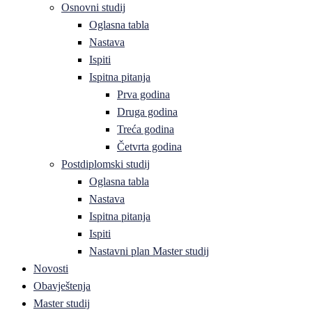
Osnovni studij
Oglasna tabla
Nastava
Ispiti
Ispitna pitanja
Prva godina
Druga godina
Treća godina
Četvrta godina
Postdiplomski studij
Oglasna tabla
Nastava
Ispitna pitanja
Ispiti
Nastavni plan Master studij
Novosti
Obavještenja
Master studij