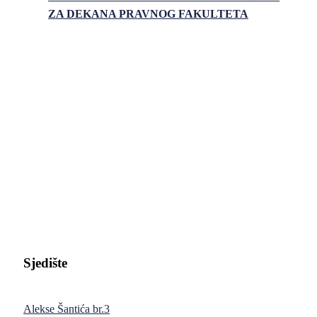
ZA DEKANA PRAVNOG FAKULTETA
Pravni fakultet Univerziteta u Istočnom Sarajevu
Sjedište
Alekse Šantića br.3