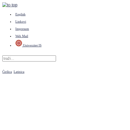
English
Linkovi
Impresum
Web Mail
Univerzitet IS
Ćirilica
Latinica