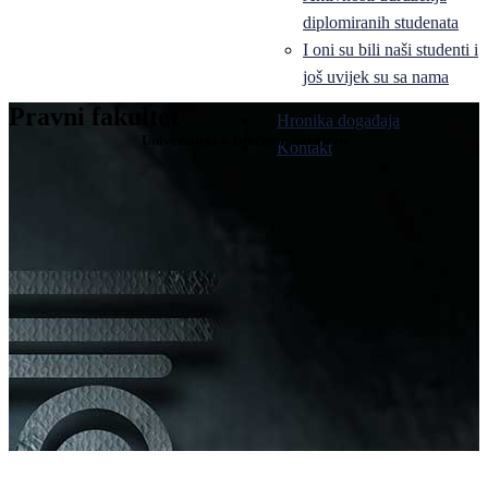
diplomiranih studenata
I oni su bili naši studenti i
još uvijek su sa nama
Pravni fakultet
Hronika događaja
Univerziteta u Istočnom Sarajevu
Kontakt