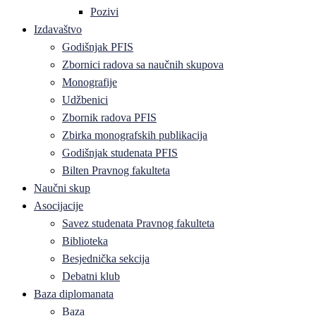
Pozivi
Izdavaštvo
Godišnjak PFIS
Zbornici radova sa naučnih skupova
Monografije
Udžbenici
Zbornik radova PFIS
Zbirka monografskih publikacija
Godišnjak studenata PFIS
Bilten Pravnog fakulteta
Naučni skup
Asocijacije
Savez studenata Pravnog fakulteta
Biblioteka
Besjednička sekcija
Debatni klub
Baza diplomanata
Baza