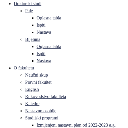
Doktorski studij
Pale
Oglasna tabla
Ispiti
Nastava
Bijeljina
Oglasna tabla
Ispiti
Nastava
O fakultetu
Naučni skup
Pravni fakultet
English
Rukovodstvo fakulteta
Katedre
Nastavno osoblje
Studijski programi
Izmijenjeni nastavni plan od 2022-2023 a.g.