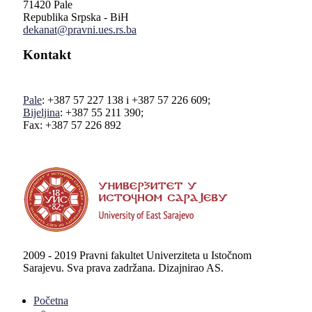
71420 Pale
Republika Srpska - BiH
dekanat@pravni.ues.rs.ba
Kontakt
Pale
: +387 57 227 138 i +387 57 226 609;
Bijeljina
: +387 55 211 390;
Fax: +387 57 226 892
2009 - 2019 Pravni fakultet Univerziteta u Istočnom
Sarajevu. Sva prava zadržana. Dizajnirao AS.
Početna