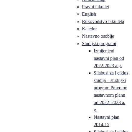
Pravni fakultet
English
Rukovodstvo fakulteta
Katedre
Nastavno osoblje
Studijski programi
Izmijenjeni
nastavni plan od
2022-2023 a.g.
Silabusi za l ciklus
studija – studijski
program Pravo po
nastavnom planu
od 2022–2023 a.
g.
Nastavni plan
2014-15
Silabusi za l ciklus