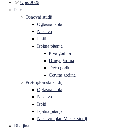
Upis 2026
Pale
Osnovni studij
Oglasna tabla
Nastava
Ispiti
Ispitna pitanja
Prva godina
Druga godina
Treća godina
Četvrta godina
Postdiplomski studij
Oglasna tabla
Nastava
Ispiti
Ispitna pitanja
Nastavni plan Master studij
Bijeljina