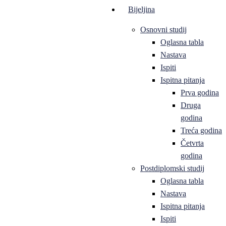
Bijeljina
Osnovni studij
Oglasna tabla
Nastava
Ispiti
Ispitna pitanja
Prva godina
Druga
godina
Treća godina
Četvrta
godina
Postdiplomski studij
Oglasna tabla
Nastava
Ispitna pitanja
Ispiti