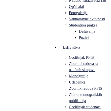
Naučno-istraživački rad
Opšti akti
Fotogalerija
Vannastavne aktivnosti
Studentska praksa
Dešavanja
Pozivi
Izdavaštvo
Godišnjak PFIS
Zbornici radova sa
naučnih skupova
Monografije
Udžbenici
Zbornik radova PFIS
Zbirka monografskih
publikacija
Godišnjak studenata