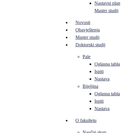
Nastavni plan
Master studij
Novosti
Obavještenja
Master studij
Doktorski studij
Pale
Oglasna tabla
Ispiti
Nastava
Bijeljina
Oglasna tabla
Ispiti
Nastava
O fakultetu
Naučni skup