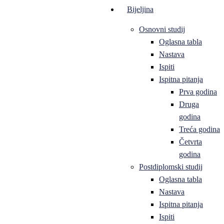
Bijeljina
Osnovni studij
Oglasna tabla
Nastava
Ispiti
Ispitna pitanja
Prva godina
Druga
godina
Treća godina
Četvrta
godina
Postdiplomski studij
Oglasna tabla
Nastava
Ispitna pitanja
Ispiti