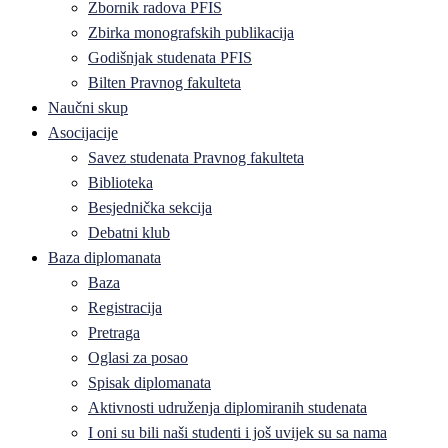
Zbornik radova PFIS
Zbirka monografskih publikacija
Godišnjak studenata PFIS
Bilten Pravnog fakulteta
Naučni skup
Asocijacije
Savez studenata Pravnog fakulteta
Biblioteka
Besjednička sekcija
Debatni klub
Baza diplomanata
Baza
Registracija
Pretraga
Oglasi za posao
Spisak diplomanata
Aktivnosti udruženja diplomiranih studenata
I oni su bili naši studenti i još uvijek su sa nama