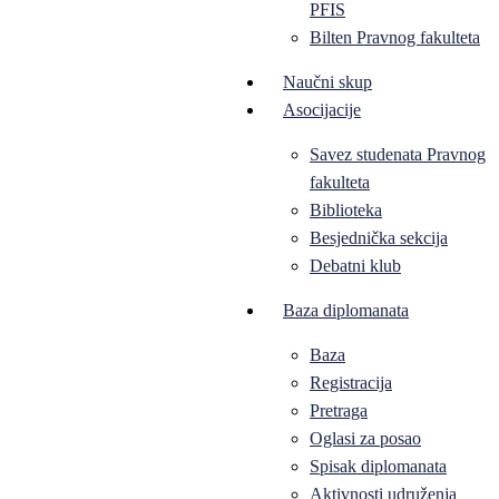
PFIS
Bilten Pravnog fakulteta
Naučni skup
Asocijacije
Savez studenata Pravnog
fakulteta
Biblioteka
Besjednička sekcija
Debatni klub
Baza diplomanata
Baza
Registracija
Pretraga
Oglasi za posao
Spisak diplomanata
Aktivnosti udruženja