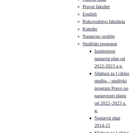
Pravni fakultet
English
Rukovodstvo fakulteta
Katedre
Nastavno osoblje
Studijski programi
Izmijenjeni
nastavni plan od
2022-2023 a.g.
Silabusi za l ciklus
studija – studijski
program Pravo po
nastavnom planu
od 2022–2023 a.
g.
Nastavni plan
2014-15
Silabusi za l ciklus