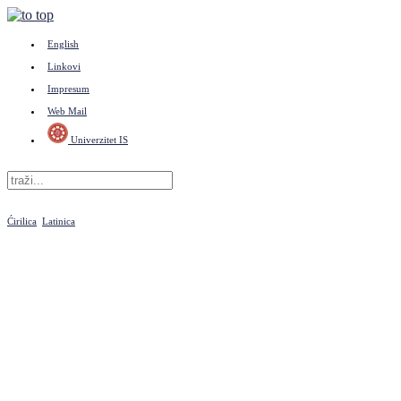
English
Linkovi
Impresum
Web Mail
Univerzitet IS
Ćirilica
Latinica