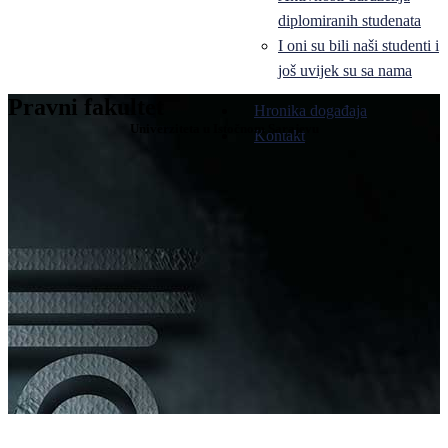
diplomiranih studenata
I oni su bili naši studenti i
još uvijek su sa nama
Pravni fakultet
Hronika događaja
Univerziteta u Istočnom Sarajevu
Kontakt