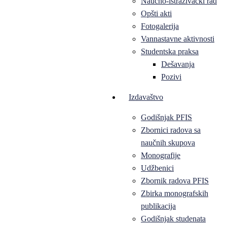
Naučno-istraživački rad
Opšti akti
Fotogalerija
Vannastavne aktivnosti
Studentska praksa
Dešavanja
Pozivi
Izdavaštvo
Godišnjak PFIS
Zbornici radova sa
naučnih skupova
Monografije
Udžbenici
Zbornik radova PFIS
Zbirka monografskih
publikacija
Godišnjak studenata