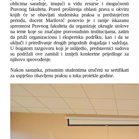
oblicima saradnje, imajući u vidu resurse i mogućnosti
Pravnog fakulteta. Pored proširenja oblasti prava u okviru
kojih će se obavljati studentska praksa u predstojećem
periodu, docent Marilović ponovio je i ranije iskazanu
spremnost Pravnog fakulteta da organizuje okrugle stolove
na teme koje su značajne pravosudnim institucijama, zatim
da pruži organizacionu i ekspertsku podršku, kao i da se
uključi i priređivanje drugih prigodnih događaja i sadržaja.
U bogatom razgovoru koji je uslijedio, predstavnici sudova
su podržali ove zamisli i iznijeli konkretne prijedloge za
njihovo sprovođenje.
Nakon sastanka, prisutnim studentima uručeni su sertifikati
za uspješno obavljenu praksu u toku protekle godine.