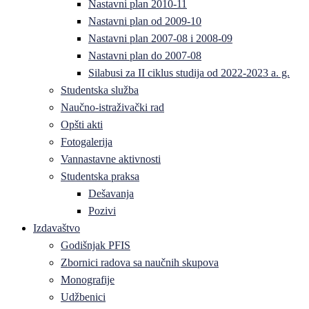
Nastavni plan 2010-11
Nastavni plan od 2009-10
Nastavni plan 2007-08 i 2008-09
Nastavni plan do 2007-08
Silabusi za II ciklus studija od 2022-2023 a. g.
Studentska služba
Naučno-istraživački rad
Opšti akti
Fotogalerija
Vannastavne aktivnosti
Studentska praksa
Dešavanja
Pozivi
Izdavaštvo
Godišnjak PFIS
Zbornici radova sa naučnih skupova
Monografije
Udžbenici