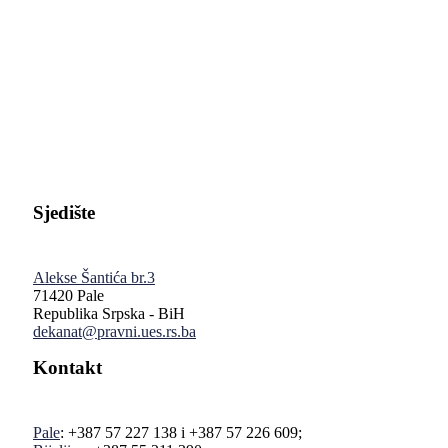
Pravni fakultet Univerziteta u Istočnom Sarajevu
Sjedište
Alekse Šantića br.3
71420 Pale
Republika Srpska - BiH
dekanat@pravni.ues.rs.ba
Kontakt
Pale
: +387 57 227 138 i +387 57 226 609;