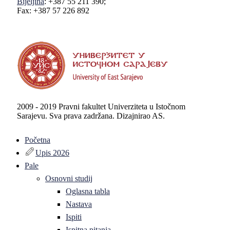
Bijeljina
: +387 55 211 390;
Fax: +387 57 226 892
2009 - 2019 Pravni fakultet Univerziteta u Istočnom
Sarajevu. Sva prava zadržana. Dizajnirao AS.
Početna
Upis 2026
Pale
Osnovni studij
Oglasna tabla
Nastava
Ispiti
Ispitna pitanja