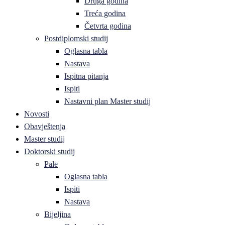
Druga godina
Treća godina
Četvrta godina
Postdiplomski studij
Oglasna tabla
Nastava
Ispitna pitanja
Ispiti
Nastavni plan Master studij
Novosti
Obavještenja
Master studij
Doktorski studij
Pale
Oglasna tabla
Ispiti
Nastava
Bijeljina