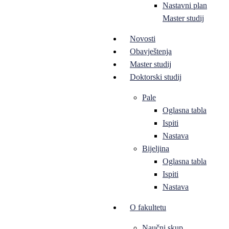
Nastavni plan
Master studij
Novosti
Obavještenja
Master studij
Doktorski studij
Pale
Oglasna tabla
Ispiti
Nastava
Bijeljina
Oglasna tabla
Ispiti
Nastava
O fakultetu
Naučni skup