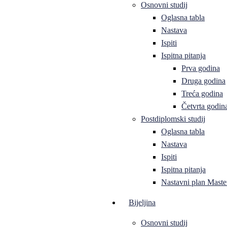
Osnovni studij
Oglasna tabla
Nastava
Ispiti
Ispitna pitanja
Prva godina
Druga godina
Treća godina
Četvrta godin
Postdiplomski studij
Oglasna tabla
Nastava
Ispiti
Ispitna pitanja
Nastavni plan Master
Bijeljina
Osnovni studij