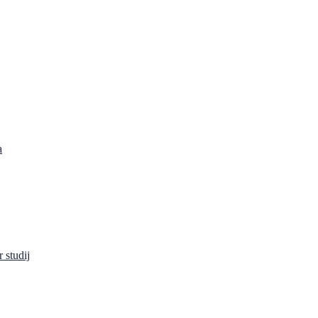
a
 studij