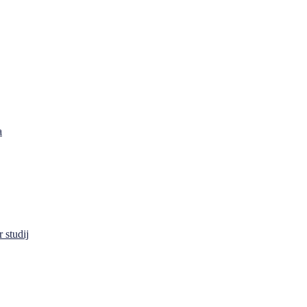
a
 studij