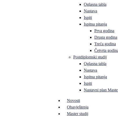
Oglasna tabla
Nastava
Ispiti
Ispitna pitanja
Prva godina
Druga godina
Treća godina
Četvrta godin
Postdiplomski studij
Oglasna tabla
Nastava
Ispitna pitanja
Ispiti
Nastavni plan Master
Novosti
Obavještenja
Master studij