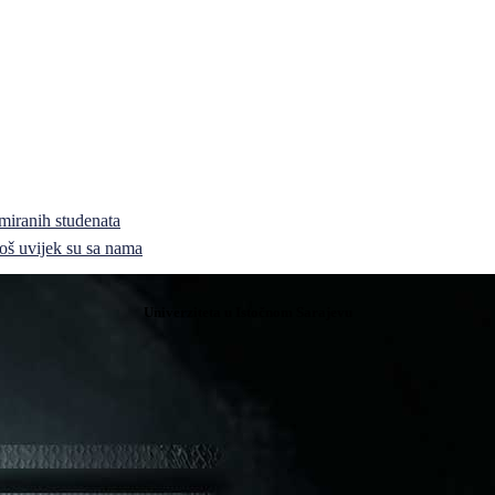
miranih studenata
i još uvijek su sa nama
Univerziteta u Istočnom Sarajevu