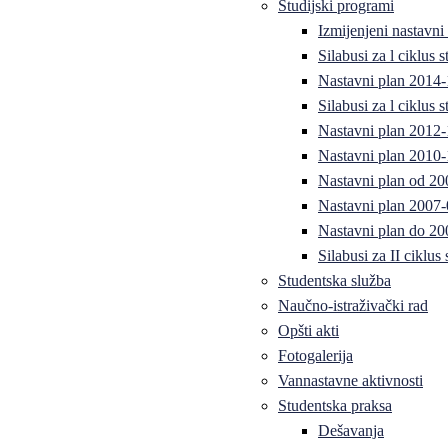
Studijski programi
Izmijenjeni nastavni
Silabusi za l ciklus
Nastavni plan 2014
Silabusi za l ciklus
Nastavni plan 2012
Nastavni plan 2010-
Nastavni plan od 20
Nastavni plan 2007-
Nastavni plan do 20
Silabusi za II ciklus
Studentska služba
Naučno-istraživački rad
Opšti akti
Fotogalerija
Vannastavne aktivnosti
Studentska praksa
Dešavanja