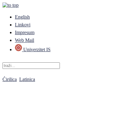
English
Linkovi
Impresum
Web Mail
Univerzitet IS
Ćirilica
Latinica