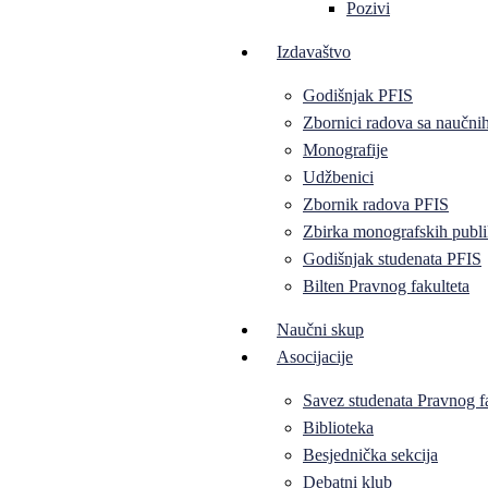
Pozivi
Izdavaštvo
Godišnjak PFIS
Zbornici radova sa naučni
Monografije
Udžbenici
Zbornik radova PFIS
Zbirka monografskih publi
Godišnjak studenata PFIS
Bilten Pravnog fakulteta
Naučni skup
Asocijacije
Savez studenata Pravnog f
Biblioteka
Besjednička sekcija
Debatni klub