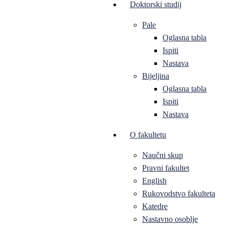
Doktorski studij
Pale
Oglasna tabla
Ispiti
Nastava
Bijeljina
Oglasna tabla
Ispiti
Nastava
O fakultetu
Naučni skup
Pravni fakultet
English
Rukovodstvo fakulteta
Katedre
Nastavno osoblje