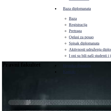
Baza diplomanata
Baza
Registracija
Pretraga
Oglasi za posao
Spisak diplomanata
Aktivnosti udruženja diplo
I oni su bili naši studenti 
Pravni fakultet
Hronika događaja
Kontakt