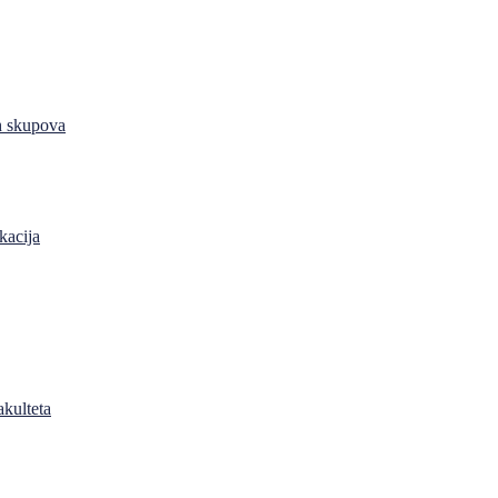
h skupova
kacija
akulteta