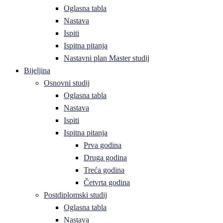
Oglasna tabla
Nastava
Ispiti
Ispitna pitanja
Nastavni plan Master studij
Bijeljina
Osnovni studij
Oglasna tabla
Nastava
Ispiti
Ispitna pitanja
Prva godina
Druga godina
Treća godina
Četvrta godina
Postdiplomski studij
Oglasna tabla
Nastava