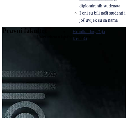
diplomiranih studenata
I oni su bili naši studenti i
još uvijek su sa nama
Pravni fakultet
Hronika događaja
Univerziteta u Istočnom Sarajevu
Kontakt