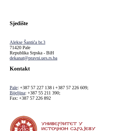
Sjedište
Alekse Šantića br.3
71420 Pale
Republika Srpska - BiH
dekanat@pravni.ues.rs.ba
Kontakt
Pale
: +387 57 227 138 i +387 57 226 609;
Bijeljina
: +387 55 211 390;
Fax: +387 57 226 892