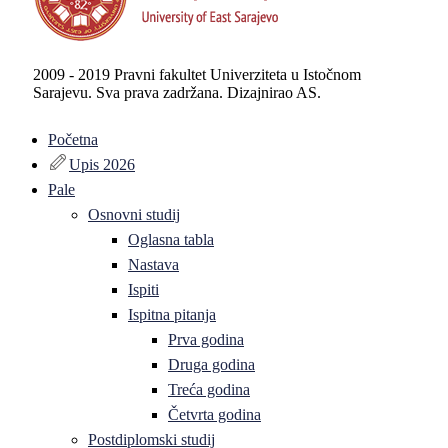
2009 - 2019 Pravni fakultet Univerziteta u Istočnom
Sarajevu. Sva prava zadržana. Dizajnirao AS.
Početna
Upis 2026
Pale
Osnovni studij
Oglasna tabla
Nastava
Ispiti
Ispitna pitanja
Prva godina
Druga godina
Treća godina
Četvrta godina
Postdiplomski studij