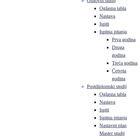
Osnovni studij
Oglasna tabla
Nastava
Ispiti
Ispitna pitanja
Prva godina
Druga
godina
Treća godina
Četvrta
godina
Postdiplomski studij
Oglasna tabla
Nastava
Ispiti
Ispitna pitanja
Nastavni plan
Master studij