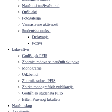
Naučno-istraživački rad
Opšti akti
Fotogalerija
Vannastavne aktivnosti
Studentska praksa
Dešavanja
Pozivi
Izdavaštvo
Godišnjak PFIS
Zbornici radova sa naučnih skupova
Monografije
Udžbenici
Zbornik radova PFIS
Zbirka monografskih publikacija
Godišnjak studenata PFIS
Bilten Pravnog fakulteta
Naučni skup
Asocijacije