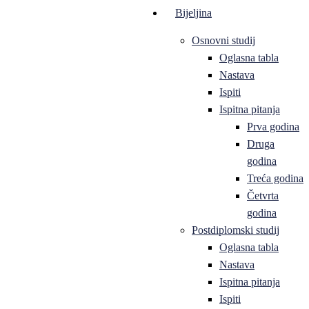
Bijeljina
Osnovni studij
Oglasna tabla
Nastava
Ispiti
Ispitna pitanja
Prva godina
Druga
godina
Treća godina
Četvrta
godina
Postdiplomski studij
Oglasna tabla
Nastava
Ispitna pitanja
Ispiti