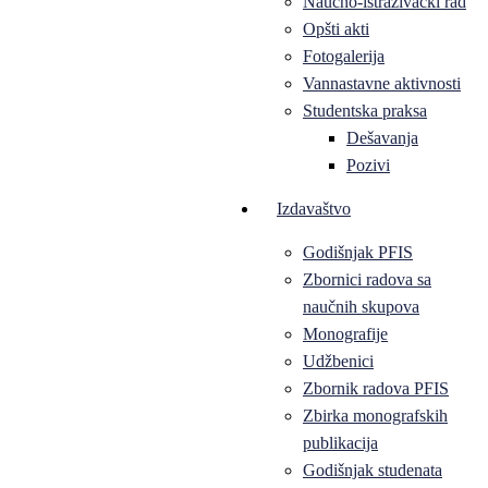
Naučno-istraživački rad
Opšti akti
Fotogalerija
Vannastavne aktivnosti
Studentska praksa
Dešavanja
Pozivi
Izdavaštvo
Godišnjak PFIS
Zbornici radova sa
naučnih skupova
Monografije
Udžbenici
Zbornik radova PFIS
Zbirka monografskih
publikacija
Godišnjak studenata