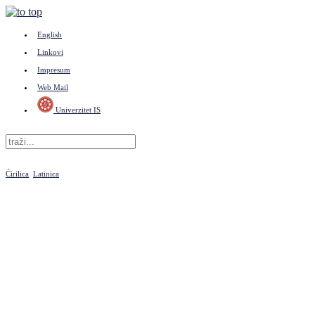
English
Linkovi
Impresum
Web Mail
Univerzitet IS
Ćirilica
Latinica