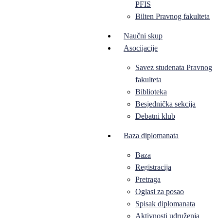
PFIS
Bilten Pravnog fakulteta
Naučni skup
Asocijacije
Savez studenata Pravnog
fakulteta
Biblioteka
Besjednička sekcija
Debatni klub
Baza diplomanata
Baza
Registracija
Pretraga
Oglasi za posao
Spisak diplomanata
Aktivnosti udruženja