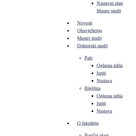
Nastavni plan
Master studij
Novosti
Obavještenja
Master studij
Doktorski studij
Pale
Oglasna tabla
Ispiti
Nastava
Bijeljina
Oglasna tabla
Ispiti
Nastava
O fakultetu
Naučni skup