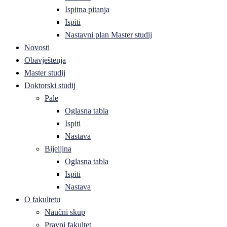
Ispitna pitanja
Ispiti
Nastavni plan Master studij
Novosti
Obavještenja
Master studij
Doktorski studij
Pale
Oglasna tabla
Ispiti
Nastava
Bijeljina
Oglasna tabla
Ispiti
Nastava
O fakultetu
Naučni skup
Pravni fakultet