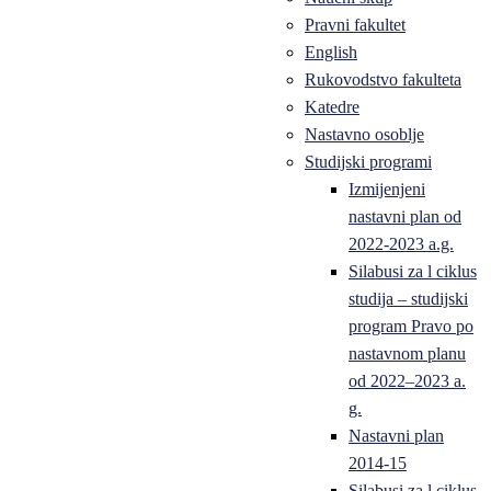
Pravni fakultet
English
Rukovodstvo fakulteta
Katedre
Nastavno osoblje
Studijski programi
Izmijenjeni
nastavni plan od
2022-2023 a.g.
Silabusi za l ciklus
studija – studijski
program Pravo po
nastavnom planu
od 2022–2023 a.
g.
Nastavni plan
2014-15
Silabusi za l ciklus