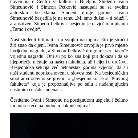
novembra u Centru za kulturu u Bijeljini. Studenti Ivana
Simeunović i Simeon Petković nastupali su sa svojim
autorskim besjedama. Student druge godine Ivana
Simeunović besjedila je na temu „Mi smo dužni – ti oduži“,
a apsolvent Simeon Petković besjedio je o vječitom pitanju
„Tamo i ovdje“.
Naši studenti briljirali su u svojim nastupima, što je stručni
žiri znao da cijeni. Ivana Simeunović osvojila je prvo mjesto
i vrijednu nagradu, a Simeon Petković drugo mjesto i takođe
vrijednu nagradu. Oni su po ko zna koji put dokazali da se
lijeporječje njeguje na našem fakultetu, ali i cijeni u društvu.
Besjednička sekcija već petnaestak godina svjedoči da su
naši studenti neprikosnoveni u slovesnosti. Na besjedničkim
smotrama odavno se govori o „besjedničkoj školi Pravnog
fakulteta“ koja je prepoznatljiva po stilu i nadahnjujućim
nastupima naših studenata.
Čestitamo Ivani i Simeonu na postignutom uspjehu i želimo
im puno sreće na budućim takmičenjima!