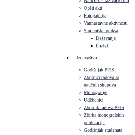
Naučno-istraživački rad
Opšti akti
Fotogalerija
Vannastavne aktivnosti
Studentska praksa
Dešavanja
Pozivi
Izdavaštvo
Godišnjak PFIS
Zbornici radova sa
naučnih skupova
Monografije
Udžbenici
Zbornik radova PFIS
Zbirka monografskih
publikacija
Godišnjak studenata