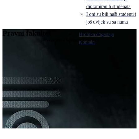
diplomiranih studenata
I oni su bili naši studenti i
još uvijek su sa nama
Pravni fakultet
Hronika događaja
Univerziteta u Istočnom Sarajevu
Kontakt