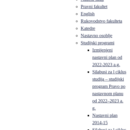
Pravni fakultet
English
Rukovodstvo fakulteta
Katedre
Nastavno osoblje
Studijski programi
Izmijenjeni
nastavni plan od
2022-2023 a.g.
Silabusi za l ciklus
studija – studijski
program Pravo po
nastavnom planu
od 2022–2023 a.
g.
Nastavni plan
2014-15
Silabusi za l ciklus