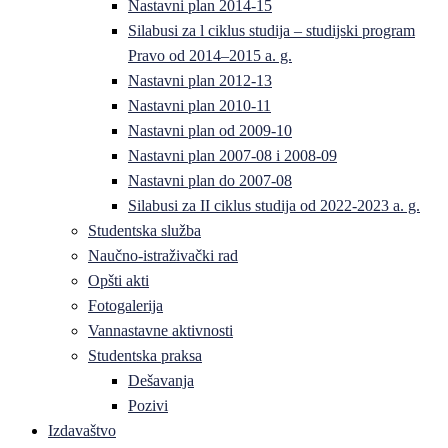
Nastavni plan 2014-15
Silabusi za l ciklus studija – studijski program
Pravo od 2014–2015 a. g.
Nastavni plan 2012-13
Nastavni plan 2010-11
Nastavni plan od 2009-10
Nastavni plan 2007-08 i 2008-09
Nastavni plan do 2007-08
Silabusi za II ciklus studija od 2022-2023 a. g.
Studentska služba
Naučno-istraživački rad
Opšti akti
Fotogalerija
Vannastavne aktivnosti
Studentska praksa
Dešavanja
Pozivi
Izdavaštvo