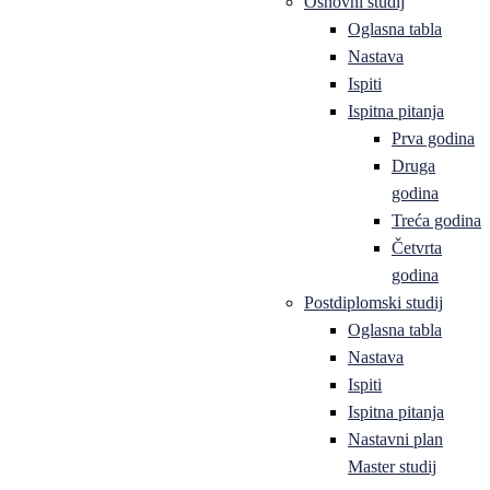
Osnovni studij
Oglasna tabla
Nastava
Ispiti
Ispitna pitanja
Prva godina
Druga
godina
Treća godina
Četvrta
godina
Postdiplomski studij
Oglasna tabla
Nastava
Ispiti
Ispitna pitanja
Nastavni plan
Master studij