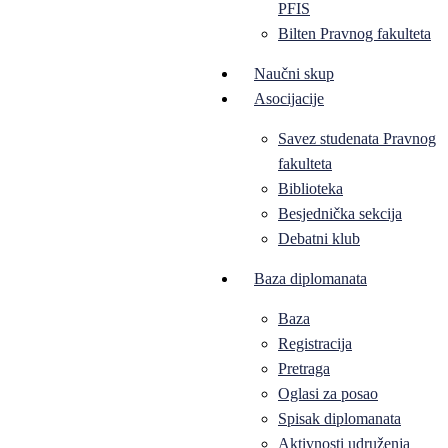
PFIS
Bilten Pravnog fakulteta
Naučni skup
Asocijacije
Savez studenata Pravnog
fakulteta
Biblioteka
Besjednička sekcija
Debatni klub
Baza diplomanata
Baza
Registracija
Pretraga
Oglasi za posao
Spisak diplomanata
Aktivnosti udruženja