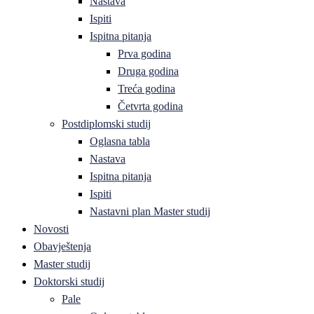
Nastava
Ispiti
Ispitna pitanja
Prva godina
Druga godina
Treća godina
Četvrta godina
Postdiplomski studij
Oglasna tabla
Nastava
Ispitna pitanja
Ispiti
Nastavni plan Master studij
Novosti
Obavještenja
Master studij
Doktorski studij
Pale