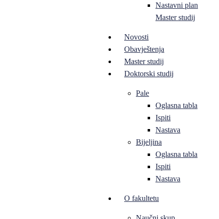
Nastavni plan
Master studij
Novosti
Obavještenja
Master studij
Doktorski studij
Pale
Oglasna tabla
Ispiti
Nastava
Bijeljina
Oglasna tabla
Ispiti
Nastava
O fakultetu
Naučni skup