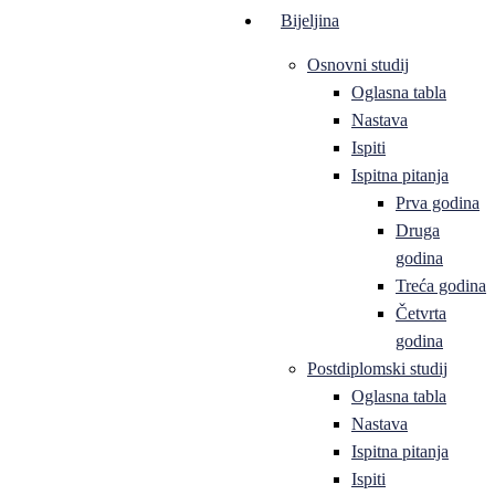
Bijeljina
Osnovni studij
Oglasna tabla
Nastava
Ispiti
Ispitna pitanja
Prva godina
Druga
godina
Treća godina
Četvrta
godina
Postdiplomski studij
Oglasna tabla
Nastava
Ispitna pitanja
Ispiti