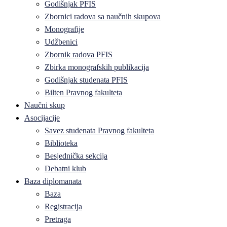
Godišnjak PFIS
Zbornici radova sa naučnih skupova
Monografije
Udžbenici
Zbornik radova PFIS
Zbirka monografskih publikacija
Godišnjak studenata PFIS
Bilten Pravnog fakulteta
Naučni skup
Asocijacije
Savez studenata Pravnog fakulteta
Biblioteka
Besjednička sekcija
Debatni klub
Baza diplomanata
Baza
Registracija
Pretraga