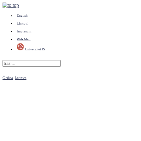
English
Linkovi
Impresum
Web Mail
Univerzitet IS
Ćirilica
Latinica