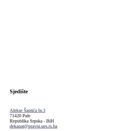
Pravni fakultet Univerziteta u Istočnom Sarajevu
Sjedište
Alekse Šantića br.3
71420 Pale
Republika Srpska - BiH
dekanat@pravni.ues.rs.ba