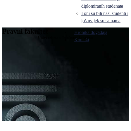
diplomiranih studenata
I oni su bili naši studenti i
još uvijek su sa nama
Pravni fakultet
Hronika događaja
Univerziteta u Istočnom Sarajevu
Kontakt