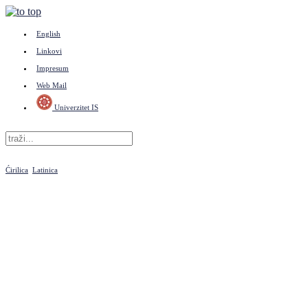
English
Linkovi
Impresum
Web Mail
Univerzitet IS
Ćirilica
Latinica