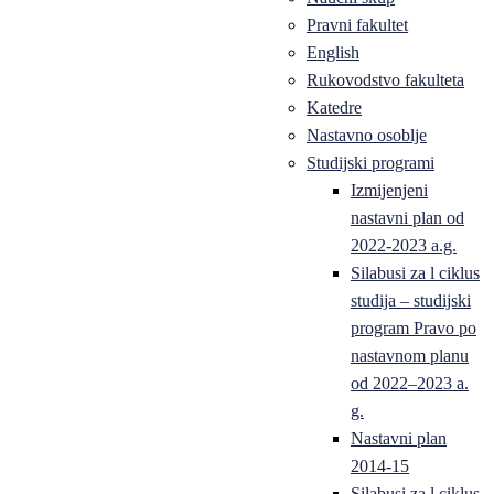
Pravni fakultet
English
Rukovodstvo fakulteta
Katedre
Nastavno osoblje
Studijski programi
Izmijenjeni
nastavni plan od
2022-2023 a.g.
Silabusi za l ciklus
studija – studijski
program Pravo po
nastavnom planu
od 2022–2023 a.
g.
Nastavni plan
2014-15
Silabusi za l ciklus