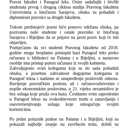
Pravni fakultet i Paragraf leks. Osim sadašnjih i bivših
studenata prvog i drugog ciklusa studija Pravnog fakulteta
Univerziteta u Istočnom Sarajevu, obuku su pohađali i
diplomirani pravnici sa drugih fakulteta.
Tokom predstojeće jeseni biće ponovo održana obuka, pa
pozivamo naše studente i ostale pravnike iz Istočnog
Sarajeva i Bijeljine da se prijave na javni poziv koji će biti
objavljen.
Podsjećamo da svi studenti Pravnog fakulteta od 2018.
godine mogu besplatno pristupiti bazi Paragraf leks preko
računara u biblioteci na Palama i u Bijeljini, a nastavno
osoblje ima pristup putem računara iz svojih kabineta.
Zahvaljujemo svim kolegama koji su do sada pohađali
obuku, a posebnu zahvalnost dugujemo kolegama iz
Paragraf leksa i nadamo se unapređenju poslovnih odnosa.
Bavljenje pravničkim poslom, ali i računovodstvenim i
uopšte ekonomskim poslovima, u 21. vijeku nezamislivo je
bez usluga koje pruža ova baza. Čestitamo svim zaposlenim
u Paragraf leksu na svakodnevnom trudu u zanavljanju i
osavremenjivanju usluga koje omogućuju svojim
korisnicima.
Po jedan polaznik prakse na Palama i u Bijeljini, koji su
pokazali najbolje znanje na završnom testu, dobili su