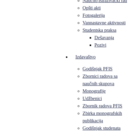
Naučno-istraživački rad
Opšti akti
Fotogalerija
Vannastavne aktivnosti
Studentska praksa
Dešavanja
Pozivi
Izdavaštvo
Godišnjak PFIS
Zbornici radova sa
naučnih skupova
Monografije
Udžbenici
Zbornik radova PFIS
Zbirka monografskih
publikacija
Godišnjak studenata