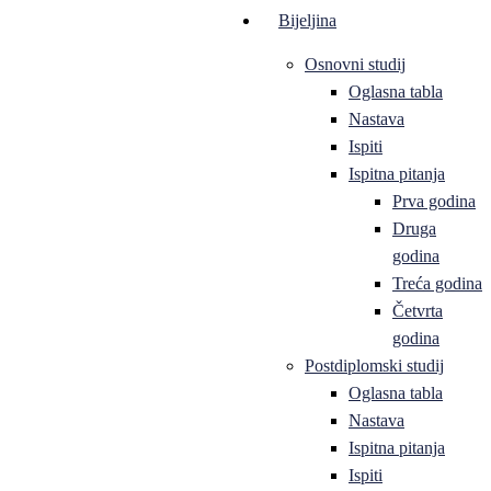
Bijeljina
Osnovni studij
Oglasna tabla
Nastava
Ispiti
Ispitna pitanja
Prva godina
Druga
godina
Treća godina
Četvrta
godina
Postdiplomski studij
Oglasna tabla
Nastava
Ispitna pitanja
Ispiti