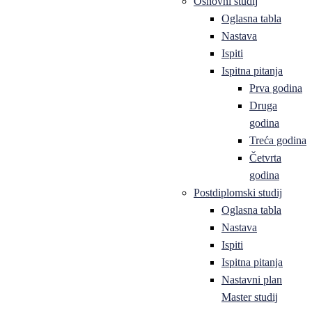
Osnovni studij
Oglasna tabla
Nastava
Ispiti
Ispitna pitanja
Prva godina
Druga
godina
Treća godina
Četvrta
godina
Postdiplomski studij
Oglasna tabla
Nastava
Ispiti
Ispitna pitanja
Nastavni plan
Master studij