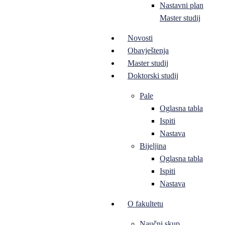
Nastavni plan
Master studij
Novosti
Obavještenja
Master studij
Doktorski studij
Pale
Oglasna tabla
Ispiti
Nastava
Bijeljina
Oglasna tabla
Ispiti
Nastava
O fakultetu
Naučni skup