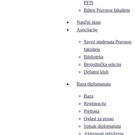
PFIS
Bilten Pravnog fakulteta
Naučni skup
Asocijacije
Savez studenata Pravnog
fakulteta
Biblioteka
Besjednička sekcija
Debatni klub
Baza diplomanata
Baza
Registracija
Pretraga
Oglasi za posao
Spisak diplomanata
Aktivnosti udruženja